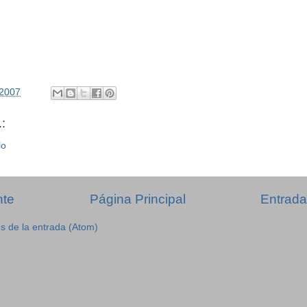
/2007
:
io
nte
Página Principal
Entrada
s de la entrada (Atom)