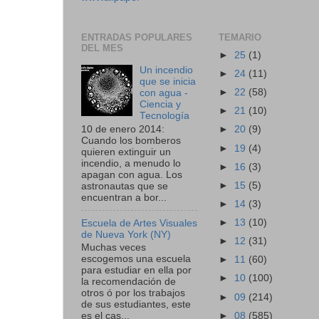
ENTRADAS POPULARES
TEMARIO
DEL MES
►
25
(1)
Un incendio
►
24
(11)
que se inicia
►
22
(58)
con agua -
Ciencia y
►
21
(10)
Tecnología
10 de enero 2014:
►
20
(9)
Cuando los bomberos
►
19
(4)
quieren extinguir un
incendio, a menudo lo
►
16
(3)
apagan con agua. Los
►
15
(5)
astronautas que se
encuentran a bor...
►
14
(3)
►
13
(10)
Escuela de Artes Visuales
de Nueva York (NY)
►
12
(31)
Muchas veces
escogemos una escuela
►
11
(60)
para estudiar en ella por
►
10
(100)
la recomendación de
otros ó por los trabajos
►
09
(214)
de sus estudiantes, este
►
08
(585)
es el cas...