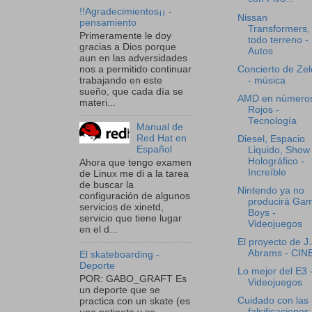
!!Agradecimientos¡¡ -
Nissan
pensamiento
Transformers,
Primeramente le doy
todo terreno -
gracias a Dios porque
Autos
aun en las adversidades
nos a permitido continuar
Concierto de Ze
trabajando en este
- música
sueño, que cada día se
AMD en número
materi...
Rojos -
Tecnología
Manual de
Red Hat en
Diesel, Espacio
Español
Liquido, Show
Holográfico -
Ahora que tengo examen
Increíble
de Linux me di a la tarea
de buscar la
Nintendo ya no
configuración de algunos
producirá Ga
servicios de xinetd,
Boys -
servicio que tiene lugar
Videojuegos
en el d...
El proyecto de J.
Abrams - CIN
El skateboarding -
Deporte
Lo mejor del E3 
POR: GABO_GRAFT Es
Videojuegos
un deporte que se
Cuidado con las
practica con un skate (es
falsificaciones