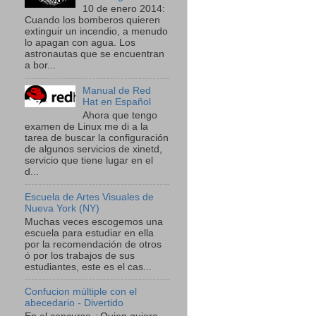
10 de enero 2014:
Cuando los bomberos quieren
extinguir un incendio, a menudo
lo apagan con agua. Los
astronautas que se encuentran
a bor...
Manual de Red
Hat en Español
Ahora que tengo
examen de Linux me di a la
tarea de buscar la configuración
de algunos servicios de xinetd,
servicio que tiene lugar en el
d...
Escuela de Artes Visuales de
Nueva York (NY)
Muchas veces escogemos una
escuela para estudiar en ella
por la recomendación de otros
ó por los trabajos de sus
estudiantes, este es el cas...
Confucion múltiple con el
abecedario - Divertido