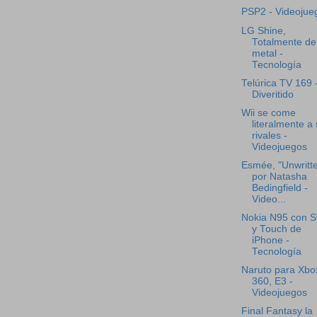
PSP2 - Videojue
LG Shine,
Totalmente de
metal -
Tecnología
Telúrica TV 169 
Diveritido
Wii se come
literalmente a
rivales -
Videojuegos
Esmée, "Unwritt
por Natasha
Bedingfield -
Video...
Nokia N95 con S
y Touch de
iPhone -
Tecnología
Naruto para Xbo
360, E3 -
Videojuegos
Final Fantasy la