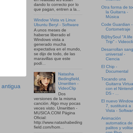
dando lo correcto por lo
Otra forma de to
que pagan, entren a la...
la Guitarra -
Música
Window Vista vs Linux
Code Guardian -
Ubuntu Beryl - Software
Cortometraje
A unos meses de
haberse liberado el
B@bySoul "A life
Windows vista a
Trip" - Videocl
generado mucha
expectativa en el mundo,
Desarrollan san
se dijo de todo, de las
universal -
maravillas que este
Ciencia
podí...
El Chip -
Documental
Natasha
Bedingfield,
Tocando una
Unwritten -
Guitarra Virtua
 antigua
VideoClip
con el Ninten
DS - ...
Dos
versiones de la misma
El nuevo Windo
canción. Algo muy pocas
7, sustituirá a
veces visto. Unwritten -
Vista - Softwa
MUSICA.COM Página
Oficial:
Animación
http://www.natashabeding
automatica de
field.com/hom...
palitos y volita
con Pivo...