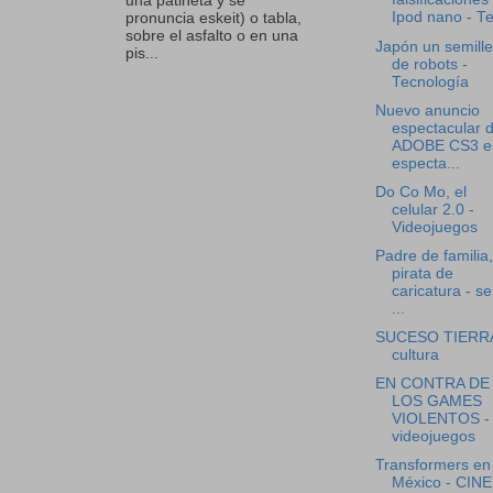
una patineta y se
Ipod nano - Te
pronuncia eskeit) o tabla,
sobre el asfalto o en una
Japón un semille
pis...
de robots -
Tecnología
Nuevo anuncio
espectacular 
ADOBE CS3 e
especta...
Do Co Mo, el
celular 2.0 -
Videojuegos
Padre de familia
pirata de
caricatura - se
...
SUCESO TIERRA
cultura
EN CONTRA DE
LOS GAMES
VIOLENTOS -
videojuegos
Transformers en
México - CINE