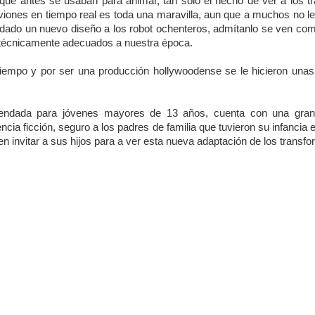
que antes se usaban para animar, tan solo el hecho de ver a los t
viones en tiempo real es toda una maravilla, aun que a muchos no le
 dado un nuevo diseño a los robot ochenteros, admítanlo se ven com
 técnicamente adecuados a nuestra época.
tiempo y por ser una producción hollywoodense se le hicieron una
mendada para jóvenes mayores de 13 años, cuenta con una gra
cia ficción, seguro a los padres de familia que tuvieron su infancia 
en invitar a sus hijos para a ver esta nueva adaptación de los transf