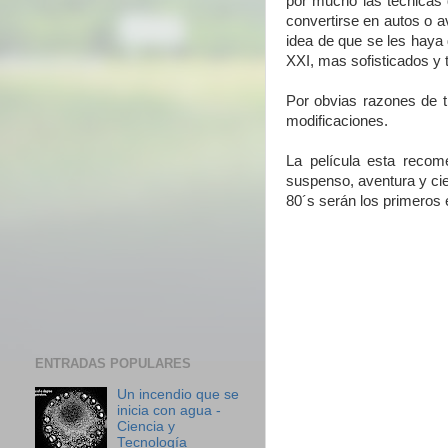
por mucho las técnicas 
convertirse en autos o a
idea de que se les haya
XXI, mas sofisticados y
Por obvias razones de 
modificaciones.
La película esta reco
suspenso, aventura y cien
80´s serán los primeros 
ENTRADAS POPULARES
Un incendio que se
inicia con agua -
Ciencia y
Tecnología