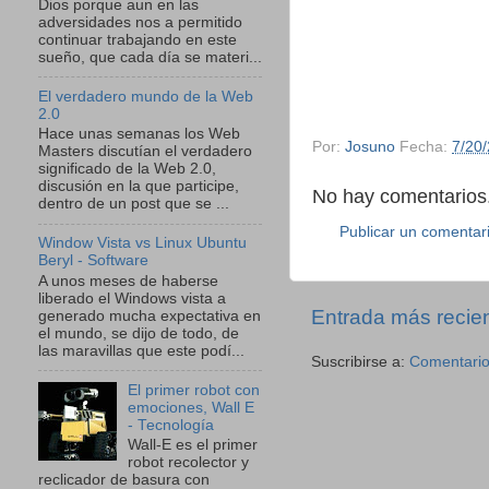
Dios porque aun en las
adversidades nos a permitido
continuar trabajando en este
sueño, que cada día se materi...
El verdadero mundo de la Web
2.0
Hace unas semanas los Web
Por:
Josuno
Fecha:
7/20
Masters discutían el verdadero
significado de la Web 2.0,
discusión en la que participe,
No hay comentarios.
dentro de un post que se ...
Publicar un comentar
Window Vista vs Linux Ubuntu
Beryl - Software
A unos meses de haberse
liberado el Windows vista a
Entrada más recie
generado mucha expectativa en
el mundo, se dijo de todo, de
las maravillas que este podí...
Suscribirse a:
Comentario
El primer robot con
emociones, Wall E
- Tecnología
Wall-E es el primer
robot recolector y
reclicador de basura con