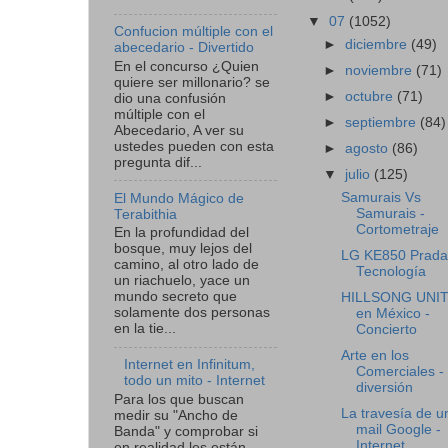
▼
07
(1052)
Confucion múltiple con el
►
diciembre
(49)
abecedario - Divertido
En el concurso ¿Quien
►
noviembre
(71)
quiere ser millonario? se
►
octubre
(71)
dio una confusión
múltiple con el
►
septiembre
(84)
Abecedario, A ver su
ustedes pueden con esta
►
agosto
(86)
pregunta dif...
▼
julio
(125)
Samurais Vs
El Mundo Mágico de
Samurais -
Terabithia
Cortometraje
En la profundidad del
bosque, muy lejos del
LG KE850 Prada
camino, al otro lado de
Tecnología
un riachuelo, yace un
mundo secreto que
HILLSONG UNI
solamente dos personas
en México -
en la tie...
Concierto
Arte en los
Internet en Infinitum,
Comerciales -
todo un mito - Internet
diversión
Para los que buscan
La travesía de u
medir su "Ancho de
mail Google -
Banda" y comprobar si
Internet
en realidad les están