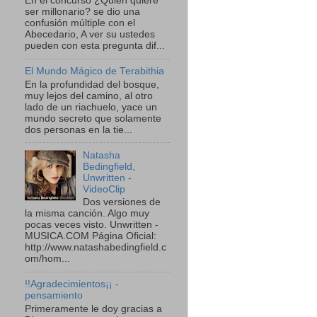
En el concurso ¿Quien quiere
ser millonario? se dio una
confusión múltiple con el
Abecedario, A ver su ustedes
pueden con esta pregunta dif...
El Mundo Mágico de Terabithia
En la profundidad del bosque,
muy lejos del camino, al otro
lado de un riachuelo, yace un
mundo secreto que solamente
dos personas en la tie...
Natasha
Bedingfield,
Unwritten -
VideoClip
Dos versiones de
la misma canción. Algo muy
pocas veces visto. Unwritten -
MUSICA.COM Página Oficial:
http://www.natashabedingfield.c
om/hom...
!!Agradecimientos¡¡ -
pensamiento
Primeramente le doy gracias a