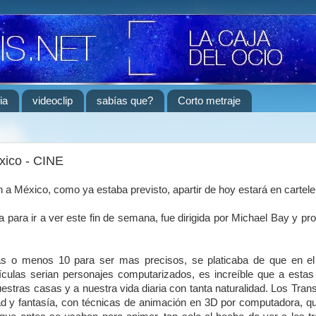
ia
videoclip
sabías que?
Corto metraje
xico - CINE
 a México, como ya estaba previsto, apartir de hoy estará en cartele
a para ir a ver este fin de semana, fue dirigida por Michael Bay y pr
 o menos 10 para ser mas precisos, se platicaba de que en el 
lículas serian personajes computarizados, es increíble que a estas
uestras casas y a nuestra vida diaria con tanta naturalidad. Los Tra
ad y fantasía, con técnicas de animación en 3D por computadora, q