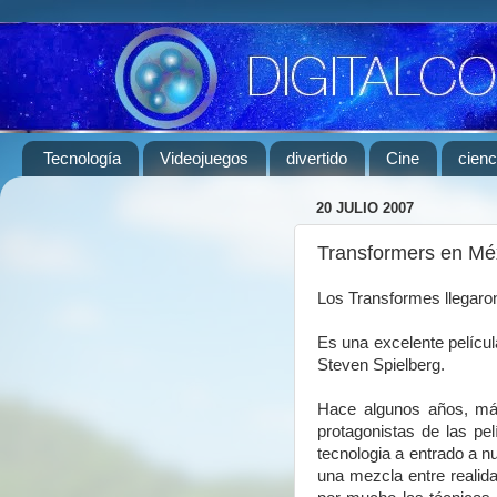
Tecnología
Videojuegos
divertido
Cine
cienc
20 JULIO 2007
Transformers en Mé
Los Transformes llegaron
Es una excelente películ
Steven Spielberg.
Hace algunos años, más
protagonistas de las pe
tecnologia a entrado a n
una mezcla entre realid