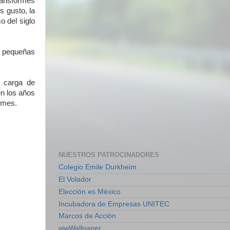
ransformes
s gusto, la
o del siglo
s pequeñas
n carga de
en los años
ormes.
NUESTROS PATROCINADORES
Colegio Emile Durkheim
El Volador
Elección es México
Incubadora de Empresas UNITEC
Marcos de Acción
wwWallpaper