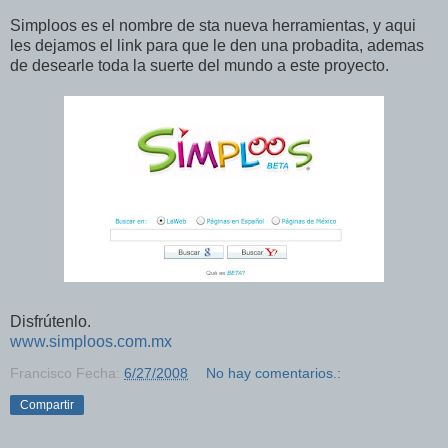
Simploos es el nombre de sta nueva herramientas, y aqui
les dejamos el link para que le den una probadita, ademas
de desearle toda la suerte del mundo a este proyecto.
Disfrútenlo.
www.simploos.com.mx
Francisco
Fecha:
6/27/2008
No hay comentarios.:
Compartir