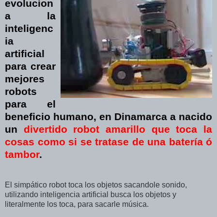
evolucion
a la
inteligenc
ia
artificial
para crear
mejores
robots
para el
beneficio humano, en Dinamarca a nacido
un
divertido robot amarillo que toca la
cosas como si se tratase de una batería ó
tambor
.
El simpático robot toca los objetos sacandole sonido,
utilizando inteligencia artificial busca los objetos y
literalmente los toca, para sacarle música.