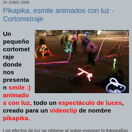
24 JUNIO 2008
Pikapika, esmile animados con luz -
Cortometraje
Un
pequeño
cortomet
raje
donde
nos
presenta
n
smile :)
animado
s con luz,
todo un
espectáculo de luces
,
creado para un
videoclip
de nombre
pikapika.
Los efectos de luz se obtiene al sobre exponer la fotografías