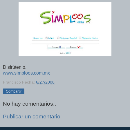
Disfrútenlo.
www.simploos.com.mx
Francisco
Fecha:
6/27/2008
Compartir
No hay comentarios.:
Publicar un comentario