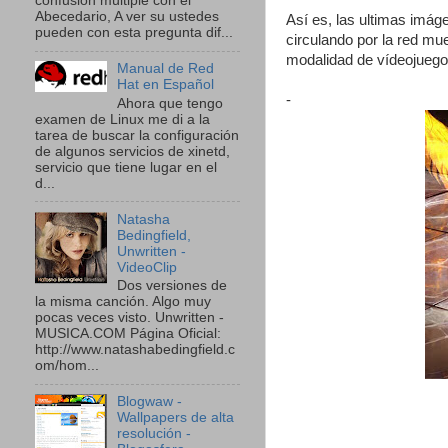
confusión múltiple con el
Abecedario, A ver su ustedes
Así es, las ultimas imág
pueden con esta pregunta dif...
circulando por la red mu
modalidad de vídeojueg
Manual de Red
Hat en Español
-
Ahora que tengo
examen de Linux me di a la
tarea de buscar la configuración
de algunos servicios de xinetd,
servicio que tiene lugar en el
d...
Natasha
Bedingfield,
Unwritten -
VideoClip
Dos versiones de
la misma canción. Algo muy
pocas veces visto. Unwritten -
MUSICA.COM Página Oficial:
http://www.natashabedingfield.c
om/hom...
Blogwaw -
Wallpapers de alta
resolución -