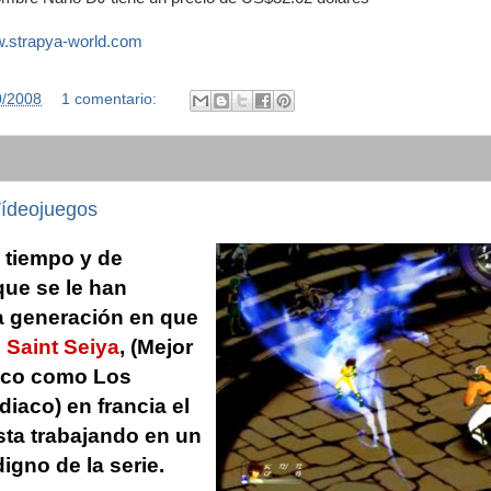
w.strapya-world.com
0/2008
1 comentario:
Vídeojuegos
 tiempo y de
ue se le han
 generación en que
e
Saint Seiya
, (Mejor
ico como Los
diaco) en francia el
sta trabajando en
un
igno de la serie.