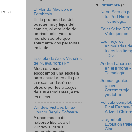
▼
diciembre
(41)
El Mundo Mágico de
 en la
Nano Scratch pa
Terabithia
tu iPod Nano -
En la profundidad del
Tecnología
bosque, muy lejos del
camino, al otro lado de
Saint Seiya RPG
un riachuelo, yace un
Vídeojuegos
mundo secreto que
Las mejores
solamente dos personas
animaladas d
en la tie...
todos los tiem
- Dive...
Escuela de Artes Visuales
de Nueva York (NY)
Android ahora co
en el iPhone -
Muchas veces
Tecnología
escogemos una escuela
para estudiar en ella por
Somos Iguales - 
la recomendación de
primer
otros ó por los trabajos
Cortometraje
de sus estudiantes, este
youtubero
es el cas...
Película complet
Final Fantasy 
Window Vista vs Linux
Advent Childre
Ubuntu Beryl - Software
A unos meses de
Dragonball
haberse liberado el
Evolution traile
Windows vista a
Cine
generado mucha