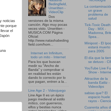
Natasha
Tecnología
Bedingfield,
La contaminació
Unwritten -
un grave
VideoClip
problema de
Dos
salud
versiones de la misma
y noticias
canción. Algo muy pocas
Tick-Toxic Death
ente porque
veces visto. Unwritten -
Day - MIX -
llevar el
MUSICA.COM Página
Madonna, Brit
 Japón
Oficial:
Spea...
http://www.natashabeding
Minipost - El Ipo
field.com/hom...
estará muerto
 una
para 2005
Internet en Infinitum,
todo un mito - Internet
El día que la tier
se detuvo - C
Para los que buscan
medir su "Ancho de
YouTube Live Ful
Banda" y comprobar si
Show - Interne
en realidad les están
dando lo correcto por lo
Attractive de la
que pagan, entren a la...
banda Eatliz -
Videoclips
Line Age 2 - Videojuego
sabias que? El
Line Age II es un épico
espacio huele
juego medieval al estilo
rayos - Cienci
mítico, con guerreros,
elfos y bestias nunca
Cuarenta años d