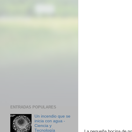
ENTRADAS POPULARES
Un incendio que se
inicia con agua -
Ciencia y
Tecnología
La pequeña bocina de no