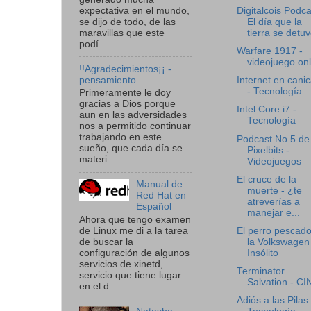
expectativa en el mundo,
Digitalcois Podca
se dijo de todo, de las
El día que la
maravillas que este
tierra se detuv
podí...
Warfare 1917 -
videojuego onl
!!Agradecimientos¡¡ -
pensamiento
Internet en cani
- Tecnología
Primeramente le doy
gracias a Dios porque
Intel Core i7 -
aun en las adversidades
Tecnología
nos a permitido continuar
trabajando en este
Podcast No 5 de
sueño, que cada día se
Pixelbits -
materi...
Videojuegos
El cruce de la
Manual de
muerte - ¿te
Red Hat en
atreverías a
Español
manejar e...
Ahora que tengo examen
El perro pescad
de Linux me di a la tarea
la Volkswagen
de buscar la
Insólito
configuración de algunos
servicios de xinetd,
Terminator
servicio que tiene lugar
Salvation - CI
en el d...
Adiós a las Pilas 