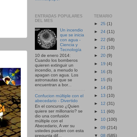
ENTRADAS POPULARES
TEMARIO
DEL MES
►
25
(1)
Un incendio
►
24
(11)
que se inicia
►
22
(58)
con agua -
Ciencia y
►
21
(10)
Tecnología
10 de enero 2014:
►
20
(9)
Cuando los bomberos
►
19
(4)
quieren extinguir un
incendio, a menudo lo
►
16
(3)
apagan con agua. Los
►
15
(5)
astronautas que se
encuentran a bor...
►
14
(3)
►
13
(10)
Confucion múltiple con el
abecedario - Divertido
►
12
(31)
En el concurso ¿Quien
quiere ser millonario? se
►
11
(60)
dio una confusión
►
10
(100)
múltiple con el
Abecedario, A ver su
►
09
(214)
ustedes pueden con esta
▼
08
(585)
pregunta dif...