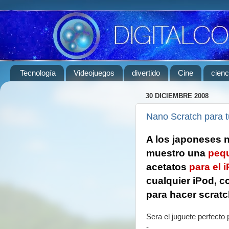
Tecnología
Videojuegos
divertido
Cine
cienc
30 DICIEMBRE 2008
Nano Scratch para t
A los japoneses n
muestro una
pequ
acetatos
para el 
cualquier iPod, co
para hacer scratc
Sera el juguete perfecto 
-