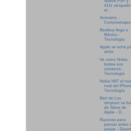
Nuevo PSP y
41hr atrapado
el...
Animatrix -
Cortometrajes
Bestbuy llega a
México -
Tecnología
Apple se echa p
atrás
Ve como Nokia
testea sus
celulares -
Tecnología
Nokia N97 el nu
rival del iPhon
Tecnología
Bart de Los
simpson se bu
de Steve de
Apple - D...
Razones para
pensar antes 
actuar - Divert