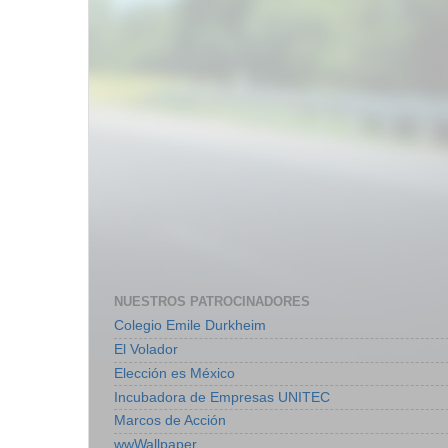
NUESTROS PATROCINADORES
Colegio Emile Durkheim
El Volador
Elección es México
Incubadora de Empresas UNITEC
Marcos de Acción
wwWallpaper