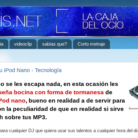
ia
videoclip
sabías que?
Corto metraje
u iPod Nano - Tecnología
o se les escapa nada, en esta ocasión les
eña bocina con forma de tormanesa
de
iPod nano
, bueno en realidad a de servir para
n la peculiaridad de que en realidad si sirve
h sobre tus MP3.
para cualquier DJ que quiera usar sus talentos a cualquier hora del dí