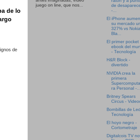
antes imaginadas, vídeo
ratón y a punt
juego on line, que nos...
de desaparec
a de lo
-...
bargo
El iPhone aumen
su mercado u
327% vs Nokia
Bla...
El primer pocket
ebook del mu
dignos de
- Tecnología
H&R Block -
divertido
NVIDIA crea la
primera
Supercomput
ra Personal -..
Britney Spears
Circus - Videoc
Bombillas de Led
Tecnología
El hoyo negro -
Cortometraje
Digitalcois TV no