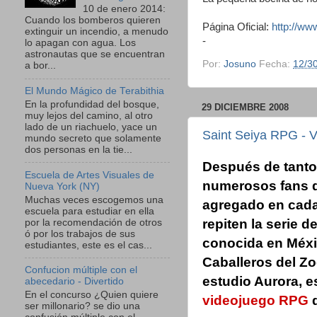
10 de enero 2014:
Cuando los bomberos quieren
Página Oficial:
http://ww
extinguir un incendio, a menudo
-
lo apagan con agua. Los
astronautas que se encuentran
Por:
Josuno
Fecha:
12/3
a bor...
El Mundo Mágico de Terabithia
En la profundidad del bosque,
29 DICIEMBRE 2008
muy lejos del camino, al otro
lado de un riachuelo, yace un
Saint Seiya RPG - 
mundo secreto que solamente
dos personas en la tie...
Después de tanto
Escuela de Artes Visuales de
numerosos fans q
Nueva York (NY)
Muchas veces escogemos una
agregado en cada
escuela para estudiar en ella
repiten la serie d
por la recomendación de otros
ó por los trabajos de sus
conocida en Méx
estudiantes, este es el cas...
Caballeros del Zo
Confucion múltiple con el
estudio Aurora, e
abecedario - Divertido
En el concurso ¿Quien quiere
videojuego RPG
d
ser millonario? se dio una