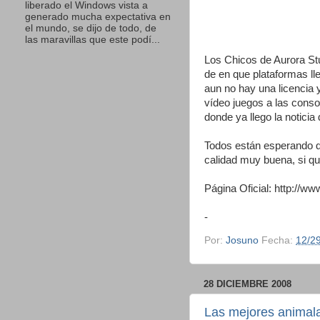
liberado el Windows vista a
generado mucha expectativa en
el mundo, se dijo de todo, de
las maravillas que este podí...
Los Chicos de Aurora Stu
de en que plataformas ll
aun no hay una licencia 
vídeo juegos a las conso
donde ya llego la noticia
Todos están esperando q
calidad muy buena, si qu
Página Oficial:
http://www
-
Por:
Josuno
Fecha:
12/2
28 DICIEMBRE 2008
Las mejores animala