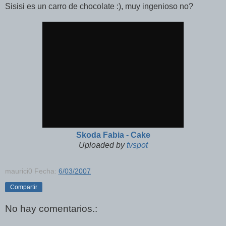
Sisisi es un carro de chocolate :), muy ingenioso no?
Skoda Fabia - Cake
Uploaded by
tvspot
maurici0
Fecha:
6/03/2007
Compartir
No hay comentarios.: