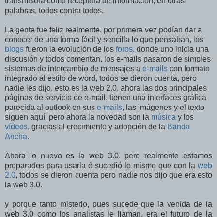
transmisora como receptora de información, en otras
palabras, todos contra todos.
La gente fue feliz realmente, por primera vez podían dar a
conocer de una forma fácil y sencilla lo que pensaban, los
blogs
fueron la evolución de los
foros
, donde uno inicia una
discusión y todos comentan, los e-mails pasaron de simples
sistemas de intercambio de mensajes a
e-mails
con formato
integrado al estilo de word, todos se dieron cuenta, pero
nadie les dijo, esto es la web 2.0, ahora las dos principales
páginas de servicio de e-mail, tienen una interfaces gráfica
parecida al outlook en sus
e-mails
, las imágenes y el texto
siguen aquí, pero ahora la novedad son la
música
y los
vídeos
, gracias al crecimiento y adopción de la
Banda
Ancha
.
Ahora lo nuevo es la web 3.0, pero realmente estamos
preparados para usarla ó sucedió lo mismo que con la
web
2.0
, todos se dieron cuenta pero nadie nos dijo que era esto
la web 3.0.
y porque tanto misterio, pues sucede que la venida de la
web 3.0 como los analistas le llaman, era el futuro de la