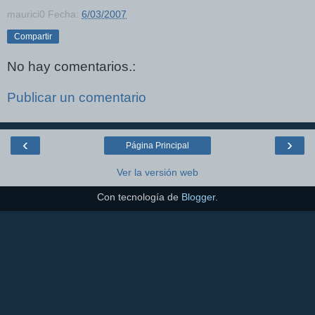
maurici0
Fecha:
6/03/2007
Compartir
No hay comentarios.:
Publicar un comentario
‹
›
Página Principal
Ver la versión web
Con tecnología de
Blogger
.