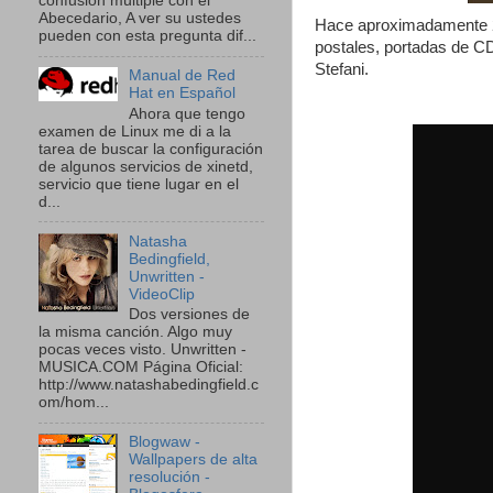
confusión múltiple con el
Abecedario, A ver su ustedes
Hace aproximadamente 2 
pueden con esta pregunta dif...
postales, portadas de C
Stefani.
Manual de Red
Hat en Español
Ahora que tengo
examen de Linux me di a la
tarea de buscar la configuración
de algunos servicios de xinetd,
servicio que tiene lugar en el
d...
Natasha
Bedingfield,
Unwritten -
VideoClip
Dos versiones de
la misma canción. Algo muy
pocas veces visto. Unwritten -
MUSICA.COM Página Oficial:
http://www.natashabedingfield.c
om/hom...
Blogwaw -
Wallpapers de alta
resolución -