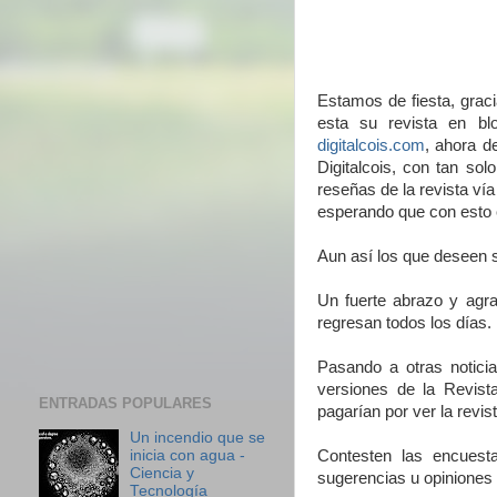
Estamos de fiesta, grac
esta su revista en bl
digitalcois.com
, ahora d
Digitalcois, con tan sol
reseñas de la revista vía
esperando que con esto e
Aun así los que deseen s
Un fuerte abrazo y agr
regresan todos los días.
Pasando a otras notici
versiones de la Revist
ENTRADAS POPULARES
pagarían por ver la revi
Un incendio que se
inicia con agua -
Contesten las encuest
Ciencia y
sugerencias u opiniones 
Tecnología