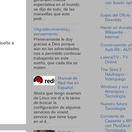
con ilusión ópt
expectativa en el mundo,
...
se dijo de todo, de las
maravillas que este
Gajes del Oficio 
podí...
Divertido
Hacer un donati
!!Agradecimientos¡¡ -
Wikipedia -
pensamiento
Internet
Primeramente le doy
diseño a
gracias a Dios porque
Construyendo u
aun en las adversidades
Audi R8 - AU
nos a permitido continuar
LateralTV - TV
trabajando en este
Online
sueño, que cada día se
materi...
The Sims 2
Náufragos -
Manual de
Videojuego
Red Hat en
Windows y sus
Español
Arranques -
Ahora que tengo examen
Tecnología
de Linux me di a la tarea
de buscar la
Nuestro futuro -
configuración de algunos
Tecnología
servicios de xinetd,
Convierte de
servicio que tiene lugar
Cassette a M
en el d...
con PlusDeck 
Tecnología