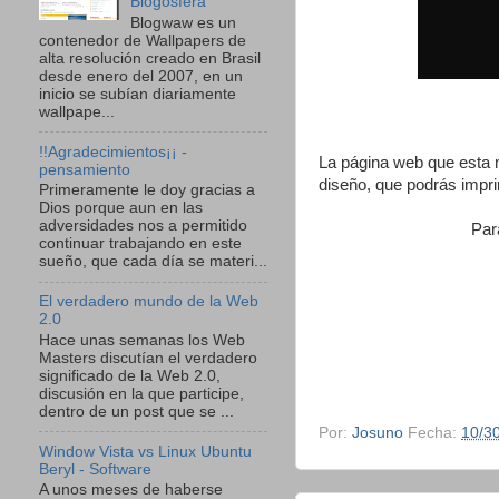
Blogosfera
Blogwaw es un
contenedor de Wallpapers de
alta resolución creado en Brasil
desde enero del 2007, en un
inicio se subían diariamente
wallpape...
!!Agradecimientos¡¡ -
La página web que esta m
pensamiento
diseño, que podrás impri
Primeramente le doy gracias a
Dios porque aun en las
adversidades nos a permitido
Para
continuar trabajando en este
sueño, que cada día se materi...
El verdadero mundo de la Web
2.0
Hace unas semanas los Web
Masters discutían el verdadero
significado de la Web 2.0,
discusión en la que participe,
dentro de un post que se ...
Por:
Josuno
Fecha:
10/3
Window Vista vs Linux Ubuntu
Beryl - Software
A unos meses de haberse