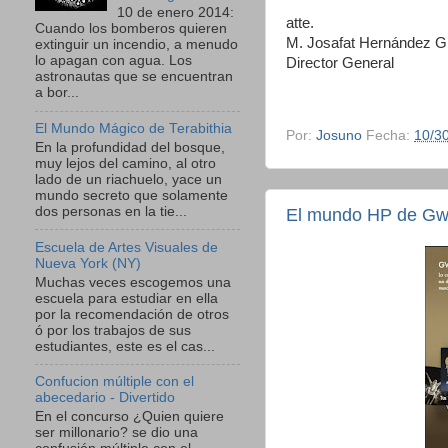
10 de enero 2014:
atte.
Cuando los bomberos quieren
M. Josafat Hernández G
extinguir un incendio, a menudo
lo apagan con agua. Los
Director General
astronautas que se encuentran
a bor...
El Mundo Mágico de Terabithia
Por:
Josuno
Fecha:
10/3
En la profundidad del bosque,
muy lejos del camino, al otro
lado de un riachuelo, yace un
mundo secreto que solamente
dos personas en la tie...
El mundo HP de Gwen
Escuela de Artes Visuales de
Nueva York (NY)
Muchas veces escogemos una
escuela para estudiar en ella
por la recomendación de otros
ó por los trabajos de sus
estudiantes, este es el cas...
Confucion múltiple con el
abecedario - Divertido
En el concurso ¿Quien quiere
ser millonario? se dio una