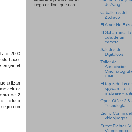
antes imaginadas, vídeo
de Aang”
juego on line, que nos...
Caballeros del
Zodiaco
El Amor No Exist
El Sol arranca la
cola de un
cometa
Saludos de
l año 2003
Digitalcois
uede hacer
Taller de
e tengan el
Apreciación
Cinematográfi
CINE
ue utilizan
El top 5 de los an
spyware, anti
smo celular
malware y anti 
ámara de 2
ne incluso
Open Office 2.3 
Tecnología
 negro con
Bionic Command
videojuegos
Street Fighter IV 
Videojuegos