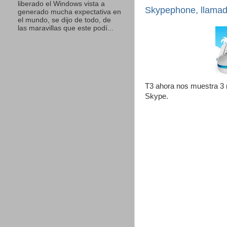
liberado el Windows vista a
Skypephone, llamada
generado mucha expectativa en
el mundo, se dijo de todo, de
las maravillas que este podí...
T3 ahora nos muestra 3 m
Skype.