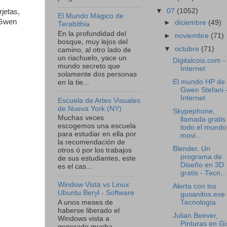
▼
07
(1052)
jetas,
El Mundo Mágico de
 Gwen
►
diciembre
(49)
Terabithia
En la profundidad del
►
noviembre
(71)
bosque, muy lejos del
▼
octubre
(71)
camino, al otro lado de
un riachuelo, yace un
Digitalcois.com -
mundo secreto que
Internet
solamente dos personas
El mundo HP de
en la tie...
Gwen Stefani 
Internet
Escuela de Artes Visuales
de Nueva York (NY)
Skypephone,
Muchas veces
llamada gratis
escogemos una escuela
todo el mundo
para estudiar en ella por
movi...
la recomendación de
Blender, Un
otros ó por los trabajos
programa de
de sus estudiantes, este
Diseño en 3D
es el cas...
gratis - Tecn...
Window Vista vs Linux
Alerta con los
Ubuntu Beryl - Software
gusanitos.exe 
A unos meses de
Tecnología
haberse liberado el
Julian Beever,
Windows vista a
Pinturas en Gi
generado mucha