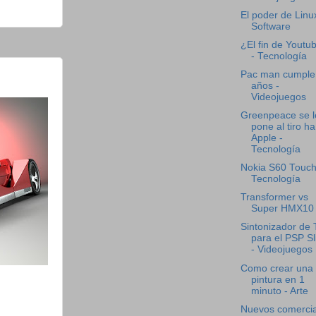
El poder de Linu
Software
¿El fin de Youtu
- Tecnología
Pac man cumple
años -
Videojuegos
Greenpeace se l
pone al tiro ha
Apple -
Tecnología
Nokia S60 Touch
Tecnología
Transformer vs
Super HMX10
Sintonizador de
para el PSP S
- Videojuegos
Como crear una
pintura en 1
minuto - Arte
Nuevos comercia