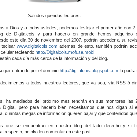
Saludos queridos lectores.
ias a Dios y a todos ustedes, podemos festejar el primer año con 2
og de Digitalcois y para hacerlo en grande hemos adquirido 
esde este día 30 de noviembre del 2007, podrán acceder a su revis
o teclear
www.digitalcois.com
ademas de esto, también podrán acc
 celular tecleando
http://Digitalcois.mofuse.mobi
stén cada día más cerca de la información y del blog.
eguir entrando por el dominio
http://digitalcois.blogspot.com
lo podrán
adecimientos a todos nuestros lectores, que ya sea, vía RSS ó di
as, ha mediados del próximo mes tendrán en sus monitores las 
a Digital, pero para hacerlo bien necesitamos que nos digan si e
sta, cuantas megas de información quieren bajar y que contenidos quie
as que se encuentran en nuestro blog del lado derecho y si 
al respecto, no olviden comentar en este post.