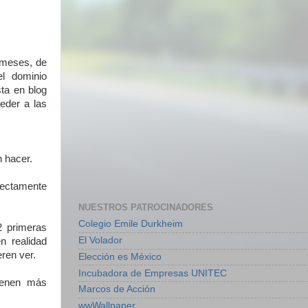
 meses, de
el dominio
ta en blog
eder a las
 hacer.
rectamente
NUESTROS PATROCINADORES
Colegio Emile Durkheim
2 primeras
El Volador
n realidad
ren ver.
Elección es México
Incubadora de Empresas UNITEC
tienen más
Marcos de Acción
wwWallpaper