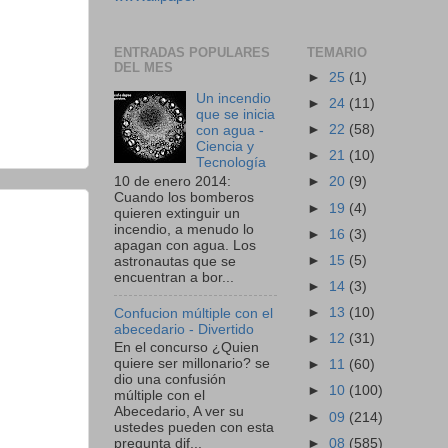
ENTRADAS POPULARES
TEMARIO
DEL MES
►
25
(1)
Un incendio
►
24
(11)
que se inicia
►
22
(58)
con agua -
Ciencia y
►
21
(10)
Tecnología
10 de enero 2014:
►
20
(9)
Cuando los bomberos
►
19
(4)
quieren extinguir un
incendio, a menudo lo
►
16
(3)
apagan con agua. Los
►
15
(5)
astronautas que se
encuentran a bor...
►
14
(3)
►
13
(10)
Confucion múltiple con el
abecedario - Divertido
►
12
(31)
En el concurso ¿Quien
quiere ser millonario? se
►
11
(60)
dio una confusión
►
10
(100)
múltiple con el
Abecedario, A ver su
►
09
(214)
ustedes pueden con esta
►
08
(585)
pregunta dif...