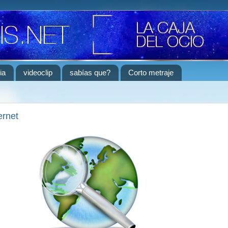
ia
videoclip
sabías que?
Corto metraje
ernet