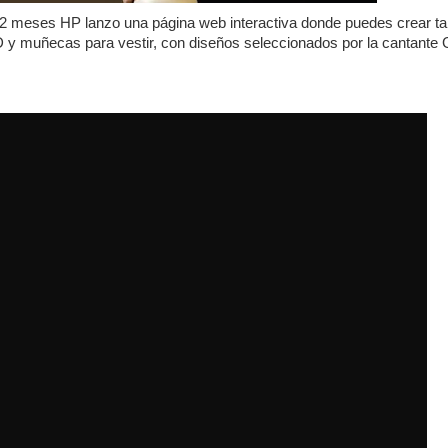
meses HP lanzo una página web interactiva donde puedes crear tar
D y muñecas para vestir, con diseños seleccionados por la cantante