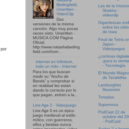
Natasha
Bedingfield,
Las de la Intuicio
Unwritten -
Shakira -
VideoClip
videoclip
Dos
Gigantescas on
versiones de la misma
sobre los cielo
canción. Algo muy pocas
de Iowa
veces visto. Unwritten -
MUSICA.COM Página
Final de Tetris e
Oficial:
Japon -
http://www.natashabeding
 por
Videojuegos
field.com/hom...
¿cortinas digital
¡para tu venta
Internet en Infinitum,
- Tecnología
todo un mito - Internet
Para los que buscan
El Mundo Mágic
medir su "Ancho de
de Terabithia
Banda" y comprobar si
Lamborghini
en realidad les están
Reventón
dando lo correcto por lo
que pagan, entren a la...
Tonados
Supernova
Line Age 2 - Videojuego
Line Age II es un épico
PodCast 22 de
juego medieval al estilo
octubre del 2
mítico, con guerreros,
- PodCast
elfos y bestias nunca
Avatar “La leyen