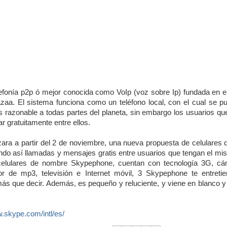
efonía p2p ó mejor conocida como VoIp (voz sobre Ip) fundada en e
zaa. El sistema funciona como un teléfono local, con el cual se p
 razonable a todas partes del planeta, sin embargo los usuarios qu
r gratuitamente entre ellos.
ra a partir del 2 de noviembre, una nueva propuesta de celulares q
endo así llamadas y mensajes gratis entre usuarios que tengan el mi
elulares de nombre Skypephone, cuentan con tecnología 3G, c
or de mp3, televisión e Internet móvil, 3 Skypephone te entretie
ás que decir. Además, es pequeño y reluciente, y viene en blanco y
w.skype.com/intl/es/