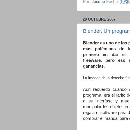
Por:
Josuno
Fecha:
10/3
28 OCTUBRE 2007
Blender, Un program
Blender es uno de los
más polémicos de to
primero en dar el 
freeware, pero eso 
ganancias.
La imagen de la derecha fu
Aun recuerdo cuando s
programa, era el rarito d
a su interfase y mu
manipular los objetos e
regala el software para 
comprar el manual para 