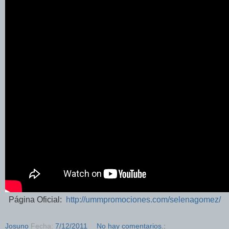
Página Oficial:
http://ummpromociones.com/selenagomez/
Josuno
Fecha:
7/12/2011
No hay comentarios.: