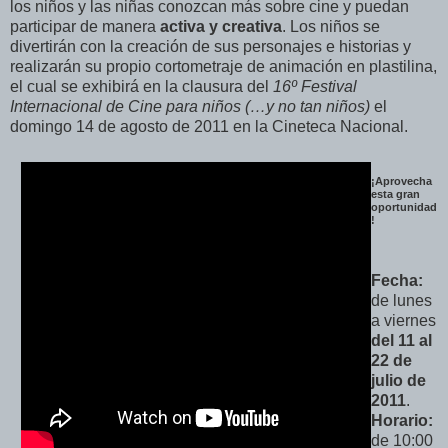
los niños y las niñas conozcan más sobre cine y puedan
participar de manera
activa y creativa
. Los niños se
divertirán con la creación de sus personajes e historias y
realizarán su propio cortometraje de animación en plastilina,
el cual se exhibirá en la clausura del
16º Festival
Internacional de Cine para niños (…y no tan niños)
el
domingo 14 de agosto de 2011 en la Cineteca Nacional.
¡Aprovecha
esta gran
oportunidad
!
Fecha:
de lunes
a viernes
del 11
al
22 de
julio
de
2011
.
Horario:
de 10:00