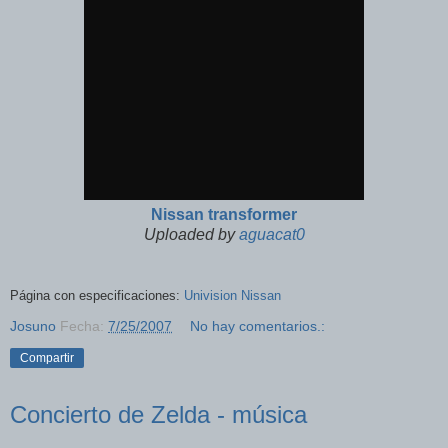
Nissan transformer
Uploaded by
aguacat0
Página con especificaciones:
Univision Nissan
Josuno
Fecha:
7/25/2007
No hay comentarios.:
Compartir
Concierto de Zelda - música