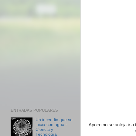
ENTRADAS POPULARES
Un incendio que se
inicia con agua -
Apoco no se antoja ir a 
Ciencia y
Tecnología