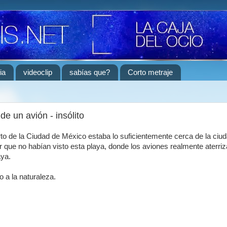
ia
videoclip
sabías que?
Corto metraje
de un avión - insólito
rto de la Ciudad de México estaba lo suficientemente cerca de la ci
 que no habían visto esta playa, donde los aviones realmente aterriz
aya.
 a la naturaleza.