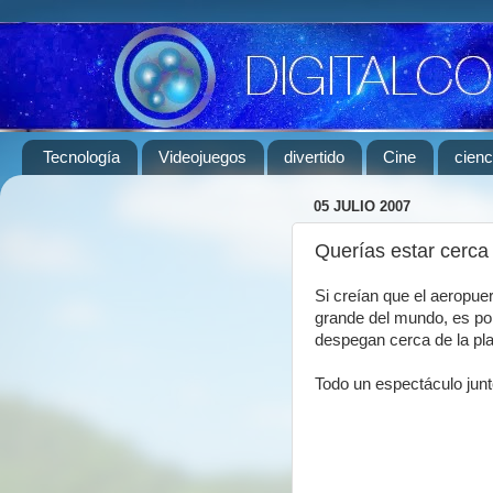
Tecnología
Videojuegos
divertido
Cine
cienc
05 JULIO 2007
Querías estar cerca 
Si creían que el aeropue
grande del mundo, es por
despegan cerca de la pl
Todo un espectáculo junto