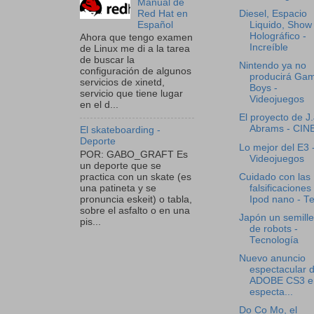
Manual de
Red Hat en
Diesel, Espacio
Español
Liquido, Show
Holográfico -
Ahora que tengo examen
Increíble
de Linux me di a la tarea
de buscar la
Nintendo ya no
configuración de algunos
producirá Ga
servicios de xinetd,
Boys -
servicio que tiene lugar
Videojuegos
en el d...
El proyecto de J.
Abrams - CIN
El skateboarding -
Deporte
Lo mejor del E3 
POR: GABO_GRAFT Es
Videojuegos
un deporte que se
Cuidado con las
practica con un skate (es
falsificaciones
una patineta y se
Ipod nano - Te
pronuncia eskeit) o tabla,
sobre el asfalto o en una
Japón un semille
pis...
de robots -
Tecnología
Nuevo anuncio
espectacular 
ADOBE CS3 e
especta...
Do Co Mo, el