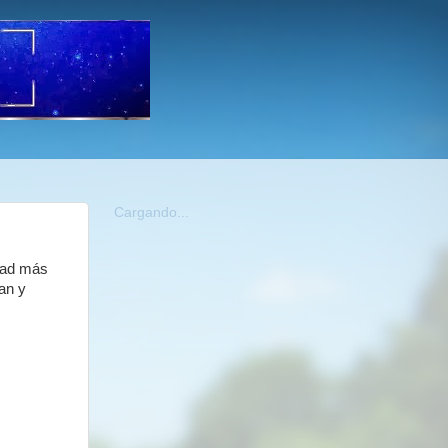
Cargando...
udad más
an y