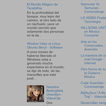
Samurais Vs
El Mundo Mágico de
Samurais -
Terabithia
Cortometraje
En la profundidad del
bosque, muy lejos del
LG KE850 Prada
camino, al otro lado de
Tecnología
un riachuelo, yace un
mundo secreto que
HILLSONG UNI
solamente dos personas
en México -
en la tie...
Concierto
Arte en los
Window Vista vs Linux
Comerciales -
Ubuntu Beryl - Software
diversión
A unos meses de
La travesía de u
haberse liberado el
mail Google -
Windows vista a
Internet
generado mucha
expectativa en el mundo,
Otra forma de to
se dijo de todo, de las
la Guitarra -
maravillas que este
Música
podí...
Code Guardian -
Cortometraje
Natasha
Bedingfield,
B@bySoul "A life
Unwritten -
Trip" - Videocl
VideoClip
Dos
Desarrollan san