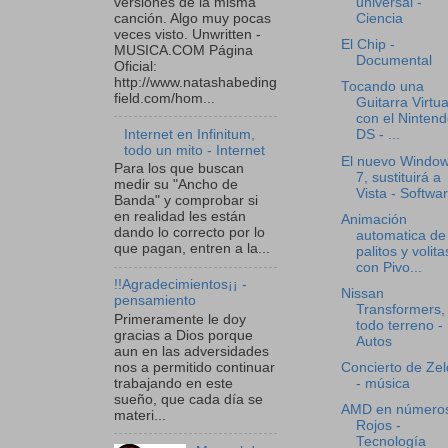
versiones de la misma
universal -
canción. Algo muy pocas
Ciencia
veces visto. Unwritten -
El Chip -
MUSICA.COM Página
Documental
Oficial:
http://www.natashabeding
Tocando una
field.com/hom...
Guitarra Virtua
con el Ninten
Internet en Infinitum,
DS - ...
todo un mito - Internet
El nuevo Windo
Para los que buscan
7, sustituirá a
medir su "Ancho de
Vista - Softwa
Banda" y comprobar si
en realidad les están
Animación
dando lo correcto por lo
automatica de
que pagan, entren a la...
palitos y volita
con Pivo...
!!Agradecimientos¡¡ -
Nissan
pensamiento
Transformers,
Primeramente le doy
todo terreno -
gracias a Dios porque
Autos
aun en las adversidades
nos a permitido continuar
Concierto de Ze
trabajando en este
- música
sueño, que cada día se
AMD en número
materi...
Rojos -
Tecnología