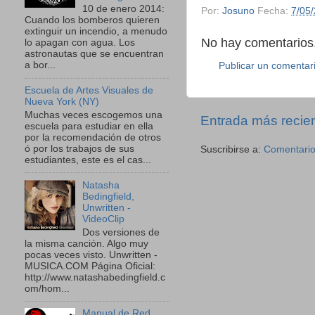
10 de enero 2014:
Por:
Josuno
Fecha:
7/05
Cuando los bomberos quieren
extinguir un incendio, a menudo
No hay comentarios.
lo apagan con agua. Los
astronautas que se encuentran
a bor...
Publicar un comentar
Escuela de Artes Visuales de
Nueva York (NY)
Muchas veces escogemos una
Entrada más recie
escuela para estudiar en ella
por la recomendación de otros
ó por los trabajos de sus
Suscribirse a:
Comentario
estudiantes, este es el cas...
Natasha
Bedingfield,
Unwritten -
VideoClip
Dos versiones de
la misma canción. Algo muy
pocas veces visto. Unwritten -
MUSICA.COM Página Oficial:
http://www.natashabedingfield.c
om/hom...
Manual de Red