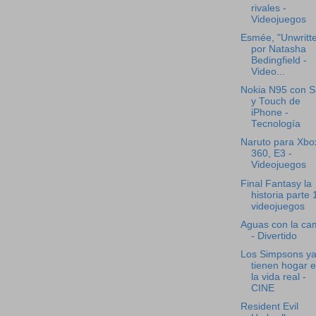
rivales -
Videojuegos
Esmée, "Unwritt
por Natasha
Bedingfield -
Video...
Nokia N95 con S
y Touch de
iPhone -
Tecnología
Naruto para Xbo
360, E3 -
Videojuegos
Final Fantasy la
historia parte 
videojuegos
Aguas con la ca
- Divertido
Los Simpsons y
tienen hogar 
la vida real -
CINE
Resident Evil