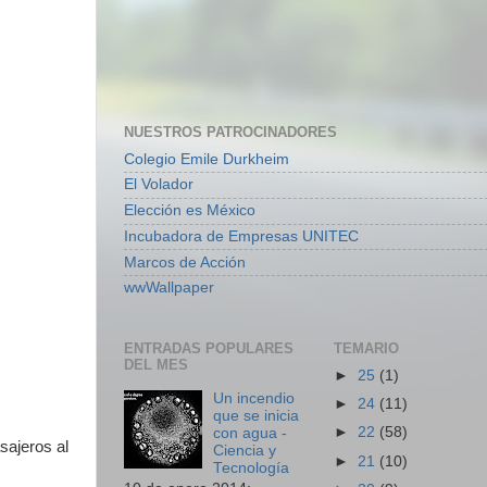
NUESTROS PATROCINADORES
Colegio Emile Durkheim
El Volador
Elección es México
Incubadora de Empresas UNITEC
Marcos de Acción
wwWallpaper
ENTRADAS POPULARES
TEMARIO
DEL MES
►
25
(1)
Un incendio
►
24
(11)
que se inicia
►
22
(58)
con agua -
sajeros al
Ciencia y
►
21
(10)
Tecnología