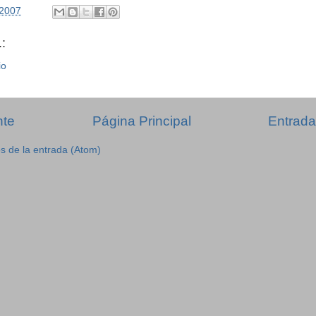
/2007
:
io
nte
Página Principal
Entrada
s de la entrada (Atom)