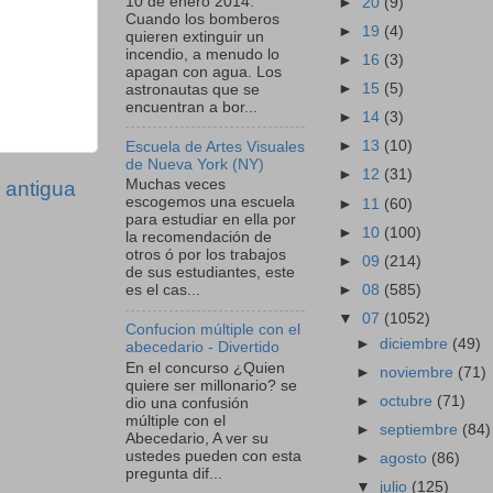
10 de enero 2014:
►
20
(9)
Cuando los bomberos
►
19
(4)
quieren extinguir un
incendio, a menudo lo
►
16
(3)
apagan con agua. Los
►
15
(5)
astronautas que se
encuentran a bor...
►
14
(3)
►
13
(10)
Escuela de Artes Visuales
de Nueva York (NY)
►
12
(31)
Muchas veces
 antigua
escogemos una escuela
►
11
(60)
para estudiar en ella por
►
10
(100)
la recomendación de
otros ó por los trabajos
►
09
(214)
de sus estudiantes, este
►
08
(585)
es el cas...
▼
07
(1052)
Confucion múltiple con el
►
diciembre
(49)
abecedario - Divertido
En el concurso ¿Quien
►
noviembre
(71)
quiere ser millonario? se
►
octubre
(71)
dio una confusión
múltiple con el
►
septiembre
(84)
Abecedario, A ver su
ustedes pueden con esta
►
agosto
(86)
pregunta dif...
▼
julio
(125)