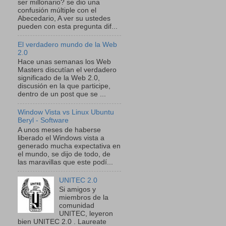
ser millonario? se dio una
confusión múltiple con el
Abecedario, A ver su ustedes
pueden con esta pregunta dif...
El verdadero mundo de la Web
2.0
Hace unas semanas los Web
Masters discutían el verdadero
significado de la Web 2.0,
discusión en la que participe,
dentro de un post que se ...
Window Vista vs Linux Ubuntu
Beryl - Software
A unos meses de haberse
liberado el Windows vista a
generado mucha expectativa en
el mundo, se dijo de todo, de
las maravillas que este podí...
UNITEC 2.0
Si amigos y
miembros de la
comunidad
UNITEC, leyeron
bien UNITEC 2.0 . Laureate