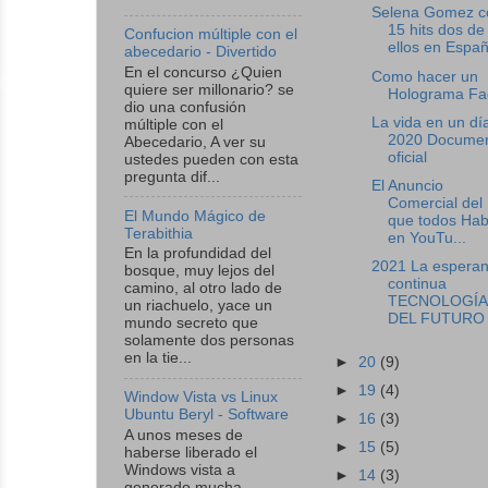
Selena Gomez c
15 hits dos de
Confucion múltiple con el
ellos en Españ
abecedario - Divertido
En el concurso ¿Quien
Como hacer un
quiere ser millonario? se
Holograma Fac
dio una confusión
La vida en un dí
múltiple con el
2020 Documen
Abecedario, A ver su
oficial
ustedes pueden con esta
pregunta dif...
El Anuncio
Comercial del
El Mundo Mágico de
que todos Hab
Terabithia
en YouTu...
En la profundidad del
2021 La espera
bosque, muy lejos del
continua
camino, al otro lado de
TECNOLOGÍA
un riachuelo, yace un
DEL FUTURO ¡
mundo secreto que
solamente dos personas
en la tie...
►
20
(9)
►
19
(4)
Window Vista vs Linux
Ubuntu Beryl - Software
►
16
(3)
A unos meses de
►
15
(5)
haberse liberado el
Windows vista a
►
14
(3)
generado mucha