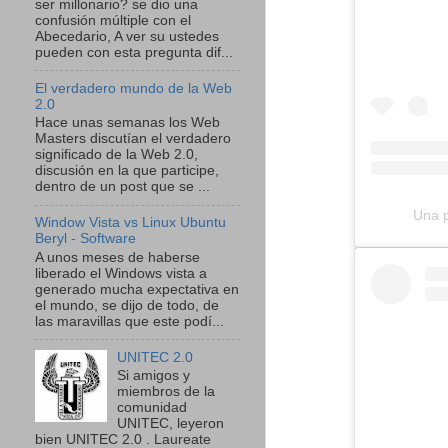
ser millonario? se dio una
confusión múltiple con el
Abecedario, A ver su ustedes
pueden con esta pregunta dif...
El verdadero mundo de la Web
2.0
Hace unas semanas los Web
Masters discutían el verdadero
significado de la Web 2.0,
discusión en la que participe,
dentro de un post que se ...
Una p
Window Vista vs Linux Ubuntu
Beryl - Software
A unos meses de haberse
liberado el Windows vista a
generado mucha expectativa en
el mundo, se dijo de todo, de
las maravillas que este podí...
UNITEC 2.0
Si amigos y
miembros de la
comunidad
UNITEC, leyeron
bien UNITEC 2.0 . Laureate