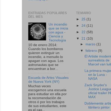
ENTRADAS POPULARES
TEMARIO
DEL MES
►
25
(1)
Un incendio
►
24
(11)
que se inicia
►
22
(58)
con agua -
Ciencia y
▼
21
(10)
Tecnología
►
marzo
(1)
10 de enero 2014:
Cuando los bomberos
▼
febrero
(9)
quieren extinguir un
El Artiste moder
incendio, a menudo lo
surrealista de
apagan con agua. Los
Marcel van luit 
astronautas que se
encuentran a bor...
La primera muje
en la Luna -
Escuela de Artes Visuales
NASA
de Nueva York (NY)
Zack Snyder's
Muchas veces
Justice Leagu
escogemos una escuela
oficial trailer
para estudiar en ella por
MAX
la recomendación de
otros ó por los trabajos
Doblemente artis
de sus estudiantes, este
titiritero pintor
es el cas...