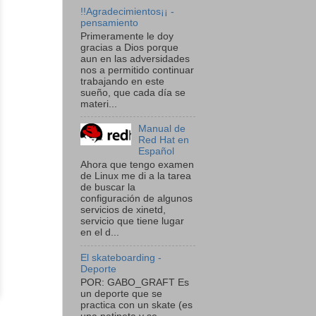
!!Agradecimientos¡¡ -
pensamiento
Primeramente le doy
gracias a Dios porque
aun en las adversidades
nos a permitido continuar
trabajando en este
sueño, que cada día se
materi...
Manual de
Red Hat en
Español
Ahora que tengo examen
de Linux me di a la tarea
de buscar la
configuración de algunos
servicios de xinetd,
servicio que tiene lugar
en el d...
El skateboarding -
Deporte
POR: GABO_GRAFT Es
un deporte que se
practica con un skate (es