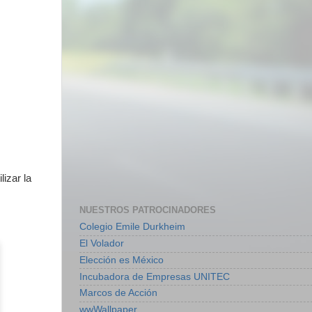
lizar la
NUESTROS PATROCINADORES
Colegio Emile Durkheim
El Volador
Elección es México
Incubadora de Empresas UNITEC
Marcos de Acción
wwWallpaper