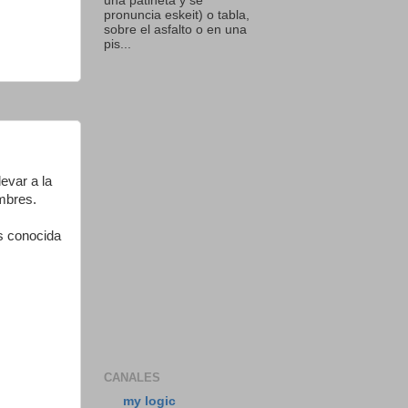
una patineta y se
pronuncia eskeit) o tabla,
sobre el asfalto o en una
pis...
levar a la
ombres.
es conocida
CANALES
my logic