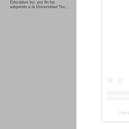
Education Inc. por fin ha
adquirido a la Universidad Tec...
Una p