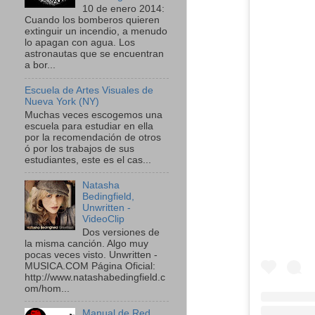
10 de enero 2014:
Cuando los bomberos quieren
extinguir un incendio, a menudo
lo apagan con agua. Los
astronautas que se encuentran
a bor...
Escuela de Artes Visuales de
Nueva York (NY)
Muchas veces escogemos una
escuela para estudiar en ella
por la recomendación de otros
ó por los trabajos de sus
estudiantes, este es el cas...
Natasha
Bedingfield,
Unwritten -
VideoClip
Dos versiones de
la misma canción. Algo muy
pocas veces visto. Unwritten -
MUSICA.COM Página Oficial:
http://www.natashabedingfield.c
om/hom...
Manual de Red