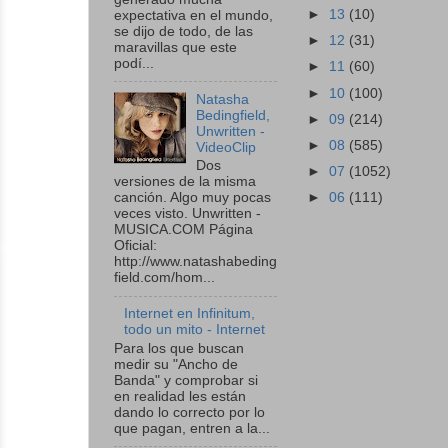
►
13
(10)
expectativa en el mundo,
se dijo de todo, de las
►
12
(31)
maravillas que este
podí...
►
11
(60)
►
10
(100)
Natasha
Bedingfield,
►
09
(214)
Unwritten -
►
08
(585)
VideoClip
Dos
►
07
(1052)
versiones de la misma
►
06
(111)
canción. Algo muy pocas
veces visto. Unwritten -
MUSICA.COM Página
Oficial:
http://www.natashabeding
field.com/hom...
Internet en Infinitum,
todo un mito - Internet
Para los que buscan
medir su "Ancho de
Banda" y comprobar si
en realidad les están
dando lo correcto por lo
que pagan, entren a la...