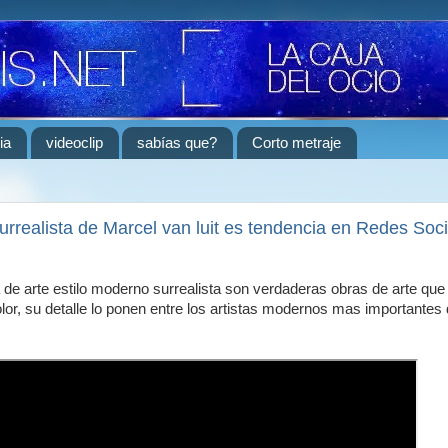
ia
videoclip
sabías que?
Corto metraje
urrealista de Marcel van luit es tendencia en Redes Soc
 de arte estilo moderno surrealista son verdaderas obras de arte qu
color, su detalle lo ponen entre los artistas modernos mas importantes