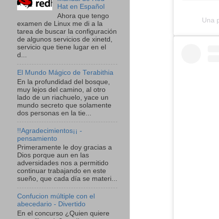
Hat en Español
Ahora que tengo
Una p
examen de Linux me di a la
tarea de buscar la configuración
de algunos servicios de xinetd,
servicio que tiene lugar en el
d...
El Mundo Mágico de Terabithia
En la profundidad del bosque,
muy lejos del camino, al otro
lado de un riachuelo, yace un
mundo secreto que solamente
dos personas en la tie...
!!Agradecimientos¡¡ -
pensamiento
Primeramente le doy gracias a
Dios porque aun en las
adversidades nos a permitido
continuar trabajando en este
sueño, que cada día se materi...
Confucion múltiple con el
abecedario - Divertido
En el concurso ¿Quien quiere