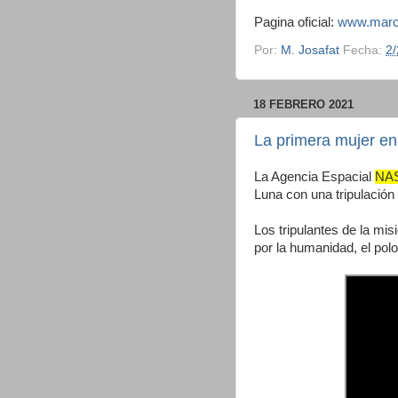
Pagina oficial:
www.marce
Por:
M. Josafat
Fecha:
2
18 FEBRERO 2021
La primera mujer e
La Agencia Espacial
NAS
Luna con una tripulació
Los tripulantes de la mi
por la humanidad, el polo