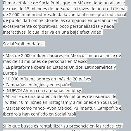
El marketplace de SocialPubli, que en México tiene un alcance
de más de 13 millones de personas a través de una red de más
de 2,000 influenciadores, le da la vuelta al concepto tradicional
de publicidad online, donde las campañas empiezan a ser
excesivamente corporativas, poco personalizadas y nada
interactivas, lo cual deriva en una baja efectividad.
SocialPubli en datos:
• Más de 2.000 influenciadores en México con un
alcance de
más de 13 millones de personas en México
• La plataforma opera en Estados Unidos, Latinoamérica y
Europa
• 10.000 influenciadores en más de 20 países
• Campañas en inglés y en español
• ¡NUEVO! Ahora con campañas en blogs
• Alcance de una audiencia de 65 millones de usuarios de
Twitter, 10 millones en Instagram y 3 millones en YouTube
• Marcas como Yahoo, Avon México, Pullmantur, Campofrío e
Iberdrola han confiado en SocialPubli
Si lo que busca es rentabilizar su presencia en las redes, con