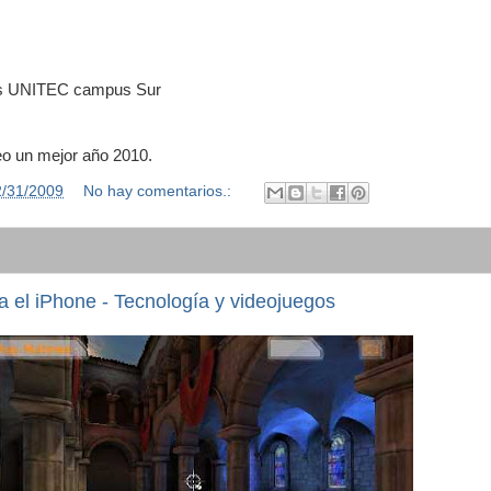
as UNITEC campus Sur
eo un mejor año 2010.
2/31/2009
No hay comentarios.:
a el iPhone - Tecnología y videojuegos