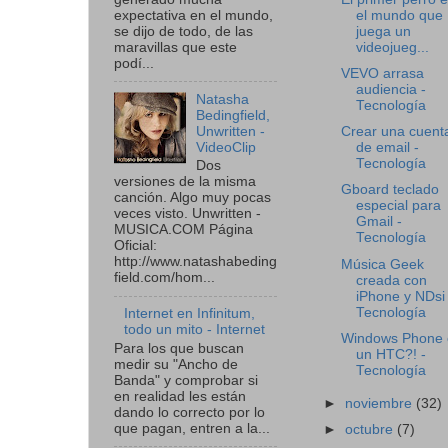
expectativa en el mundo,
el mundo que
se dijo de todo, de las
juega un
maravillas que este
videojueg...
podí...
VEVO arrasa
audiencia -
Natasha
Tecnología
Bedingfield,
Unwritten -
Crear una cuent
VideoClip
de email -
Tecnología
Dos
versiones de la misma
Gboard teclado
canción. Algo muy pocas
especial para
veces visto. Unwritten -
Gmail -
MUSICA.COM Página
Tecnología
Oficial:
http://www.natashabeding
Música Geek
field.com/hom...
creada con
iPhone y NDsi 
Tecnología
Internet en Infinitum,
todo un mito - Internet
Windows Phone 
Para los que buscan
un HTC?! -
medir su "Ancho de
Tecnología
Banda" y comprobar si
en realidad les están
►
noviembre
(32)
dando lo correcto por lo
que pagan, entren a la...
►
octubre
(7)