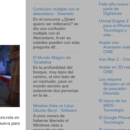
Feliz año nuevo
parte de
Confucion múltiple con el
Digitalcois
abecedario - Divertido
En el concurso ¿Quien
Unreal Engine 3
quiere ser millonario? se
para el iPhone
dio una confusión
Tecnología y
múltiple con el
vide...
Abecedario, A ver su
ustedes pueden con esta
Avatar uso
pregunta dif...
Avartares real
CINE
El Mundo Mágico de
Iron Man 2 - Cin
Terabithia
Avatar en 3D rea
En la profundidad del
CINE
bosque, muy lejos del
camino, al otro lado de
Los mejores
un riachuelo, yace un
Bloopers un s
mundo secreto que
de pescador -
solamente dos personas
Divertido
en la tie...
El futuro de los
MIDS -
Window Vista vs Linux
Tecnología
Ubuntu Beryl - Software
A unos meses de
oncreta en
El Google Phone
haberse liberado el
Tecnología
nueva para
Windows vista a
generado mucha
El primer perro 