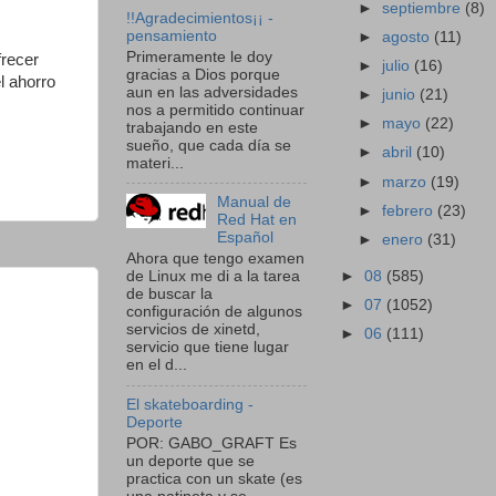
►
septiembre
(8)
!!Agradecimientos¡¡ -
pensamiento
►
agosto
(11)
Primeramente le doy
frecer
►
julio
(16)
gracias a Dios porque
l ahorro
aun en las adversidades
►
junio
(21)
nos a permitido continuar
►
mayo
(22)
trabajando en este
sueño, que cada día se
►
abril
(10)
materi...
►
marzo
(19)
Manual de
►
febrero
(23)
Red Hat en
Español
►
enero
(31)
Ahora que tengo examen
►
08
(585)
de Linux me di a la tarea
de buscar la
►
07
(1052)
configuración de algunos
servicios de xinetd,
►
06
(111)
servicio que tiene lugar
en el d...
El skateboarding -
Deporte
POR: GABO_GRAFT Es
un deporte que se
practica con un skate (es