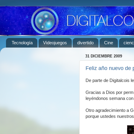
Tecnología
Videojuegos
divertido
Cine
cienc
31 DICIEMBRE 2009
Feliz año nuevo de p
De parte de Digitalcois 
Gracias a Dios por permit
leyéndonos semana con
Otro agradecimiento a Go
porque ustedes nuestros 