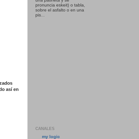
una patineta y se
pronuncia eskeit) o tabla,
sobre el asfalto o en una
pis...
izados
do así en
CANALES
my logic