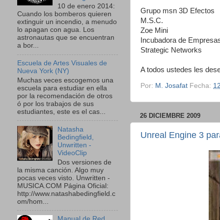
10 de enero 2014:
Grupo msn 3D Efectos
Cuando los bomberos quieren
M.S.C.
extinguir un incendio, a menudo
lo apagan con agua. Los
Zoe Mini
astronautas que se encuentran
Incubadora de Empres
a bor...
Strategic Networks
Escuela de Artes Visuales de
A todos ustedes les des
Nueva York (NY)
Muchas veces escogemos una
Por:
M. Josafat
Fecha:
1
escuela para estudiar en ella
por la recomendación de otros
ó por los trabajos de sus
estudiantes, este es el cas...
26 DICIEMBRE 2009
Natasha
Unreal Engine 3 par
Bedingfield,
Unwritten -
VideoClip
Dos versiones de
la misma canción. Algo muy
pocas veces visto. Unwritten -
MUSICA.COM Página Oficial:
http://www.natashabedingfield.c
om/hom...
Manual de Red