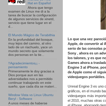
Hat en Español
Ahora que tengo
examen de Linux me di a la
tarea de buscar la configuración
de algunos servicios de xinetd,
servicio que tiene lugar en el
d...
El Mundo Mágico de Terabithia
Lo que una vez pareció
En la profundidad del bosque,
muy lejos del camino, al otro
Apple, de convertir al
lado de un riachuelo, yace un
serio de las consolas p
mundo secreto que solamente
Sony , ahora es un adv
dos personas en la tie...
los talones, y es que n
Games ahora a traslad
!!Agradecimientos¡¡ -
pensamiento
Engine 3 al iPhone, p
Primeramente le doy gracias a
de Apple como el siguie
Dios porque aun en las
videojuegos portátiles
.
adversidades nos a permitido
continuar trabajando en este
Unreal Engine 3 es uno d
sueño, que cada día se materi...
gráficos, en el mundo b
Window Vista vs Linux Ubuntu
videojuegos más importan
Beryl - Software
el 2010, muchas otras c
A unos meses de haberse
el iPhone, ahorrando tie