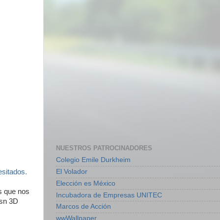
NUESTROS PATROCINADORES
Colegio Emile Durkheim
esitados.
El Volador
Elección es México
s que nos
Incubadora de Empresas UNITEC
msn 3D
Marcos de Acción
wwWallpaper