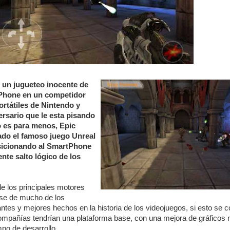
 un jugueteo inocente de
 iPhone en un competidor
ortátiles de Nintendo y
ersario que le esta pisando
o es para menos, Epic
ado el famoso juego Unreal
osicionando al SmartPhone
nte salto lógico de los
e los principales motores
ase de mucho de los
tes y mejores hechos en la historia de los videojuegos, si esto se c
ompañías tendrían una plataforma base, con una mejora de gráficos 
mpo de desarrollo.