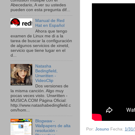
confusión múltiple con el
Abecedario, A ver su ustedes
pueden con esta pregunta dif...
Manual de Red
Hat en Español
Ahora que tengo
examen de Linux me di a la
tarea de buscar la configuración
de algunos servicios de xinetd,
servicio que tiene lugar en el
d...
Natasha
Bedingfield,
Unwritten -
VideoClip
Dos versiones de
la misma canción. Algo muy
pocas veces visto. Unwritten -
MUSICA.COM Página Oficial:
http://www.natashabedingfield.c
om/hom...
Blogwaw -
Wallpapers de alta
Por:
Josuno
Fecha:
1/31
resolución -