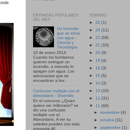
donde
ENTRADAS POPULARES
TEMARIO
DEL MES
►
25
(1)
Un incendio
►
24
(11)
que se inicia
►
22
(58)
con agua -
Ciencia y
►
21
(10)
Tecnología
10 de enero 2014:
►
20
(9)
Cuando los bomberos
►
19
(4)
quieren extinguir un
incendio, a menudo lo
►
16
(3)
apagan con agua. Los
►
15
(5)
astronautas que se
encuentran a bor...
►
14
(3)
►
13
(10)
Confucion múltiple con el
abecedario - Divertido
►
12
(31)
En el concurso ¿Quien
quiere ser millonario? se
▼
11
(60)
dio una confusión
►
noviembre
(4)
múltiple con el
Abecedario, A ver su
►
octubre
(11)
ustedes pueden con esta
►
septiembre
(1)
pregunta dif...