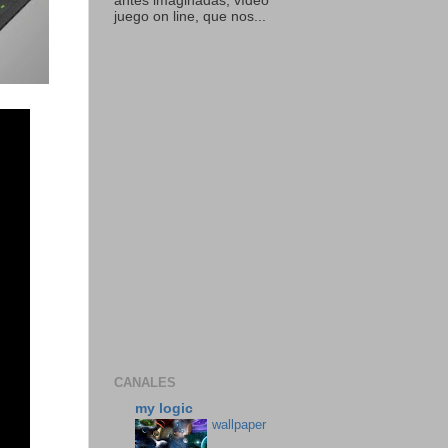
antes imaginadas, vídeo
juego on line, que nos...
CANALES
my logic
wallpaper