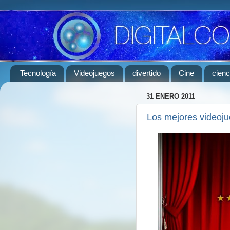
Tecnología
Videojuegos
divertido
Cine
cienc
31 ENERO 2011
Los mejores videoju