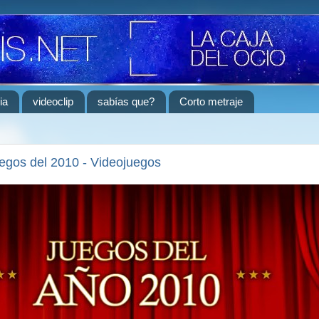
ia
videoclip
sabías que?
Corto metraje
egos del 2010 - Videojuegos