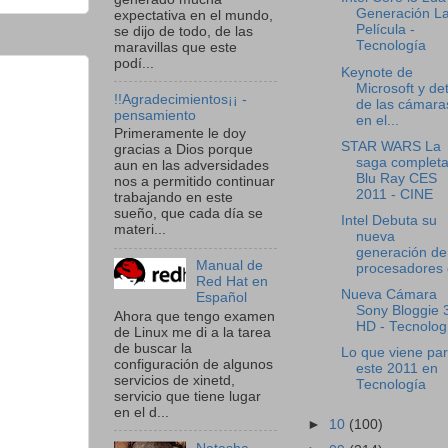
Generación L
expectativa en el mundo,
Película -
se dijo de todo, de las
Tecnología
maravillas que este
podí...
Keynote de
Microsoft y de
!!Agradecimientos¡¡ -
de las cámara
pensamiento
en el...
Primeramente le doy
STAR WARS La
gracias a Dios porque
saga completa
aun en las adversidades
Blu Ray CES
nos a permitido continuar
2011 - CINE
trabajando en este
sueño, que cada día se
Intel Debuta su
materi...
nueva
generación de
Manual de
procesadores e
Red Hat en
Nueva Cámara
Español
Sony Bloggie 
Ahora que tengo examen
HD - Tecnolog
de Linux me di a la tarea
de buscar la
Lo que viene pa
configuración de algunos
este 2011 en
servicios de xinetd,
Tecnología
servicio que tiene lugar
en el d...
►
10
(100)