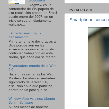
Blogosfera
Blogwaw es un
contenedor de Wallpapers de
25 ENERO 2011
alta resolución creado en Brasil
desde enero del 2007, en un
Smartphone concepto
inicio se subían diariamente
wallpape...
!!Agradecimientos¡¡ -
pensamiento
Primeramente le doy gracias a
Dios porque aun en las
adversidades nos a permitido
continuar trabajando en este
sueño, que cada día se materi...
El verdadero mundo de la Web
2.0
Hace unas semanas los Web
Masters discutían el verdadero
significado de la Web 2.0,
discusión en la que participe,
dentro de un post que se ...
Window Vista vs Linux Ubuntu
Beryl - Software
A unos meses de haberse