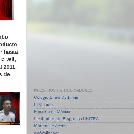
hubo
roducto
r hasta
la Wii,
l 2011,
s de
NUESTROS PATROCINADORES
Colegio Emile Durkheim
El Volador
Elección es México
Incubadora de Empresas UNITEC
Marcos de Acción
wwWallpaper