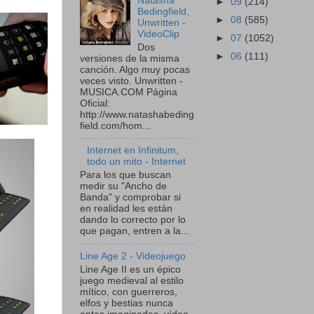
Natasha
►
09
(214)
Bedingfield,
►
08
(585)
Unwritten -
VideoClip
►
07
(1052)
Dos
►
06
(111)
versiones de la misma
canción. Algo muy pocas
veces visto. Unwritten -
MUSICA.COM Página
Oficial:
http://www.natashabeding
field.com/hom...
Internet en Infinitum,
todo un mito - Internet
Para los que buscan
medir su "Ancho de
Banda" y comprobar si
en realidad les están
dando lo correcto por lo
que pagan, entren a la...
Line Age 2 - Videojuego
Line Age II es un épico
juego medieval al estilo
mítico, con guerreros,
elfos y bestias nunca