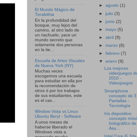
►
agosto
(1)
El Mundo Mágico de
►
julio
(3)
Terabithia
En la profundidad del
►
junio
(2)
bosque, muy lejos del
►
mayo
(5)
camino, al otro lado de
un riachuelo, yace un
►
abril
(9)
mundo secreto que
solamente dos personas
►
marzo
(8)
en la tie...
►
febrero
(7)
Escuela de Artes Visuales
▼
enero
(9)
de Nueva York (NY)
Los mejores
Muchas veces
videojuegos d
escogemos una escuela
2010 -
para estudiar en ella por
Videojuegos
la recomendación de
otros ó por los trabajos
Smartphone
de sus estudiantes, este
concepto de 3
es el cas...
Pantallas -
Tecnología
Window Vista vs Linux
Iris dispositivo
Ubuntu Beryl - Software
concepto móvi
A unos meses de
holográfico de
haberse liberado el
Asu...
Windows vista a
Intel Core i5 2da
generado mucha