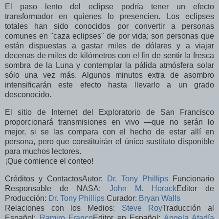
El paso lento del eclipse podría tener un efecto
transformador en quienes lo presencien. Los eclipses
totales han sido conocidos por convertir a personas
comunes en "caza eclipses" de por vida; son personas que
están dispuestas a gastar miles de dólares y a viajar
decenas de miles de kilómetros con el fin de sentir la fresca
sombra de la Luna y contemplar la pálida atmósfera solar
sólo una vez más. Algunos minutos extra de asombro
intensificarán este efecto hasta llevarlo a un grado
desconocido.
El sitio de Internet del Exploratorio de San Francisco
proporcionará transmisiones en vivo —que no serán lo
mejor, si se las compara con el hecho de estar allí en
persona, pero que constituirán el único sustituto disponible
para muchos lectores.
¡Que comience el conteo!
Créditos y ContactosAutor:
Dr. Tony Phillips
Funcionario
Responsable de NASA:
John M. Horack
Editor de
Producción:
Dr. Tony Phillips
Curador:
Bryan Walls
Relaciones con los Medios:
Steve Roy
Traducción al
Español:
Ramiro Franco
Editor en Español:
Angela Atadía