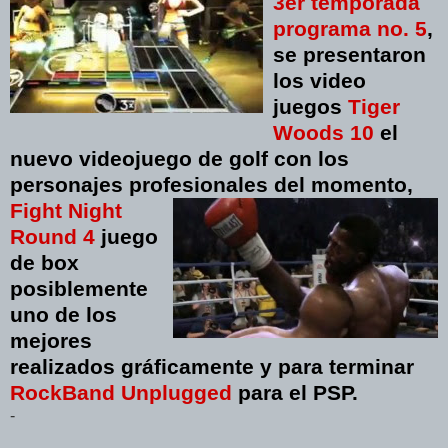
3er temporada
programa no. 5
,
se presentaron
los video
juegos
Tiger
Woods 10
el
nuevo videojuego de golf con los
personajes p
rofesionales del
momento,
Fight Night
Round 4
juego
de box
posiblemente
uno de los
mejores
realizados gráficamente y para t
erminar
RockBand Unplugged
para el PSP.
-