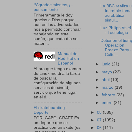
!!Agradecimientos¡¡ -
La BBC realiza 
pensamiento
Increíble toma
Primeramente le doy
acrobática
gracias a Dios porque
simul...
aun en las adversidades
Luz Philips Vs el
nos a permitido continuar
- Tecnología
trabajando en este
sueño, que cada día se
Detienen el tiem
materi...
Operación
Freeze Party -
Manual de
Cultu...
Red Hat en
Español
►
junio
(21)
Ahora que tengo examen
►
mayo
(22)
de Linux me di a la tarea
de buscar la
►
abril
(10)
configuración de algunos
►
marzo
(19)
servicios de xinetd,
servicio que tiene lugar
►
febrero
(23)
en el d...
►
enero
(31)
El skateboarding -
►
08
(585)
Deporte
POR: GABO_GRAFT Es
►
07
(1052)
un deporte que se
practica con un skate (es
►
06
(111)