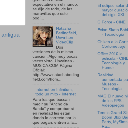
expectativa en el mundo,
El eclipse solar 
se dijo de todo, de las
mayor duració
maravillas que este
del siglo XXI
podí...
G Force - CINE
Natasha
Evian Skato Bab
Bedingfield,
 antigua
- Tecnología
Unwritten -
Chiken a la Carte
VideoClip
Cortometraje
Dos
versiones de la misma
Office 2010 la
canción. Algo muy pocas
pelicula - CINE
veces visto. Unwritten -
Tecnología y
MUSICA.COM Página
Humor
Oficial:
http://www.natashabeding
Realidad
field.com/hom...
aumentada pa
Museos -
Tecnología
Internet en Infinitum,
todo un mito - Internet
MAG El nuevo ni
Para los que buscan
de los FPS -
medir su "Ancho de
Videojuegos
Banda" y comprobar si
Tennis Grand Sl
en realidad les están
Boom Blox Ba
dando lo correcto por lo
Party, MySims
que pagan, entren a la...
Ra...