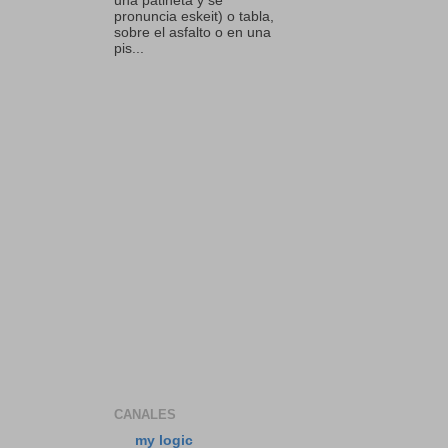
una patineta y se
pronuncia eskeit) o tabla,
sobre el asfalto o en una
pis...
CANALES
my logic