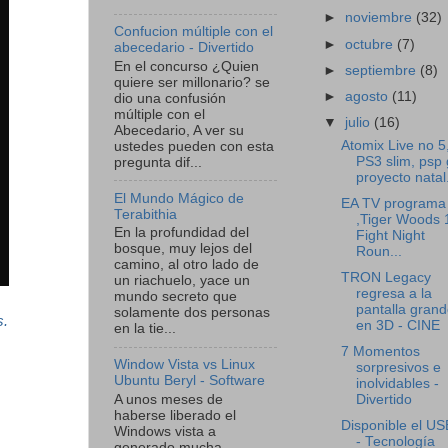
►
noviembre
(32)
Confucion múltiple con el
►
octubre
(7)
abecedario - Divertido
En el concurso ¿Quien
►
septiembre
(8)
quiere ser millonario? se
►
agosto
(11)
dio una confusión
múltiple con el
▼
julio
(16)
Abecedario, A ver su
Atomix Live no 5
ustedes pueden con esta
PS3 slim, psp 
pregunta dif...
proyecto natal.
El Mundo Mágico de
EA TV programa
Terabithia
,Tiger Woods 
En la profundidad del
Fight Night
bosque, muy lejos del
Roun...
camino, al otro lado de
TRON Legacy
un riachuelo, yace un
regresa a la
mundo secreto que
pantalla gran
solamente dos personas
s.
en 3D - CINE
en la tie...
7 Momentos
Window Vista vs Linux
sorpresivos e
Ubuntu Beryl - Software
inolvidables -
A unos meses de
Divertido
haberse liberado el
Disponible el US
Windows vista a
- Tecnología
generado mucha