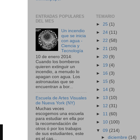
ENTRADAS POPULARES
TEMARIO
DEL MES
►
25
(1)
Un incendio
►
24
(11)
que se inicia
►
22
(58)
con agua -
Ciencia y
►
21
(10)
Tecnología
10 de enero 2014:
►
20
(9)
Cuando los bomberos
►
19
(4)
quieren extinguir un
incendio, a menudo lo
►
16
(3)
apagan con agua. Los
►
15
(5)
astronautas que se
encuentran a bor...
►
14
(3)
►
13
(10)
Escuela de Artes Visuales
de Nueva York (NY)
►
12
(31)
Muchas veces
escogemos una escuela
►
11
(60)
para estudiar en ella por
►
10
(100)
la recomendación de
otros ó por los trabajos
▼
09
(214)
de sus estudiantes, este
►
diciembre
(14)
es el cas...