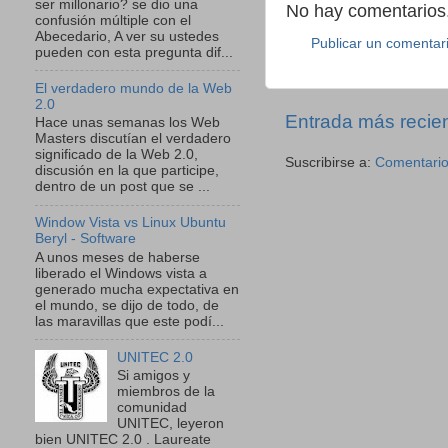
ser millonario? se dio una
No hay comentarios.
confusión múltiple con el
Abecedario, A ver su ustedes
Publicar un comentar
pueden con esta pregunta dif...
El verdadero mundo de la Web
2.0
Entrada más recie
Hace unas semanas los Web
Masters discutían el verdadero
significado de la Web 2.0,
Suscribirse a:
Comentario
discusión en la que participe,
dentro de un post que se ...
Window Vista vs Linux Ubuntu
Beryl - Software
A unos meses de haberse
liberado el Windows vista a
generado mucha expectativa en
el mundo, se dijo de todo, de
las maravillas que este podí...
UNITEC 2.0
Si amigos y
miembros de la
comunidad
UNITEC, leyeron
bien UNITEC 2.0 . Laureate