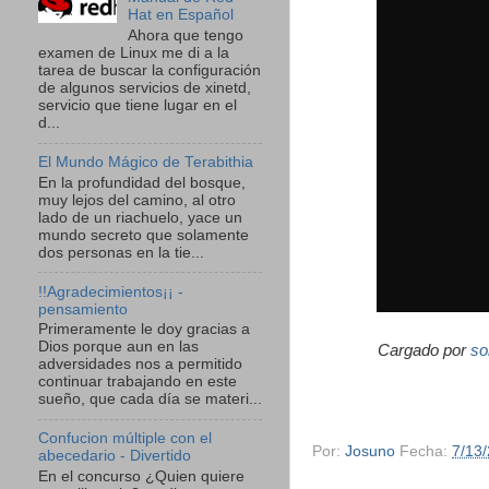
Hat en Español
Ahora que tengo
examen de Linux me di a la
tarea de buscar la configuración
de algunos servicios de xinetd,
servicio que tiene lugar en el
d...
El Mundo Mágico de Terabithia
En la profundidad del bosque,
muy lejos del camino, al otro
lado de un riachuelo, yace un
mundo secreto que solamente
dos personas en la tie...
!!Agradecimientos¡¡ -
pensamiento
Primeramente le doy gracias a
Dios porque aun en las
Cargado por
so
adversidades nos a permitido
continuar trabajando en este
sueño, que cada día se materi...
Confucion múltiple con el
Por:
Josuno
Fecha:
7/13
abecedario - Divertido
En el concurso ¿Quien quiere