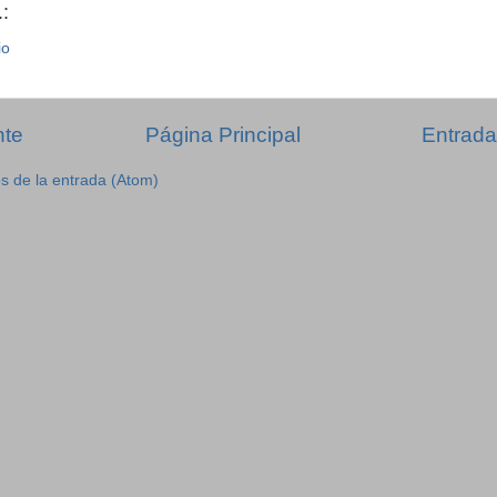
:
io
nte
Página Principal
Entrada
s de la entrada (Atom)