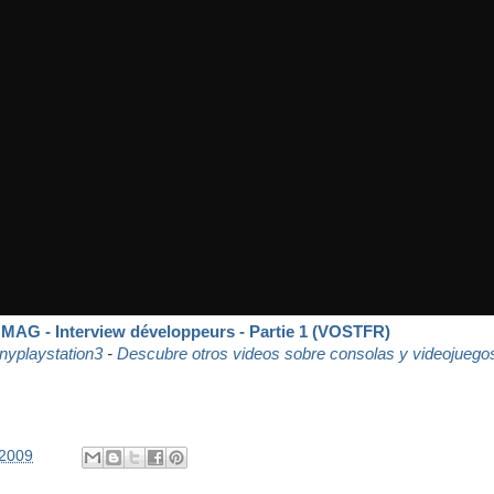
MAG - Interview développeurs - Partie 1 (VOSTFR)
nyplaystation3
-
Descubre otros videos sobre consolas y videojuego
/2009