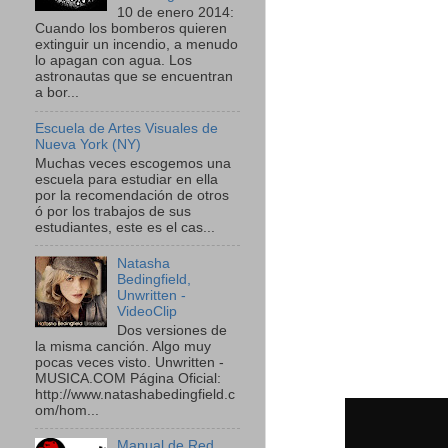
10 de enero 2014:
Cuando los bomberos quieren
extinguir un incendio, a menudo
lo apagan con agua. Los
astronautas que se encuentran
a bor...
Escuela de Artes Visuales de
Nueva York (NY)
Muchas veces escogemos una
escuela para estudiar en ella
por la recomendación de otros
ó por los trabajos de sus
estudiantes, este es el cas...
Natasha
Bedingfield,
Unwritten -
VideoClip
Dos versiones de
la misma canción. Algo muy
pocas veces visto. Unwritten -
MUSICA.COM Página Oficial:
http://www.natashabedingfield.c
om/hom...
Manual de Red