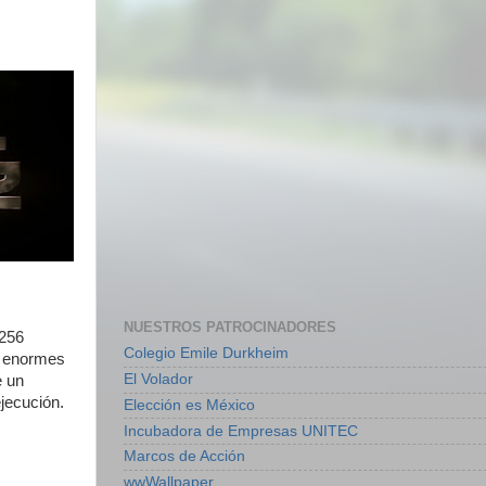
NUESTROS PATROCINADORES
 256
Colegio Emile Durkheim
s enormes
El Volador
e un
ejecución.
Elección es México
Incubadora de Empresas UNITEC
Marcos de Acción
wwWallpaper