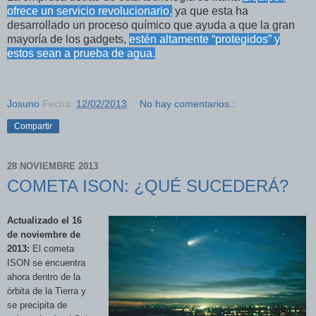
ofrece un servicio revolucionario,
ya que esta ha
desarrollado un proceso químico que ayuda a que la gran
mayoría de los gadgets,
estén altamente “protegidos” y
estos sean a prueba de agua.
Josuno
Fecha:
12/02/2013
No hay comentarios.:
Compartir
28 NOVIEMBRE 2013
COMETA ISON: ¿QUÉ SUCEDERÁ?
Actualizado el 16
de noviembre de
2013:
El cometa
ISON se encuentra
ahora dentro de la
órbita de la Tierra y
se precipita de