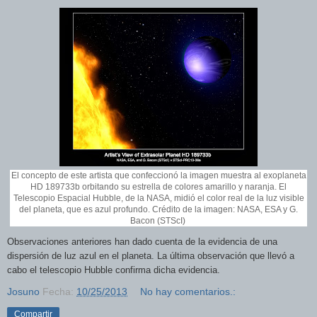
El concepto de este artista que confeccionó la imagen muestra al exoplaneta
HD 189733b orbitando su estrella de colores amarillo y naranja. El
Telescopio Espacial Hubble, de la NASA, midió el color real de la luz visible
del planeta, que es azul profundo. Crédito de la imagen: NASA, ESA y G.
Bacon (STScI)
Observaciones anteriores han dado cuenta de la evidencia de una
dispersión de luz azul en el planeta. La última observación que llevó a
cabo el telescopio Hubble confirma dicha evidencia.
Josuno
Fecha:
10/25/2013
No hay comentarios.:
Compartir