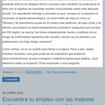
presente artículo se detallan dichos consejos, pero también se profundiza en
ellos con el objetivo de aumentar nuestro conocimiento sobre este delicado
asunto. Un importante mensaje a recordar es que, aunque en ocasiones es
necesaria la ayuda farmacológica, un buen estilo de vida es como un
“fármaco” de grandísima ayuda en el control esta dolencia, de bajo coste y sin
efectos secundarios la hipercolesterolemia (colesterol sanguíneo por encima
de 200 mg/dL) se asocia “de forma independiente, fuerte y continua con el
riesgo de enfermedad isquémica del corazón, incluso en los jóvenes y en
poblaciones con bajo riesgo coronario”.
Como vemos, no es un asunto para tomar a la ligera. Pese a ello, según
estudios recientes, una gran parte de los individuos que padecen
hipercolesterolemia recurre a terapias complementarias para tratarla. ¿Qué
debemos saber al respecto? Para responder a esa pregunta:
Josuno
Fecha:
10/24/2013
No hay comentarios.:
Compartir
04 JUNIO 2013
Encuentra tu empleo con las mejores