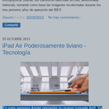
Astrophysical Journal
, los científicos describen la cola, denominada
heliocola, tomando como base las imágenes recolectadas durante los
tres primeros años de operación del IBEX.
Josuno
Fecha:
10/29/2013
No hay comentarios.:
Compartir
25 OCTUBRE 2013
iPad Air Poderosamente liviano -
Tecnología
En esta semana Apple presenta su nuevo juguete Air!!. Ya