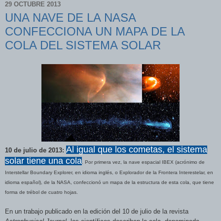
29 OCTUBRE 2013
UNA NAVE DE LA NASA
CONFECCIONA UN MAPA DE LA
COLA DEL SISTEMA SOLAR
Al igual que los cometas, el sistema
10 de julio de 2013:
solar tiene una cola
. Por primera vez, la nave espacial IBEX (acrónimo de
Interstellar Boundary Explorer, en idioma inglés, o Explorador de la Frontera Interestelar, en
idioma español), de la NASA, confeccionó un mapa de la estructura de esta cola, que tiene
forma de trébol de cuatro hojas.
En un trabajo publicado en la edición del 10 de julio de la revista