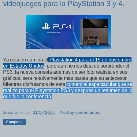
videojuegos para la PlayStation 3 y 4.
Ya esta en camino el
Playstation 4 para el 15 de noviembre
en Estados Unidos
, pero aun no nos deja de sorprender el
PS3, la nueva consola ademas de ser foto realista en sus
gráficos, sera relativamente más barata que su antecesor.
Mientras disfrutamos de este
comercial espectacular que se
realizo para el Playstation PS3 y después un resumen de lo
que fue la conferencia.
Josuno
Fecha:
11/07/2013
No hay comentarios.:
Compartir