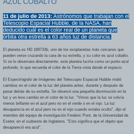
AZUL COBALTO
11 de julio de 2013:
Astrónomos que trabajan con el
Telescopio Espacial Hubble, de la NASA, han
deducido cuál es el color real de un planeta que
órbita otra estrella a 63 años luz de distancia.
El planeta es HD 189733b, uno de los exoplanetas más cercanos que
pueden verse cruzando la cara de su estrella, y su color es azul cobalto.
Si se lo observara directamente, este planeta luciría como un punto azul
profundo, lo que recuerda el color de la Tierra vista desde el espacio.
El Espectrógrafo de Imágenes del Telescopio Espacial Hubble midió
cambios en el color de la luz del planeta antes, durante y después de
pasar detrás de su estrella. Se observó una pequeña disminución en la
luz y un leve cambio en el color de la luz. "Vimos que la luz se volvía
menos brillante en el azul pero no en el verde o en el rojo. La luz
desaparecía en el azul pero no en el rojo cuando estaba oculto", dijo el
miembro del equipo de investigación Frederic Pont, de la Universidad de
Exeter, en el sudoeste de Inglaterra. "Esto significa que el objeto que
desapareció era azul".