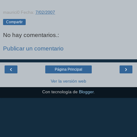
maurici0
Fecha:
7/02/2007
Compartir
No hay comentarios.:
Publicar un comentario
‹
›
Página Principal
Ver la versión web
Con tecnología de
Blogger
.