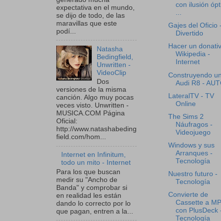
con ilusión ópt
expectativa en el mundo,
...
se dijo de todo, de las
maravillas que este
Gajes del Oficio 
podí...
Divertido
Hacer un donati
Natasha
Wikipedia -
Bedingfield,
Internet
Unwritten -
VideoClip
Construyendo u
Dos
Audi R8 - AU
versiones de la misma
LateralTV - TV
canción. Algo muy pocas
Online
veces visto. Unwritten -
MUSICA.COM Página
The Sims 2
Oficial:
Náufragos -
http://www.natashabeding
Videojuego
field.com/hom...
Windows y sus
Arranques -
Internet en Infinitum,
Tecnología
todo un mito - Internet
Para los que buscan
Nuestro futuro -
medir su "Ancho de
Tecnología
Banda" y comprobar si
Convierte de
en realidad les están
Cassette a M
dando lo correcto por lo
con PlusDeck 
que pagan, entren a la...
Tecnología