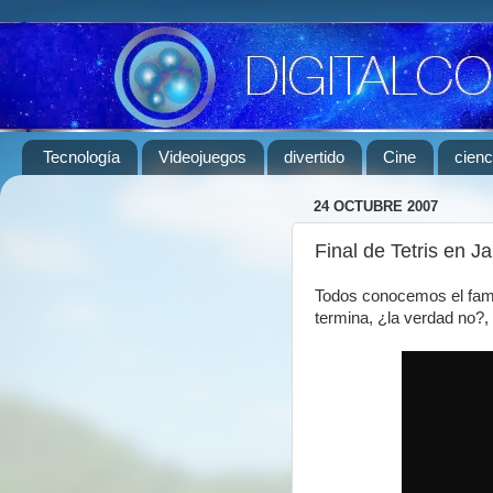
Tecnología
Videojuegos
divertido
Cine
cienc
24 OCTUBRE 2007
Final de Tetris en J
Todos conocemos el famo
termina, ¿la verdad no?, 