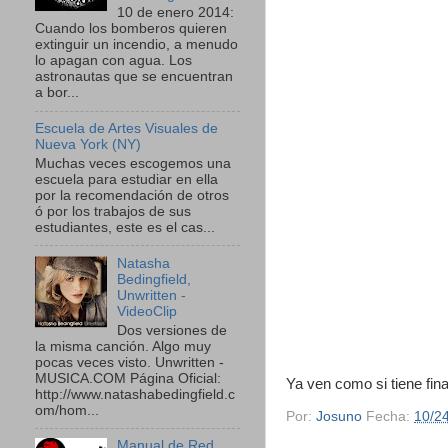
10 de enero 2014:
Cuando los bomberos quieren
extinguir un incendio, a menudo
lo apagan con agua. Los
astronautas que se encuentran
a bor...
Escuela de Artes Visuales de
Nueva York (NY)
Muchas veces escogemos una
escuela para estudiar en ella
por la recomendación de otros
ó por los trabajos de sus
estudiantes, este es el cas...
Natasha
Bedingfield,
Unwritten -
VideoClip
Dos versiones de
la misma canción. Algo muy
pocas veces visto. Unwritten -
MUSICA.COM Página Oficial:
Ya ven como si tiene fin
http://www.natashabedingfield.c
om/hom...
Por:
Josuno
Fecha:
10/2
Manual de Red