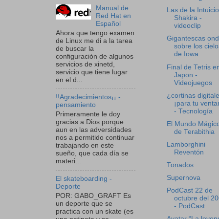
Manual de
Las de la Intuicio
Red Hat en
Shakira -
Español
videoclip
Ahora que tengo examen
Gigantescas on
de Linux me di a la tarea
sobre los cielo
de buscar la
de Iowa
configuración de algunos
servicios de xinetd,
Final de Tetris e
servicio que tiene lugar
Japon -
en el d...
Videojuegos
¿cortinas digital
!!Agradecimientos¡¡ -
¡para tu venta
pensamiento
- Tecnología
Primeramente le doy
gracias a Dios porque
El Mundo Mágic
aun en las adversidades
de Terabithia
nos a permitido continuar
Lamborghini
trabajando en este
Reventón
sueño, que cada día se
materi...
Tonados
Supernova
El skateboarding -
Deporte
PodCast 22 de
POR: GABO_GRAFT Es
octubre del 2
un deporte que se
- PodCast
practica con un skate (es
Avatar “La leyen