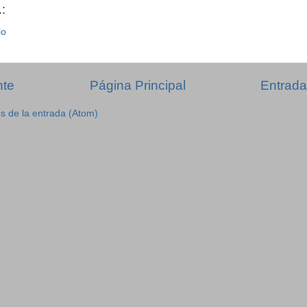
:
io
nte
Página Principal
Entrada
s de la entrada (Atom)