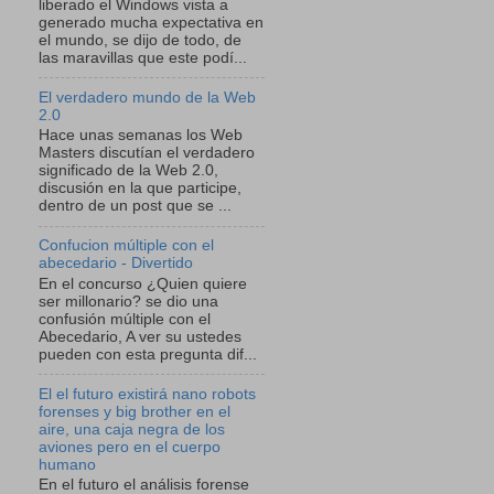
liberado el Windows vista a
generado mucha expectativa en
el mundo, se dijo de todo, de
las maravillas que este podí...
El verdadero mundo de la Web
2.0
Hace unas semanas los Web
Masters discutían el verdadero
significado de la Web 2.0,
discusión en la que participe,
dentro de un post que se ...
Confucion múltiple con el
abecedario - Divertido
En el concurso ¿Quien quiere
ser millonario? se dio una
confusión múltiple con el
Abecedario, A ver su ustedes
pueden con esta pregunta dif...
El el futuro existirá nano robots
forenses y big brother en el
aire, una caja negra de los
aviones pero en el cuerpo
humano
En el futuro el análisis forense