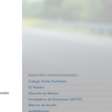
NUESTROS PATROCINADORES
Colegio Emile Durkheim
El Volador
ersión
Elección es México
Incubadora de Empresas UNITEC
Marcos de Acción
wwWallpaper