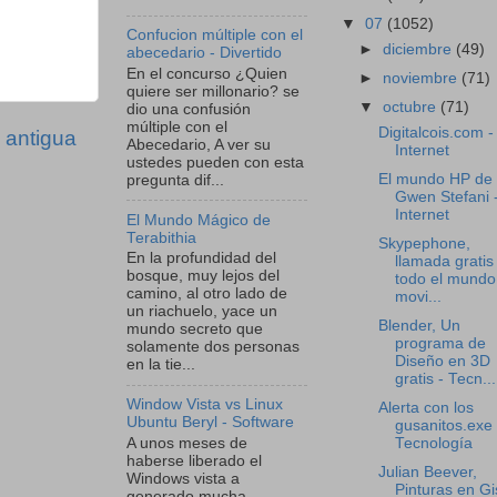
▼
07
(1052)
Confucion múltiple con el
►
diciembre
(49)
abecedario - Divertido
En el concurso ¿Quien
►
noviembre
(71)
quiere ser millonario? se
▼
octubre
(71)
dio una confusión
múltiple con el
Digitalcois.com -
 antigua
Abecedario, A ver su
Internet
ustedes pueden con esta
El mundo HP de
pregunta dif...
Gwen Stefani 
Internet
El Mundo Mágico de
Terabithia
Skypephone,
En la profundidad del
llamada gratis
bosque, muy lejos del
todo el mundo
camino, al otro lado de
movi...
un riachuelo, yace un
Blender, Un
mundo secreto que
programa de
solamente dos personas
Diseño en 3D
en la tie...
gratis - Tecn...
Window Vista vs Linux
Alerta con los
Ubuntu Beryl - Software
gusanitos.exe 
A unos meses de
Tecnología
haberse liberado el
Julian Beever,
Windows vista a
Pinturas en Gi
generado mucha