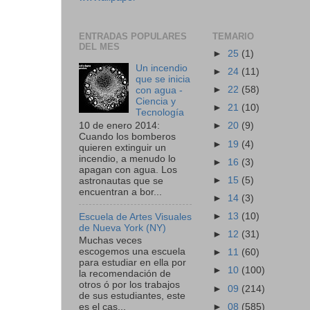
ENTRADAS POPULARES
TEMARIO
DEL MES
►
25
(1)
Un incendio
►
24
(11)
que se inicia
►
22
(58)
con agua -
Ciencia y
►
21
(10)
Tecnología
10 de enero 2014:
►
20
(9)
Cuando los bomberos
►
19
(4)
quieren extinguir un
incendio, a menudo lo
►
16
(3)
apagan con agua. Los
►
15
(5)
astronautas que se
encuentran a bor...
►
14
(3)
►
13
(10)
Escuela de Artes Visuales
de Nueva York (NY)
►
12
(31)
Muchas veces
escogemos una escuela
►
11
(60)
para estudiar en ella por
►
10
(100)
la recomendación de
otros ó por los trabajos
►
09
(214)
de sus estudiantes, este
►
08
(585)
es el cas...