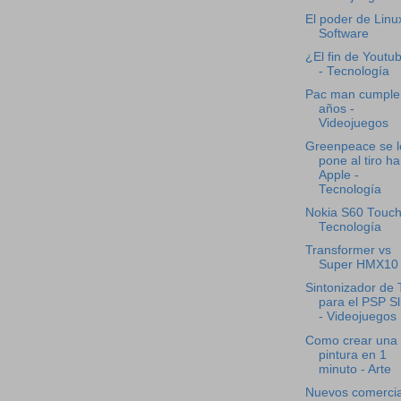
El poder de Linu
Software
¿El fin de Youtu
- Tecnología
Pac man cumple
años -
Videojuegos
Greenpeace se l
pone al tiro ha
Apple -
Tecnología
Nokia S60 Touch
Tecnología
Transformer vs
Super HMX10
Sintonizador de
para el PSP S
- Videojuegos
Como crear una
pintura en 1
minuto - Arte
Nuevos comercia