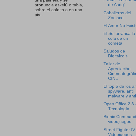
una patineta y se
de Aang”
pronuncia eskeit) o tabla,
sobre el asfalto o en una
Caballeros del
pis...
Zodiaco
El Amor No Exist
El Sol arranca la
cola de un
cometa
Saludos de
Digitalcois
Taller de
Apreciación
Cinematográfi
CINE
El top 5 de los an
spyware, anti
malware y anti 
Open Office 2.3 
Tecnología
Bionic Command
videojuegos
Street Fighter IV 
Videojuegos