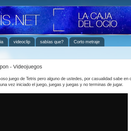
ia
videoclip
sabías que?
Corto metraje
apon - Videojuegos
so juego de Tetris pero alguno de ustedes, por casualidad sabe en 
una vez iniciado el juego, juegas y juegas y no terminas de jugar.