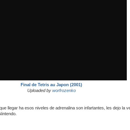
Final de Tetris au Japon (2001)
Uploaded by
worfrozenko
ue llegar ha esos niveles de adrenalina son infartantes, les dejo la v
 Nintendo.