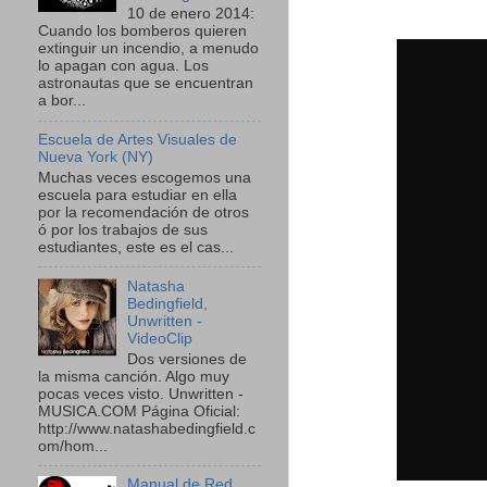
10 de enero 2014:
Cuando los bomberos quieren
extinguir un incendio, a menudo
lo apagan con agua. Los
astronautas que se encuentran
a bor...
Escuela de Artes Visuales de
Nueva York (NY)
Muchas veces escogemos una
escuela para estudiar en ella
por la recomendación de otros
ó por los trabajos de sus
estudiantes, este es el cas...
Natasha
Bedingfield,
Unwritten -
VideoClip
Dos versiones de
la misma canción. Algo muy
pocas veces visto. Unwritten -
MUSICA.COM Página Oficial:
http://www.natashabedingfield.c
om/hom...
Manual de Red