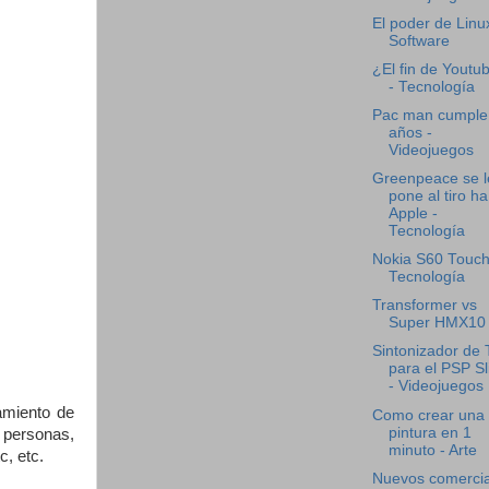
El poder de Linu
Software
¿El fin de Youtu
- Tecnología
Pac man cumple
años -
Videojuegos
Greenpeace se l
pone al tiro ha
Apple -
Tecnología
Nokia S60 Touch
Tecnología
Transformer vs
Super HMX10
Sintonizador de
para el PSP S
- Videojuegos
amiento de
Como crear una
pintura en 1
 personas,
minuto - Arte
c, etc.
Nuevos comercia