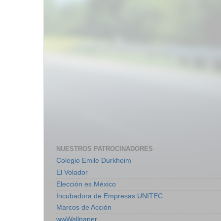
NUESTROS PATROCINADORES
Colegio Emile Durkheim
El Volador
Elección es México
Incubadora de Empresas UNITEC
Marcos de Acción
wwWallpaper