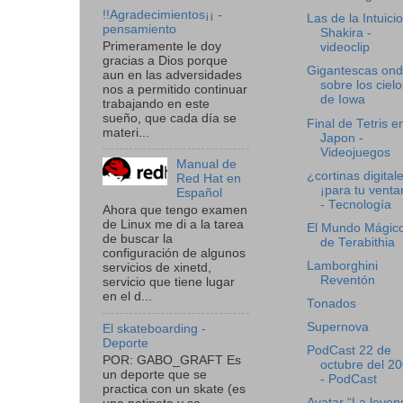
!!Agradecimientos¡¡ -
Las de la Intuicio
pensamiento
Shakira -
Primeramente le doy
videoclip
gracias a Dios porque
Gigantescas on
aun en las adversidades
sobre los cielo
nos a permitido continuar
de Iowa
trabajando en este
sueño, que cada día se
Final de Tetris e
materi...
Japon -
Videojuegos
Manual de
¿cortinas digital
Red Hat en
¡para tu venta
Español
- Tecnología
Ahora que tengo examen
de Linux me di a la tarea
El Mundo Mágic
de buscar la
de Terabithia
configuración de algunos
Lamborghini
servicios de xinetd,
Reventón
servicio que tiene lugar
en el d...
Tonados
Supernova
El skateboarding -
Deporte
PodCast 22 de
POR: GABO_GRAFT Es
octubre del 2
un deporte que se
- PodCast
practica con un skate (es
Avatar “La leyen