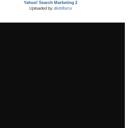
Yahoo! Search Marketing 2
Uploaded by
distriforce