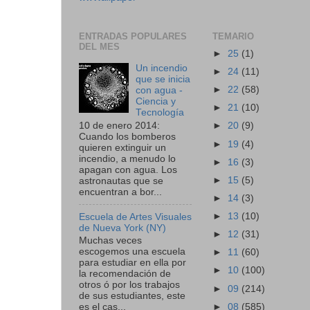
ENTRADAS POPULARES
TEMARIO
DEL MES
►
25
(1)
Un incendio
►
24
(11)
que se inicia
►
22
(58)
con agua -
Ciencia y
►
21
(10)
Tecnología
10 de enero 2014:
►
20
(9)
Cuando los bomberos
►
19
(4)
quieren extinguir un
incendio, a menudo lo
►
16
(3)
apagan con agua. Los
►
15
(5)
astronautas que se
encuentran a bor...
►
14
(3)
►
13
(10)
Escuela de Artes Visuales
de Nueva York (NY)
►
12
(31)
Muchas veces
escogemos una escuela
►
11
(60)
para estudiar en ella por
►
10
(100)
la recomendación de
otros ó por los trabajos
►
09
(214)
de sus estudiantes, este
►
08
(585)
es el cas...