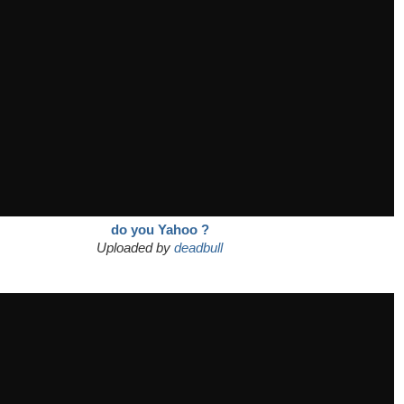
do you Yahoo ?
Uploaded by
deadbull