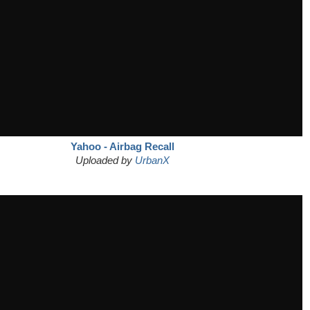
Yahoo - Airbag Recall
Uploaded by
UrbanX