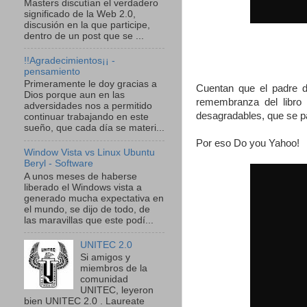
Masters discutían el verdadero
significado de la Web 2.0,
discusión en la que participe,
dentro de un post que se ...
!!Agradecimientos¡¡ -
pensamiento
Primeramente le doy gracias a
Cuentan que el padre d
Dios porque aun en las
remembranza del libro
adversidades nos a permitido
desagradables, que se p
continuar trabajando en este
sueño, que cada día se materi...
Por eso Do you Yahoo!
Window Vista vs Linux Ubuntu
Beryl - Software
A unos meses de haberse
liberado el Windows vista a
generado mucha expectativa en
el mundo, se dijo de todo, de
las maravillas que este podí...
UNITEC 2.0
Si amigos y
miembros de la
comunidad
UNITEC, leyeron
bien UNITEC 2.0 . Laureate