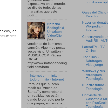
con ilusión ópt
expectativa en el mundo,
...
se dijo de todo, de las
maravillas que este
Gajes del Oficio 
podí...
Divertido
Hacer un donati
Natasha
Wikipedia -
Bedingfield,
Internet
chicos, en
Unwritten -
VideoClip
costumbres
Construyendo u
Dos
Audi R8 - AU
versiones de la misma
LateralTV - TV
canción. Algo muy pocas
Online
veces visto. Unwritten -
MUSICA.COM Página
The Sims 2
Oficial:
Náufragos -
http://www.natashabeding
Videojuego
field.com/hom...
Windows y sus
Arranques -
Internet en Infinitum,
Tecnología
todo un mito - Internet
Para los que buscan
Nuestro futuro -
medir su "Ancho de
Tecnología
Banda" y comprobar si
Convierte de
en realidad les están
Cassette a M
dando lo correcto por lo
con PlusDeck 
que pagan, entren a la...
Tecnología