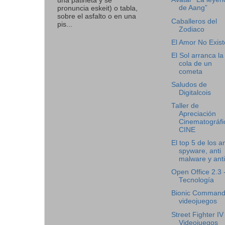
una patineta y se
de Aang”
pronuncia eskeit) o tabla,
sobre el asfalto o en una
Caballeros del
pis...
Zodiaco
El Amor No Exist
El Sol arranca la
cola de un
cometa
Saludos de
Digitalcois
Taller de
Apreciación
Cinematográfi
CINE
El top 5 de los an
spyware, anti
malware y anti 
Open Office 2.3 
Tecnología
Bionic Command
videojuegos
Street Fighter IV 
Videojuegos