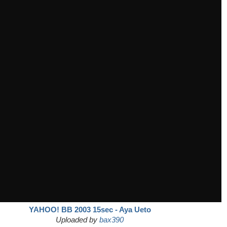
YAHOO! BB 2003 15sec - Aya Ueto
Uploaded by
bax390