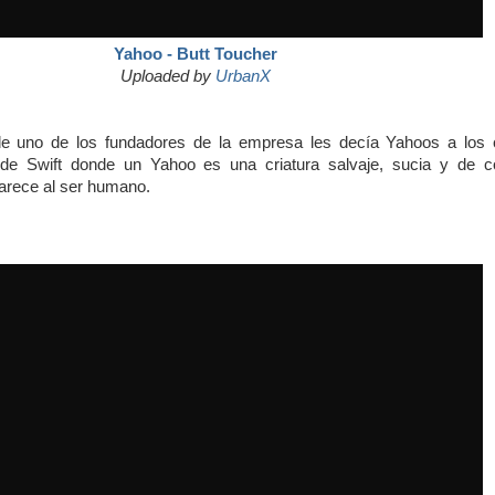
Yahoo - Butt Toucher
Uploaded by
UrbanX
e uno de los fundadores de la empresa les decía Yahoos a los 
 de Swift donde un Yahoo es una criatura salvaje, sucia y de 
arece al ser humano.