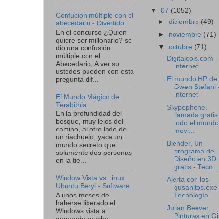
▼
07
(1052)
Confucion múltiple con el
►
diciembre
(49)
abecedario - Divertido
En el concurso ¿Quien
►
noviembre
(71)
quiere ser millonario? se
▼
octubre
(71)
dio una confusión
múltiple con el
Digitalcois.com -
Abecedario, A ver su
Internet
ustedes pueden con esta
El mundo HP de
pregunta dif...
Gwen Stefani 
Internet
El Mundo Mágico de
Terabithia
Skypephone,
En la profundidad del
llamada gratis
bosque, muy lejos del
todo el mundo
camino, al otro lado de
movi...
un riachuelo, yace un
Blender, Un
mundo secreto que
programa de
solamente dos personas
Diseño en 3D
en la tie...
gratis - Tecn...
Window Vista vs Linux
Alerta con los
Ubuntu Beryl - Software
gusanitos.exe 
A unos meses de
Tecnología
haberse liberado el
Julian Beever,
Windows vista a
Pinturas en Gi
generado mucha