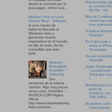
Nuevos juego pa
dando lo correcto por lo
la consola virt
que pagan, entren a la...
del Wii - Vid...
Más de 2 millone
Window Vista vs Linux
medio han vis
Ubuntu Beryl - Software
esta animación
A unos meses de
haberse liberado el
Umbilical Brother
Windows vista a
Divertido
generado mucha
expectativa en el mundo,
En 3 días sale a 
se dijo de todo, de las
venta el iPhon
maravillas que este
Tecnología
podí...
Heroes la parodi
Divertido
Natasha
Bedingfield,
Justin Timberlak
Unwritten -
"LoveStoned/I
VideoClip
Think she kno
I...
Dos
versiones de la misma
Modales para ir 
canción. Algo muy pocas
baño de
veces visto. Unwritten -
hombres, con
MUSICA.COM Página
THE SIMS -...
Oficial:
http://www.natashabeding
Verdadero color 
field.com/hom...
Cortometraje