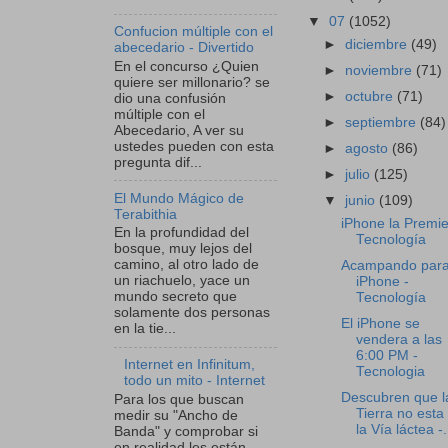
▼
07
(1052)
Confucion múltiple con el
►
diciembre
(49)
abecedario - Divertido
En el concurso ¿Quien
►
noviembre
(71)
quiere ser millonario? se
►
octubre
(71)
dio una confusión
múltiple con el
►
septiembre
(84)
Abecedario, A ver su
ustedes pueden con esta
►
agosto
(86)
pregunta dif...
►
julio
(125)
El Mundo Mágico de
▼
junio
(109)
Terabithia
iPhone la Premie
En la profundidad del
Tecnología
bosque, muy lejos del
camino, al otro lado de
Acampando para
un riachuelo, yace un
iPhone -
mundo secreto que
Tecnología
solamente dos personas
El iPhone se
en la tie...
vendera a las
6:00 PM -
Internet en Infinitum,
Tecnologia
todo un mito - Internet
Descubren que l
Para los que buscan
Tierra no esta
medir su "Ancho de
la Vía láctea -.
Banda" y comprobar si
en realidad les están