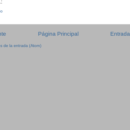
:
io
nte
Página Principal
Entrada
s de la entrada (Atom)