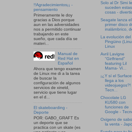
Solo al Dr Simi l
!!Agradecimientos¡¡ -
suceden estas
pensamiento
cosas - diverti
Primeramente le doy
gracias a Dios porque
Seagate lanza el
aun en las adversidades
primer disco d
nos a permitido continuar
inalámbrico, de
trabajando en este
La evolución del
sueño, que cada día se
Pingüino (Linu
materi...
Linux
Manual de
Avril Lavigne
Red Hat en
“Girlfriend”
Español
featuring Lil
Mama- Vi...
Ahora que tengo examen
de Linux me di a la tarea
¡¿Y sí el Surface
de buscar la
llega a los
configuración de algunos
videojuegos?! 
servicios de xinetd,
Tecn...
servicio que tiene lugar
en el d...
Chocolate LG
KU580 con
funciones de
El skateboarding -
Google - Tecno
Deporte
POR: GABO_GRAFT Es
Oxigeno de sabo
un deporte que se
la venta - Jap
practica con un skate (es
Funda para tu fr