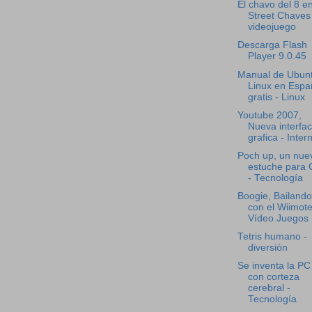
El chavo del 8 e
Street Chaves
videojuego
Descarga Flash
Player 9.0.45
Manual de Ubun
Linux en Espa
gratis - Linux
Youtube 2007,
Nueva interfa
grafica - Inter
Poch up, un nue
estuche para
- Tecnología
Boogie, Bailando
con el Wiimote
Vídeo Juegos
Tetris humano -
diversión
Se inventa la PC
con corteza
cerebral -
Tecnología