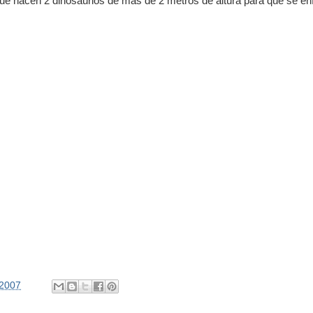
 hacen 2 dinosaurios de más de 2 metros de altura para que se enf
/2007