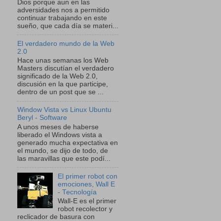
Dios porque aun en las
adversidades nos a permitido
continuar trabajando en este
sueño, que cada día se materi...
El verdadero mundo de la Web
2.0
Hace unas semanas los Web
Masters discutían el verdadero
significado de la Web 2.0,
discusión en la que participe,
dentro de un post que se ...
Window Vista vs Linux Ubuntu
Beryl - Software
A unos meses de haberse
liberado el Windows vista a
generado mucha expectativa en
el mundo, se dijo de todo, de
las maravillas que este podí...
El primer robot con
emociones, Wall E
- Tecnología
Wall-E es el primer
robot recolector y
reclicador de basura con