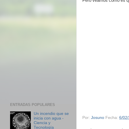
Pero veamos como es que
ENTRADAS POPULARES
Un incendio que se
Por:
Josuno
Fecha:
6/02
inicia con agua -
Ciencia y
Tecnología