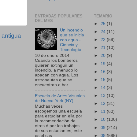
ENTRADAS POPULARES
TEMARIO
DEL MES
►
25
(1)
Un incendio
►
24
(11)
 antigua
que se inicia
►
22
(58)
con agua -
Ciencia y
►
21
(10)
Tecnología
10 de enero 2014:
►
20
(9)
Cuando los bomberos
►
19
(4)
quieren extinguir un
incendio, a menudo lo
►
16
(3)
apagan con agua. Los
►
15
(5)
astronautas que se
encuentran a bor...
►
14
(3)
►
13
(10)
Escuela de Artes Visuales
de Nueva York (NY)
►
12
(31)
Muchas veces
escogemos una escuela
►
11
(60)
para estudiar en ella por
►
10
(100)
la recomendación de
otros ó por los trabajos
►
09
(214)
de sus estudiantes, este
►
08
(585)
es el cas...