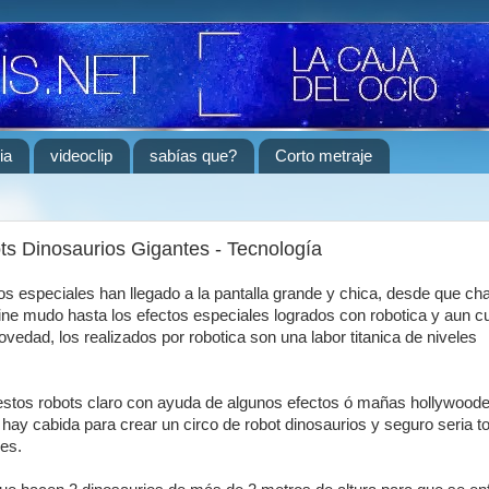
ia
videoclip
sabías que?
Corto metraje
s Dinosaurios Gigantes - Tecnología
os especiales han llegado a la pantalla grande y chica, desde que ch
cine mudo hasta los efectos especiales logrados con robotica y aun c
novedad, los realizados por robotica son una labor titanica de niveles
 estos robots claro con ayuda de algunos efectos ó mañas hollywood
 hay cabida para crear un circo de robot dinosaurios y seguro seria t
des.