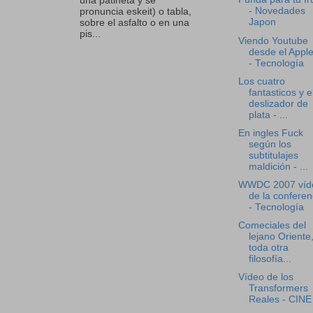
una patineta y se
- Novedades
pronuncia eskeit) o tabla,
Japon
sobre el asfalto o en una
pis...
Viendo Youtube
desde el Appl
- Tecnología
Los cuatro
fantasticos y e
deslizador de
plata - ...
En ingles Fuck
según los
subtitulajes
maldición - ...
WWDC 2007 víd
de la conferen
- Tecnología
Comeciales del
lejano Oriente
toda otra
filosofía...
Vídeo de los
Transformers
Reales - CINE