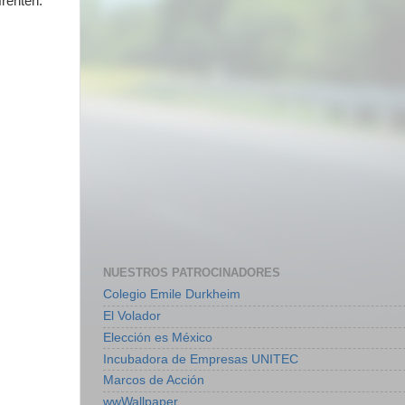
renten.
NUESTROS PATROCINADORES
Colegio Emile Durkheim
El Volador
Elección es México
Incubadora de Empresas UNITEC
Marcos de Acción
wwWallpaper