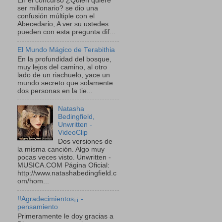
En el concurso ¿Quien quiere
ser millonario? se dio una
confusión múltiple con el
Abecedario, A ver su ustedes
pueden con esta pregunta dif...
El Mundo Mágico de Terabithia
En la profundidad del bosque,
muy lejos del camino, al otro
lado de un riachuelo, yace un
mundo secreto que solamente
dos personas en la tie...
Natasha
Bedingfield,
Unwritten -
VideoClip
Dos versiones de
la misma canción. Algo muy
pocas veces visto. Unwritten -
MUSICA.COM Página Oficial:
http://www.natashabedingfield.c
om/hom...
!!Agradecimientos¡¡ -
pensamiento
Primeramente le doy gracias a