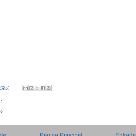
/2007
:
io
nte
Página Principal
Entrada