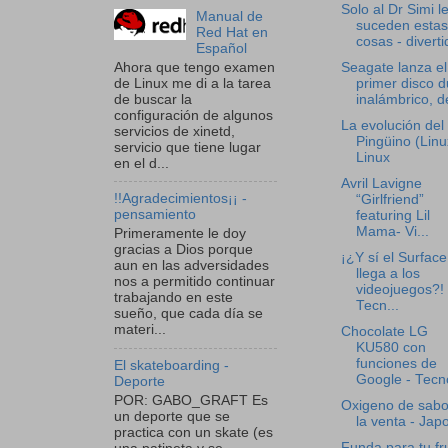
Solo al Dr Simi l
Manual de
suceden estas
Red Hat en
cosas - diverti
Español
Ahora que tengo examen
Seagate lanza el
de Linux me di a la tarea
primer disco d
de buscar la
inalámbrico, de
configuración de algunos
La evolución del
servicios de xinetd,
Pingüino (Linu
servicio que tiene lugar
Linux
en el d...
Avril Lavigne
!!Agradecimientos¡¡ -
“Girlfriend”
pensamiento
featuring Lil
Mama- Vi...
Primeramente le doy
gracias a Dios porque
¡¿Y sí el Surface
aun en las adversidades
llega a los
nos a permitido continuar
videojuegos?! 
trabajando en este
Tecn...
sueño, que cada día se
materi...
Chocolate LG
KU580 con
funciones de
El skateboarding -
Google - Tecno
Deporte
POR: GABO_GRAFT Es
Oxigeno de sabo
un deporte que se
la venta - Jap
practica con un skate (es
Funda para tu fr