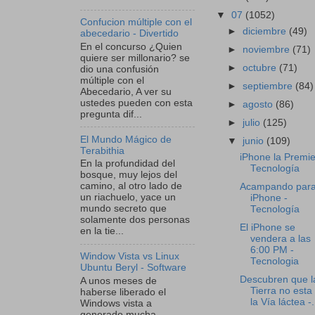
▼
07
(1052)
Confucion múltiple con el
►
diciembre
(49)
abecedario - Divertido
En el concurso ¿Quien
►
noviembre
(71)
quiere ser millonario? se
►
octubre
(71)
dio una confusión
múltiple con el
►
septiembre
(84)
Abecedario, A ver su
ustedes pueden con esta
►
agosto
(86)
pregunta dif...
►
julio
(125)
El Mundo Mágico de
▼
junio
(109)
Terabithia
iPhone la Premie
En la profundidad del
Tecnología
bosque, muy lejos del
camino, al otro lado de
Acampando para
un riachuelo, yace un
iPhone -
mundo secreto que
Tecnología
solamente dos personas
El iPhone se
en la tie...
vendera a las
6:00 PM -
Window Vista vs Linux
Tecnologia
Ubuntu Beryl - Software
Descubren que l
A unos meses de
Tierra no esta
haberse liberado el
la Vía láctea -.
Windows vista a
generado mucha