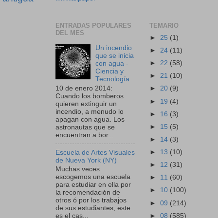
ENTRADAS POPULARES
TEMARIO
DEL MES
►
25
(1)
Un incendio
►
24
(11)
que se inicia
►
22
(58)
con agua -
Ciencia y
►
21
(10)
Tecnología
10 de enero 2014:
►
20
(9)
Cuando los bomberos
►
19
(4)
quieren extinguir un
incendio, a menudo lo
►
16
(3)
apagan con agua. Los
►
15
(5)
astronautas que se
encuentran a bor...
►
14
(3)
►
13
(10)
Escuela de Artes Visuales
de Nueva York (NY)
►
12
(31)
Muchas veces
escogemos una escuela
►
11
(60)
para estudiar en ella por
►
10
(100)
la recomendación de
otros ó por los trabajos
►
09
(214)
de sus estudiantes, este
►
08
(585)
es el cas...