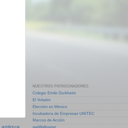
NUESTROS PATROCINADORES
Colegio Emile Durkheim
El Volador
Elección es México
Incubadora de Empresas UNITEC
Marcos de Acción
 antigua
wwWallpaper