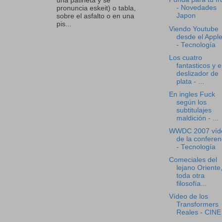
una patineta y se
- Novedades
pronuncia eskeit) o tabla,
Japon
sobre el asfalto o en una
pis...
Viendo Youtube
desde el Appl
- Tecnología
Los cuatro
fantasticos y e
deslizador de
plata - ...
En ingles Fuck
según los
subtitulajes
maldición - ...
WWDC 2007 víd
de la conferen
- Tecnología
Comeciales del
lejano Oriente
toda otra
filosofía...
Vídeo de los
Transformers
Reales - CINE