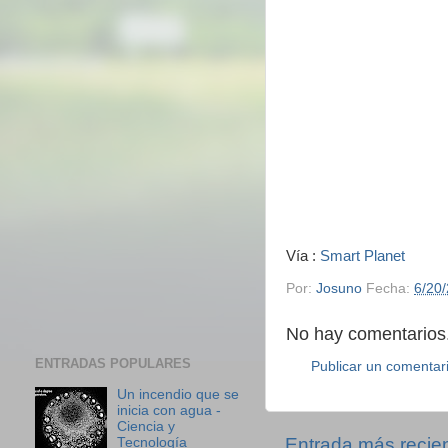
Vía :
Smart Planet
Por:
Josuno
Fecha:
6/20
No hay comentarios.
ENTRADAS POPULARES
Publicar un comentar
Un incendio que se
inicia con agua -
Ciencia y
Entrada más recie
Tecnología