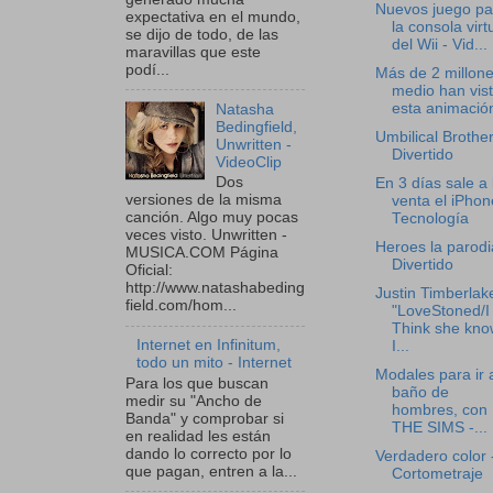
Nuevos juego pa
expectativa en el mundo,
la consola virt
se dijo de todo, de las
del Wii - Vid...
maravillas que este
podí...
Más de 2 millone
medio han vis
esta animación
Natasha
Bedingfield,
Umbilical Brother
Unwritten -
Divertido
VideoClip
Dos
En 3 días sale a 
versiones de la misma
venta el iPhon
canción. Algo muy pocas
Tecnología
veces visto. Unwritten -
Heroes la parodi
MUSICA.COM Página
Divertido
Oficial:
http://www.natashabeding
Justin Timberlak
field.com/hom...
"LoveStoned/I
Think she kno
Internet en Infinitum,
I...
todo un mito - Internet
Modales para ir 
Para los que buscan
baño de
medir su "Ancho de
hombres, con
Banda" y comprobar si
THE SIMS -...
en realidad les están
dando lo correcto por lo
Verdadero color 
que pagan, entren a la...
Cortometraje