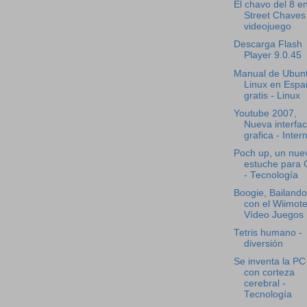
El chavo del 8 e
Street Chaves
videojuego
Descarga Flash
Player 9.0.45
Manual de Ubun
Linux en Espa
gratis - Linux
Youtube 2007,
Nueva interfa
grafica - Inter
Poch up, un nue
estuche para
- Tecnología
Boogie, Bailando
con el Wiimote
Vídeo Juegos
Tetris humano -
diversión
Se inventa la PC
con corteza
cerebral -
Tecnología