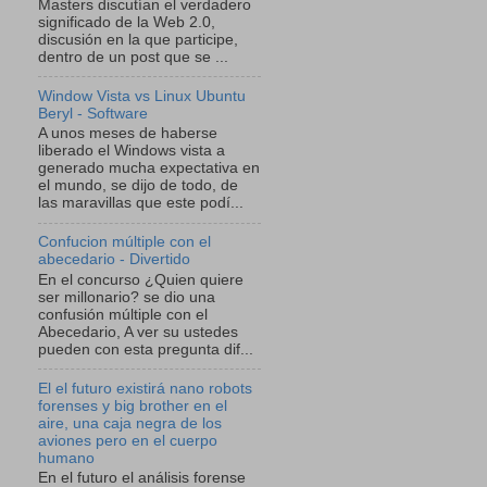
Masters discutían el verdadero
significado de la Web 2.0,
discusión en la que participe,
dentro de un post que se ...
Window Vista vs Linux Ubuntu
Beryl - Software
A unos meses de haberse
liberado el Windows vista a
generado mucha expectativa en
el mundo, se dijo de todo, de
las maravillas que este podí...
Confucion múltiple con el
abecedario - Divertido
En el concurso ¿Quien quiere
ser millonario? se dio una
confusión múltiple con el
Abecedario, A ver su ustedes
pueden con esta pregunta dif...
El el futuro existirá nano robots
forenses y big brother en el
aire, una caja negra de los
aviones pero en el cuerpo
humano
En el futuro el análisis forense