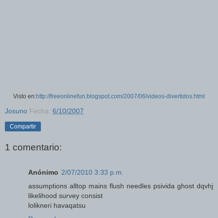
Visto en:
http://freeonlinefun.blogspot.com/2007/06/videos-divertidos.html
Josuno
Fecha:
6/10/2007
Compartir
1 comentario:
Anónimo
2/07/2010 3:33 p.m.
assumptions alltop mains flush needles psivida ghost dqvhj
likelihood survey consist
lolikneri havaqatsu