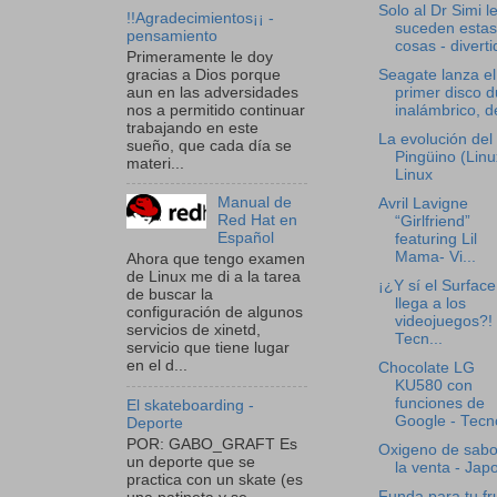
Solo al Dr Simi l
!!Agradecimientos¡¡ -
suceden estas
pensamiento
cosas - diverti
Primeramente le doy
gracias a Dios porque
Seagate lanza el
aun en las adversidades
primer disco d
nos a permitido continuar
inalámbrico, de
trabajando en este
La evolución del
sueño, que cada día se
Pingüino (Linu
materi...
Linux
Manual de
Avril Lavigne
Red Hat en
“Girlfriend”
Español
featuring Lil
Mama- Vi...
Ahora que tengo examen
de Linux me di a la tarea
¡¿Y sí el Surface
de buscar la
llega a los
configuración de algunos
videojuegos?! 
servicios de xinetd,
Tecn...
servicio que tiene lugar
en el d...
Chocolate LG
KU580 con
funciones de
El skateboarding -
Google - Tecno
Deporte
POR: GABO_GRAFT Es
Oxigeno de sabo
un deporte que se
la venta - Jap
practica con un skate (es
Funda para tu fr