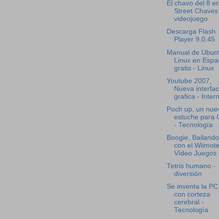
El chavo del 8 e
Street Chaves
videojuego
Descarga Flash
Player 9.0.45
Manual de Ubun
Linux en Espa
gratis - Linux
Youtube 2007,
Nueva interfa
grafica - Inter
Poch up, un nue
estuche para
- Tecnología
Boogie, Bailando
con el Wiimote
Vídeo Juegos
Tetris humano -
diversión
Se inventa la PC
con corteza
cerebral -
Tecnología