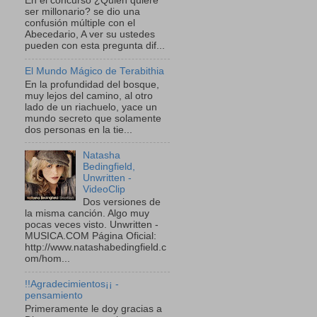
En el concurso ¿Quien quiere
ser millonario? se dio una
confusión múltiple con el
Abecedario, A ver su ustedes
pueden con esta pregunta dif...
El Mundo Mágico de Terabithia
En la profundidad del bosque,
muy lejos del camino, al otro
lado de un riachuelo, yace un
mundo secreto que solamente
dos personas en la tie...
Natasha
Bedingfield,
Unwritten -
VideoClip
Dos versiones de
la misma canción. Algo muy
pocas veces visto. Unwritten -
MUSICA.COM Página Oficial:
http://www.natashabedingfield.c
om/hom...
!!Agradecimientos¡¡ -
pensamiento
Primeramente le doy gracias a