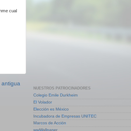
anme cual
 antigua
NUESTROS PATROCINADORES
Colegio Emile Durkheim
El Volador
Elección es México
Incubadora de Empresas UNITEC
Marcos de Acción
wwWallpaper