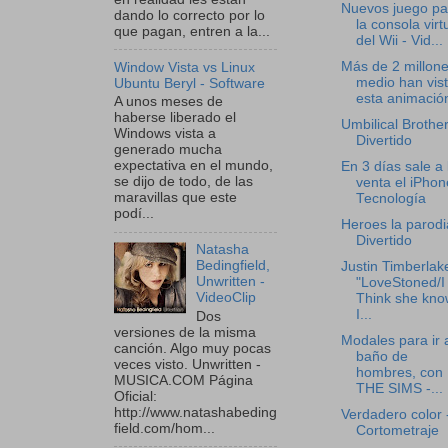
Nuevos juego pa
dando lo correcto por lo
la consola virt
que pagan, entren a la...
del Wii - Vid...
Más de 2 millone
Window Vista vs Linux
medio han vis
Ubuntu Beryl - Software
esta animación
A unos meses de
haberse liberado el
Umbilical Brother
Windows vista a
Divertido
generado mucha
expectativa en el mundo,
En 3 días sale a 
se dijo de todo, de las
venta el iPhon
maravillas que este
Tecnología
podí...
Heroes la parodi
Divertido
Natasha
Bedingfield,
Justin Timberlak
Unwritten -
"LoveStoned/I
VideoClip
Think she kno
I...
Dos
versiones de la misma
Modales para ir 
canción. Algo muy pocas
baño de
veces visto. Unwritten -
hombres, con
MUSICA.COM Página
THE SIMS -...
Oficial:
http://www.natashabeding
Verdadero color 
field.com/hom...
Cortometraje