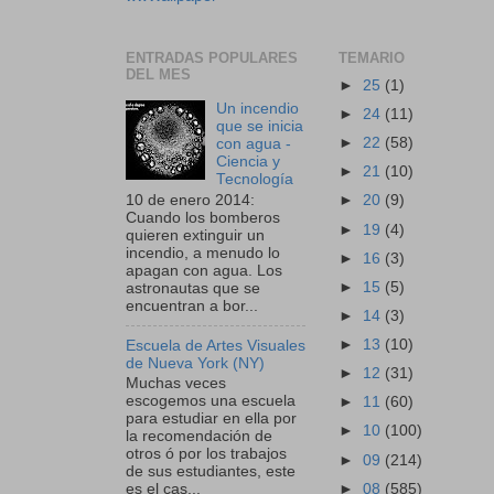
ENTRADAS POPULARES
TEMARIO
DEL MES
►
25
(1)
Un incendio
►
24
(11)
que se inicia
►
22
(58)
con agua -
Ciencia y
►
21
(10)
Tecnología
10 de enero 2014:
►
20
(9)
Cuando los bomberos
►
19
(4)
quieren extinguir un
incendio, a menudo lo
►
16
(3)
apagan con agua. Los
►
15
(5)
astronautas que se
encuentran a bor...
►
14
(3)
►
13
(10)
Escuela de Artes Visuales
de Nueva York (NY)
►
12
(31)
Muchas veces
escogemos una escuela
►
11
(60)
para estudiar en ella por
►
10
(100)
la recomendación de
otros ó por los trabajos
►
09
(214)
de sus estudiantes, este
►
08
(585)
es el cas...