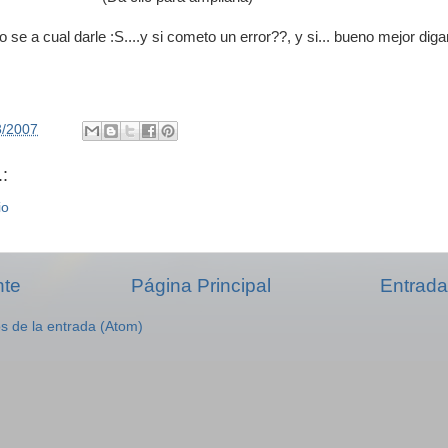
 se a cual darle :S....y si cometo un error??, y si... bueno mejor dig
3/2007
:
io
nte
Página Principal
Entrada
s de la entrada (Atom)