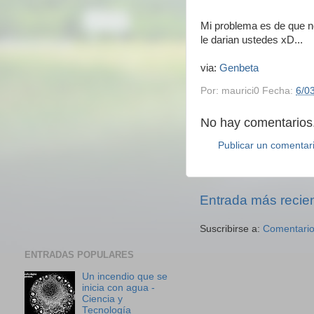
Mi problema es de que no
le darian ustedes xD...
via:
Genbeta
Por:
maurici0
Fecha:
6/0
No hay comentarios.
Publicar un comentar
Entrada más recie
Suscribirse a:
Comentario
ENTRADAS POPULARES
Un incendio que se
inicia con agua -
Ciencia y
Tecnología