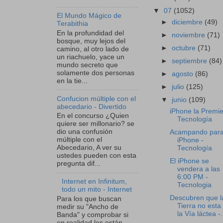
▼
07
(1052)
El Mundo Mágico de
►
diciembre
(49)
Terabithia
En la profundidad del
►
noviembre
(71)
bosque, muy lejos del
►
octubre
(71)
camino, al otro lado de
un riachuelo, yace un
►
septiembre
(84)
mundo secreto que
solamente dos personas
►
agosto
(86)
en la tie...
►
julio
(125)
Confucion múltiple con el
▼
junio
(109)
abecedario - Divertido
iPhone la Premie
En el concurso ¿Quien
Tecnología
quiere ser millonario? se
dio una confusión
Acampando para
múltiple con el
iPhone -
Abecedario, A ver su
Tecnología
ustedes pueden con esta
El iPhone se
pregunta dif...
vendera a las
6:00 PM -
Internet en Infinitum,
Tecnologia
todo un mito - Internet
Descubren que l
Para los que buscan
Tierra no esta
medir su "Ancho de
la Vía láctea -.
Banda" y comprobar si
en realidad les están