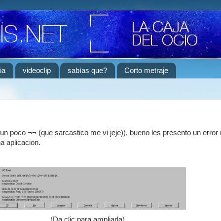
ia
videoclip
sabías que?
Corto metraje
un poco ¬¬ (que sarcastico me vi jeje)), bueno les presento un error
a aplicacion.
(Da clic para ampliarla)