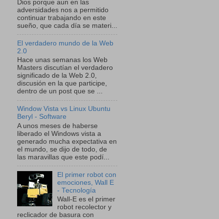
Dios porque aun en las
adversidades nos a permitido
continuar trabajando en este
sueño, que cada día se materi...
El verdadero mundo de la Web
2.0
Hace unas semanas los Web
Masters discutían el verdadero
significado de la Web 2.0,
discusión en la que participe,
dentro de un post que se ...
Window Vista vs Linux Ubuntu
Beryl - Software
A unos meses de haberse
liberado el Windows vista a
generado mucha expectativa en
el mundo, se dijo de todo, de
las maravillas que este podí...
El primer robot con
emociones, Wall E
- Tecnología
Wall-E es el primer
robot recolector y
reclicador de basura con