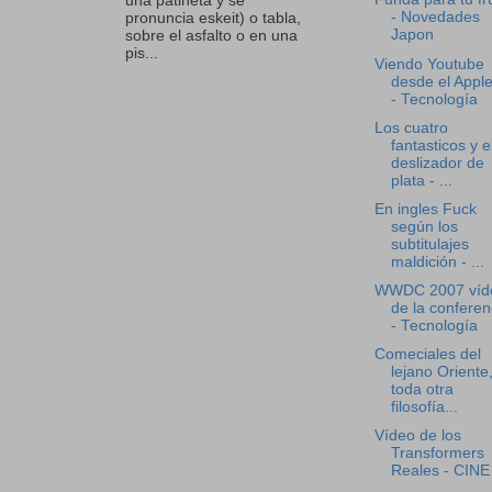
una patineta y se
- Novedades
pronuncia eskeit) o tabla,
Japon
sobre el asfalto o en una
pis...
Viendo Youtube
desde el Appl
- Tecnología
Los cuatro
fantasticos y e
deslizador de
plata - ...
En ingles Fuck
según los
subtitulajes
maldición - ...
WWDC 2007 víd
de la conferen
- Tecnología
Comeciales del
lejano Oriente
toda otra
filosofía...
Vídeo de los
Transformers
Reales - CINE