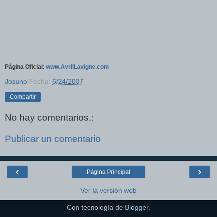
Página Oficial:
www.AvrilLavigne.com
Josuno
Fecha:
6/24/2007
Compartir
No hay comentarios.:
Publicar un comentario
‹
›
Página Principal
Ver la versión web
Con tecnología de
Blogger
.