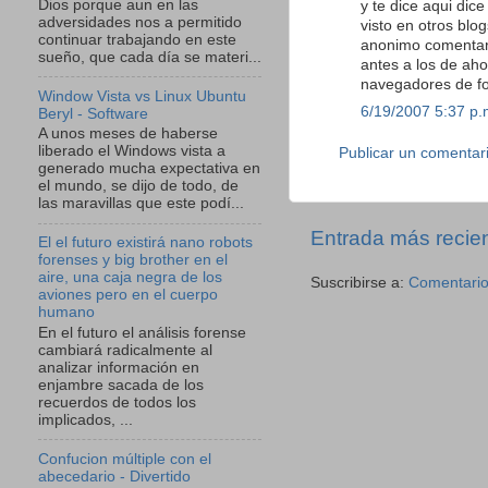
Dios porque aun en las
y te dice aqui dic
adversidades nos a permitido
visto en otros blo
continuar trabajando en este
anonimo comentari
sueño, que cada día se materi...
antes a los de aho
navegadores de fo
Window Vista vs Linux Ubuntu
6/19/2007 5:37 p.
Beryl - Software
A unos meses de haberse
liberado el Windows vista a
Publicar un comentar
generado mucha expectativa en
el mundo, se dijo de todo, de
las maravillas que este podí...
Entrada más recie
El el futuro existirá nano robots
forenses y big brother en el
aire, una caja negra de los
Suscribirse a:
Comentario
aviones pero en el cuerpo
humano
En el futuro el análisis forense
cambiará radicalmente al
analizar información en
enjambre sacada de los
recuerdos de todos los
implicados, ...
Confucion múltiple con el
abecedario - Divertido