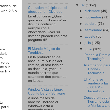
▼
07
(1052)
lviden de
Confucion múltiple con el
►
diciembre
(49)
 web 2.5 ó
abecedario - Divertido
En el concurso ¿Quien
►
noviembre
(71)
quiere ser millonario? se
►
octubre
(71)
dio una confusión
múltiple con el
►
septiembre
(84)
Abecedario, A ver su
ustedes pueden con esta
►
agosto
(86)
pregunta dif...
►
julio
(125)
El Mundo Mágico de
para
▼
junio
(109)
Terabithia
darle
iPhone la Premie
En la profundidad del
ro
Tecnología
bosque, muy lejos del
 veias
camino, al otro lado de
Acampando para
te a lo
un riachuelo, yace un
iPhone -
un link
mundo secreto que
Tecnología
solamente dos personas
El iPhone se
en la tie...
vendera a las
6:00 PM -
Window Vista vs Linux
Tecnologia
Ubuntu Beryl - Software
Descubren que l
A unos meses de
Tierra no esta
haberse liberado el
tu
la Vía láctea -.
Windows vista a
por ti
generado mucha