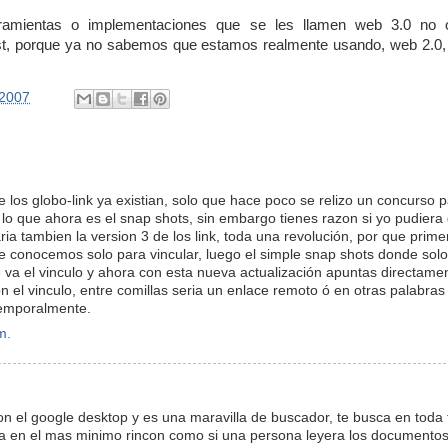
ramientas o implementaciones que se les llamen web 3.0 no o
st, porque ya no sabemos que estamos realmente usando, web 2.0,
/2007
e los globo-link ya existian, solo que hace poco se relizo un concurso 
a lo que ahora es el snap shots, sin embargo tienes razon si yo pudiera 
ria tambien la version 3 de los link, toda una revolución, por que prime
ue conocemos solo para vincular, luego el simple snap shots donde solo
va el vinculo y ahora con esta nueva actualización apuntas directamen
n el vinculo, entre comillas seria un enlace remoto ó en otras palabras 
temporalmente.
m.
n el google desktop y es una maravilla de buscador, te busca en toda 
 en el mas minimo rincon como si una persona leyera los documentos 