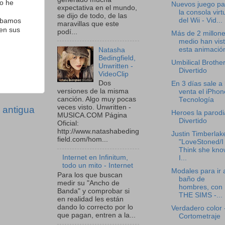
lo he
Nuevos juego pa
expectativa en el mundo,
la consola virt
se dijo de todo, de las
del Wii - Vid...
sabamos
maravillas que este
 en sus
podí...
Más de 2 millone
medio han vis
esta animación
Natasha
Bedingfield,
Umbilical Brother
Unwritten -
Divertido
VideoClip
Dos
En 3 días sale a 
versiones de la misma
venta el iPhon
canción. Algo muy pocas
Tecnología
veces visto. Unwritten -
 antigua
Heroes la parodi
MUSICA.COM Página
Divertido
Oficial:
http://www.natashabeding
Justin Timberlak
field.com/hom...
"LoveStoned/I
Think she kno
Internet en Infinitum,
I...
todo un mito - Internet
Modales para ir 
Para los que buscan
baño de
medir su "Ancho de
hombres, con
Banda" y comprobar si
THE SIMS -...
en realidad les están
dando lo correcto por lo
Verdadero color 
que pagan, entren a la...
Cortometraje