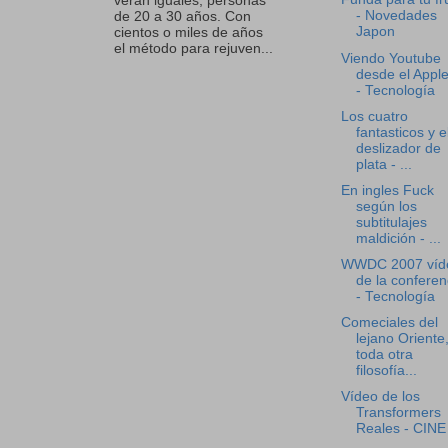
verán iguales, personas
- Novedades
de 20 a 30 años. Con
Japon
cientos o miles de años
el método para rejuven...
Viendo Youtube
desde el Appl
- Tecnología
Los cuatro
fantasticos y e
deslizador de
plata - ...
En ingles Fuck
según los
subtitulajes
maldición - ...
WWDC 2007 víd
de la conferen
- Tecnología
Comeciales del
lejano Oriente
toda otra
filosofía...
Vídeo de los
Transformers
Reales - CINE