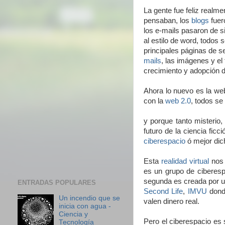
La gente fue feliz realme
pensaban, los
blogs
fuer
los e-mails pasaron de 
al estilo de word, todos 
principales páginas de se
mails
, las imágenes y el
crecimiento y adopción 
Ahora lo nuevo es la we
con la
web 2.0
, todos se
y porque tanto misterio,
futuro de la ciencia ficc
ciberespacio
ó mejor di
Esta
realidad virtual
nos 
es un grupo de ciberesp
segunda es creada por u
ENTRADAS POPULARES
Second Life
,
IMVU
donde
Un incendio que se
valen dinero real.
inicia con agua -
Ciencia y
Pero el ciberespacio es 
Tecnología