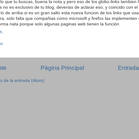
e lo que tu buscas, buena la nota y pero eso de los globo-links tambien 
gs no es exclusivo de tu blog, deverias de aclarar eso, y coincido con el
o de arriba si es un gran salto esta nueva funcion de los links que u
ra, solo falta que compañias como microsoft y firefox las implementen
rma nata porque solo algunas paginas web tienen la función
m.
io
nte
Página Principal
Entrada
s de la entrada (Atom)