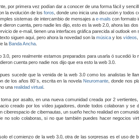
nte, por primera vez podían dar a conocer de una forma fácil y sencill
on la evolución de los
foros
, donde uno inicia una discusión y todos 
simples sistemas de intercambio de mensajes a
e-mails
con formato i
se dieron cuenta, pero nadie les dijo, esto es la web 2.0, ahora las dos
rvicio de e-mail, tienen una interfaces gráfica parecida al outlook en
 texto siguen aquí, pero ahora la novedad son la
música
y los
vídeos
,
de la
Banda Ancha
.
b 3.0, pero realmente estamos preparados para usarla ó sucedió lo
 dieron cuenta pero nadie nos dijo que era esto la web 3.0.
 pues sucede que la venida de la web 3.0 como los analistas le lla
ión de los años 80´s, escrita en la novela
Neuromante
, donde nos pl
cho una
realidad virtual
.
toma por asalto, en una nueva comunidad creada por 2 vertientes, 
acio creado por los vídeo jugadores, donde todos colaboran y se di
n ciberespacio de cibernautas, un sueño hecho realidad en comuni
 no solo colaboras, si no que también puedes hacer negocios virt
solo el comienzo de la web 3.0, otra de las sorpresas es el uso de