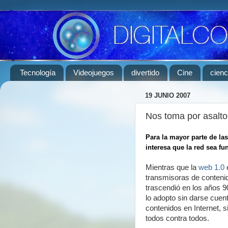
Tecnología
Videojuegos
divertido
Cine
cienc
19 JUNIO 2007
Nos toma por asalto 
Para la mayor parte de la
interesa que la red sea fu
Mientras que la
web 1.0
e
transmisoras de contenido
trascendió en los años 9
lo adopto sin darse cuen
contenidos en Internet, 
todos contra todos.