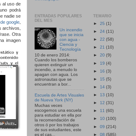
 al uso de
 uno podrá
ue nadie se
ENTRADAS POPULARES
TEMARIO
DEL MES
 de google
,
►
25
(1)
 archivos,
Un incendio
►
24
(11)
frase. Otra
que se inicia
►
22
(58)
con agua -
una imagen
Ciencia y
►
21
(10)
Tecnología
10 de enero 2014:
►
20
(9)
Cuando los bomberos
►
19
(4)
quieren extinguir un
incendio, a menudo lo
►
16
(3)
apagan con agua. Los
►
15
(5)
astronautas que se
encuentran a bor...
►
14
(3)
►
13
(10)
Escuela de Artes Visuales
de Nueva York (NY)
►
12
(31)
Muchas veces
escogemos una escuela
►
11
(60)
para estudiar en ella por
►
10
(100)
la recomendación de
otros ó por los trabajos
►
09
(214)
de sus estudiantes, este
►
08
(585)
es el cas...