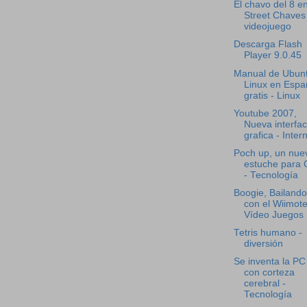
El chavo del 8 e
Street Chaves
videojuego
Descarga Flash
Player 9.0.45
Manual de Ubun
Linux en Espa
gratis - Linux
Youtube 2007,
Nueva interfa
grafica - Inter
Poch up, un nue
estuche para
- Tecnología
Boogie, Bailando
con el Wiimote
Vídeo Juegos
Tetris humano -
diversión
Se inventa la PC
con corteza
cerebral -
Tecnología