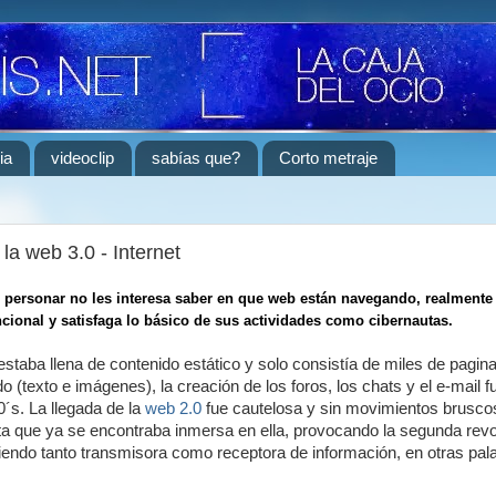
ia
videoclip
sabías que?
Corto metraje
la web 3.0 - Internet
s personar no les interesa saber en que
web
están navegando, realmente 
ncional y satisfaga lo básico de sus actividades como cibernautas.
staba llena de contenido estático y solo consistía de miles de pagin
 (texto e imágenes), la creación de los foros, los chats y el e-mail f
0´s. La llegada de la
web 2.0
fue cautelosa y sin movimientos bruscos
ta que ya se encontraba inmersa en ella, provocando la segunda revo
siendo tanto transmisora como receptora de información, en otras pal