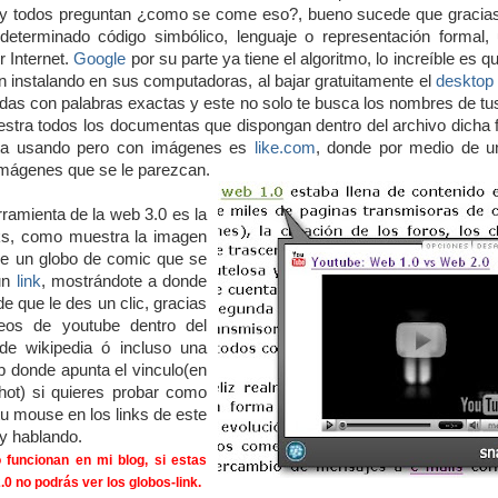
y todos preguntan ¿como se come eso?, bueno sucede que gracias
 determinado código simbólico, lenguaje o representación formal,
r Internet.
Google
por su parte ya tiene el algoritmo, lo increíble es q
n instalando en sus computadoras, al bajar gratuitamente el
desktop
as con palabras exactas y este no solo te busca los nombres de tus
estra todos los documentas que dispongan dentro del archivo dicha 
ta usando pero con imágenes es
like.com
, donde por medio de 
imágenes que se le parezcan.
rramienta de la web 3.0 es la
nks, como muestra la imagen
 de un globo de comic que se
un
link
, mostrándote a donde
de que le des un clic, gracias
eos de youtube dentro del
 de wikipedia ó incluso una
 donde apunta el vinculo(en
hot) si quieres probar como
tu mouse en los links de este
y hablando.
o funcionan en mi blog, si estas
.0 no podrás ver los globos-link.