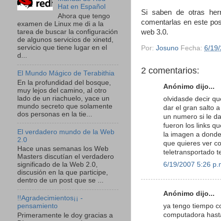
Hat en Español
Si saben de otras her
Ahora que tengo
comentarlas en este po
examen de Linux me di a la
web 3.0.
tarea de buscar la configuración
de algunos servicios de xinetd,
servicio que tiene lugar en el
Por:
Josuno
Fecha:
6/19
d...
2 comentarios:
El Mundo Mágico de Terabithia
En la profundidad del bosque,
Anónimo dijo...
muy lejos del camino, al otro
lado de un riachuelo, yace un
olvidasde decir qu
mundo secreto que solamente
dar el gran salto 
dos personas en la tie...
un numero si le da
fueron los links q
El verdadero mundo de la Web
la imagen a donde 
2.0
que quieres ver co
Hace unas semanas los Web
teletransportado 
Masters discutían el verdadero
6/19/2007 5:26 p.
significado de la Web 2.0,
discusión en la que participe,
dentro de un post que se ...
Anónimo dijo...
!!Agradecimientos¡¡ -
ya tengo tiempo co
pensamiento
computadora hasta
Primeramente le doy gracias a