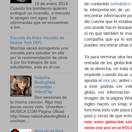
de contenido
semántico
10 de enero 2014:
Cuando los bomberos quieren
la interpretación de un
extinguir un incendio, a menudo
encontrar información po
lo apagan con agua. Los
dio cuenta que lo estaba
astronautas que se encuentran
uno puede hacer búsqued
a bor...
si no que también te mu
Escuela de Artes Visuales de
compañía que ya lo es
Nueva York (NY)
puedes encontrar otras 
Muchas veces escogemos una
escuela para estudiar en ella
Ya para terminar otra he
por la recomendación de otros
ó por los trabajos de sus
entrada de los globo-li
estudiantes, este es el cas...
de la derecha, se trata
expande cuando tocas 
Natasha
apunta el
vinculo
, antes 
Bedingfield,
a este podrás ver víd
Unwritten -
VideoClip
globo, ver información
Dos versiones de
imagen de la página Web
la misma canción. Algo muy
ingles haces un snap s
pocas veces visto. Unwritten -
funciona esto solo pasa 
MUSICA.COM Página Oficial:
post y veras de que esto
http://www.natashabedingfield.c
om/hom...
nota: estos globos-link sol
viento este post en un RSS 2
Manual de Red