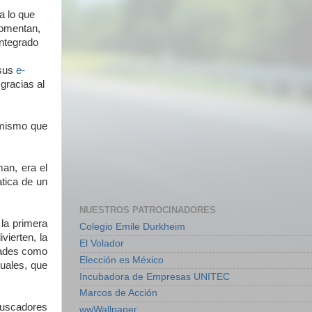
a lo que
comentan,
ntegrado
 sus
e-
 gracias al
 mismo que
man, era el
atica de un
NUESTROS PATROCINADORES
la primera
Colegio Emile Durkheim
vierten, la
El Volador
dades como
Elección es México
uales, que
Incubadora de Empresas UNITEC
Marcos de Acción
 buscadores
wwWallpaper