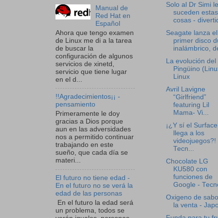
Solo al Dr Simi l
Manual de
suceden estas
Red Hat en
cosas - diverti
Español
Ahora que tengo examen
Seagate lanza el
de Linux me di a la tarea
primer disco d
de buscar la
inalámbrico, de
configuración de algunos
La evolución del
servicios de xinetd,
Pingüino (Linu
servicio que tiene lugar
Linux
en el d...
Avril Lavigne
!!Agradecimientos¡¡ -
“Girlfriend”
pensamiento
featuring Lil
Mama- Vi...
Primeramente le doy
gracias a Dios porque
¡¿Y sí el Surface
aun en las adversidades
llega a los
nos a permitido continuar
videojuegos?! 
trabajando en este
Tecn...
sueño, que cada día se
materi...
Chocolate LG
KU580 con
funciones de
El futuro no tiene edad -
Google - Tecno
En el futuro no se verá la
edad de las personas
Oxigeno de sabo
En el futuro la edad será
la venta - Jap
un problema, todos se
Funda para tu fr