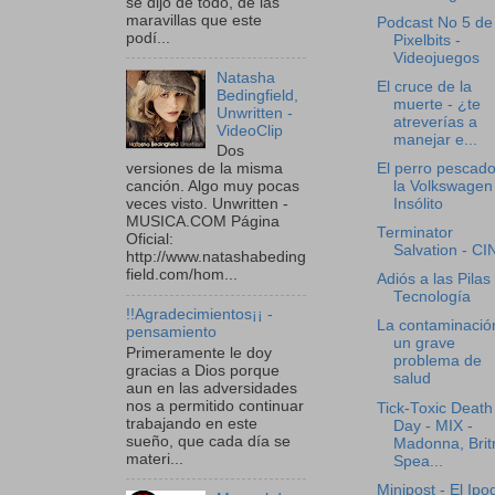
se dijo de todo, de las
maravillas que este
Podcast No 5 de
podí...
Pixelbits -
Videojuegos
Natasha
El cruce de la
Bedingfield,
muerte - ¿te
Unwritten -
atreverías a
VideoClip
manejar e...
Dos
El perro pescad
versiones de la misma
la Volkswagen
canción. Algo muy pocas
Insólito
veces visto. Unwritten -
MUSICA.COM Página
Terminator
Oficial:
Salvation - CI
http://www.natashabeding
field.com/hom...
Adiós a las Pilas 
Tecnología
!!Agradecimientos¡¡ -
La contaminació
pensamiento
un grave
Primeramente le doy
problema de
gracias a Dios porque
salud
aun en las adversidades
nos a permitido continuar
Tick-Toxic Death
trabajando en este
Day - MIX -
sueño, que cada día se
Madonna, Brit
materi...
Spea...
Minipost - El Ipo