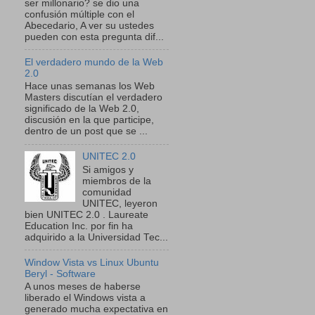
ser millonario? se dio una
confusión múltiple con el
Abecedario, A ver su ustedes
pueden con esta pregunta dif...
El verdadero mundo de la Web
2.0
Hace unas semanas los Web
Masters discutían el verdadero
significado de la Web 2.0,
discusión en la que participe,
dentro de un post que se ...
UNITEC 2.0
Si amigos y
miembros de la
comunidad
UNITEC, leyeron
bien UNITEC 2.0 . Laureate
Education Inc. por fin ha
adquirido a la Universidad Tec...
Window Vista vs Linux Ubuntu
Beryl - Software
A unos meses de haberse
liberado el Windows vista a
generado mucha expectativa en