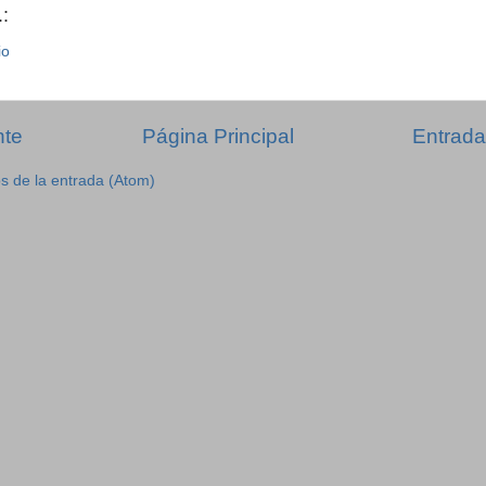
:
io
nte
Página Principal
Entrada
s de la entrada (Atom)