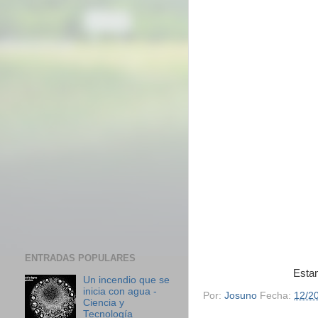
ENTRADAS POPULARES
Esta
Un incendio que se
inicia con agua -
Por:
Josuno
Fecha:
12/2
Ciencia y
Tecnología