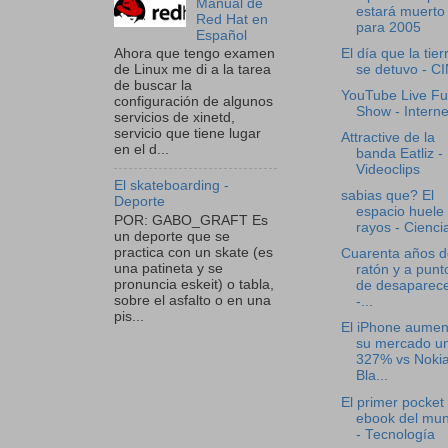
Manual de
estará muerto
Red Hat en
para 2005
Español
El día que la tier
Ahora que tengo examen
se detuvo - C
de Linux me di a la tarea
de buscar la
YouTube Live Ful
configuración de algunos
Show - Interne
servicios de xinetd,
servicio que tiene lugar
Attractive de la
en el d...
banda Eatliz -
Videoclips
El skateboarding -
sabias que? El
Deporte
espacio huele
POR: GABO_GRAFT Es
rayos - Cienci
un deporte que se
practica con un skate (es
Cuarenta años d
una patineta y se
ratón y a punt
pronuncia eskeit) o tabla,
de desaparec
sobre el asfalto o en una
-...
pis...
El iPhone aumen
su mercado u
327% vs Nokia
Bla...
El primer pocket
ebook del mu
- Tecnología