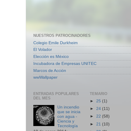
NUESTROS PATROCINADORES
Colegio Emile Durkheim
El Volador
Elección es México
Incubadora de Empresas UNITEC
Marcos de Acción
wwWallpaper
ENTRADAS POPULARES
TEMARIO
DEL MES
►
25
(1)
Un incendio
►
24
(11)
que se inicia
►
22
(58)
con agua -
Ciencia y
►
21
(10)
Tecnología