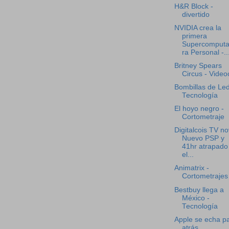
H&R Block -
divertido
NVIDIA crea la
primera
Supercomput
ra Personal -..
Britney Spears
Circus - Videoc
Bombillas de Led
Tecnología
El hoyo negro -
Cortometraje
Digitalcois TV no
Nuevo PSP y
41hr atrapado
el...
Animatrix -
Cortometrajes
Bestbuy llega a
México -
Tecnología
Apple se echa p
atrás