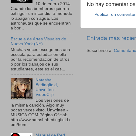
No hay comentarios.
10 de enero 2014:
Cuando los bomberos quieren
extinguir un incendio, a menudo
Publicar un comentar
lo apagan con agua. Los
astronautas que se encuentran
a bor...
Entrada más recie
Escuela de Artes Visuales de
Nueva York (NY)
Muchas veces escogemos una
Suscribirse a:
Comentario
escuela para estudiar en ella
por la recomendación de otros
ó por los trabajos de sus
estudiantes, este es el cas...
Natasha
Bedingfield,
Unwritten -
VideoClip
Dos versiones de
la misma canción. Algo muy
pocas veces visto. Unwritten -
MUSICA.COM Página Oficial:
http://www.natashabedingfield.c
om/hom...
Manual de Red