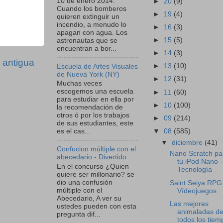
10 de enero 2014:
►
20
(9)
Cuando los bomberos
►
19
(4)
quieren extinguir un
incendio, a menudo lo
►
16
(3)
apagan con agua. Los
►
15
(5)
astronautas que se
encuentran a bor...
►
14
(3)
 antigua
►
13
(10)
Escuela de Artes Visuales
de Nueva York (NY)
►
12
(31)
Muchas veces
escogemos una escuela
►
11
(60)
para estudiar en ella por
►
10
(100)
la recomendación de
otros ó por los trabajos
►
09
(214)
de sus estudiantes, este
▼
08
(585)
es el cas...
▼
diciembre
(41)
Confucion múltiple con el
Nano Scratch pa
abecedario - Divertido
tu iPod Nano -
En el concurso ¿Quien
Tecnología
quiere ser millonario? se
dio una confusión
Saint Seiya RPG
múltiple con el
Vídeojuegos
Abecedario, A ver su
Las mejores
ustedes pueden con esta
animaladas d
pregunta dif...
todos los tiem