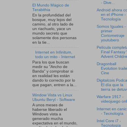
- Dive...
El Mundo Mágico de
Terabithia
Android ahora co
en el iPhone -
En la profundidad del
Tecnología
bosque, muy lejos del
camino, al otro lado de
Somos Iguales - 
un riachuelo, yace un
primer
mundo secreto que
Cortometraje
solamente dos personas
youtubero
en la tie...
Película complet
Final Fantasy 
Internet en Infinitum,
Advent Childre
todo un mito - Internet
Para los que buscan
Dragonball
medir su "Ancho de
Evolution traile
Banda" y comprobar si
Cine
en realidad les están
dando lo correcto por lo
Digitalcois Podca
que pagan, entren a la...
El día que la
tierra se detuv
Window Vista vs Linux
Warfare 1917 -
Ubuntu Beryl - Software
videojuego onl
A unos meses de
Internet en cani
haberse liberado el
- Tecnología
Windows vista a
generado mucha
Intel Core i7 -
expectativa en el mundo,
Tecnología