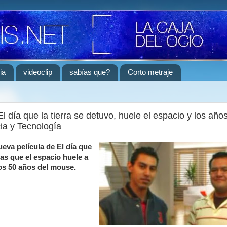
ia
videoclip
sabías que?
Corto metraje
El día que la tierra se detuvo, huele el espacio y los año
ia y Tecnología
eva película de El día que
ias que el espacio huele a
los 50 años del mouse.