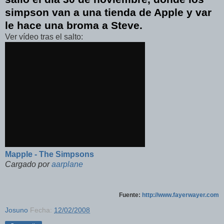
simpson van a una tienda de Apple y var
le hace una broma a Steve.
Ver vídeo tras el salto:
Mapple - The Simpsons
Cargado por
aarplane
Fuente:
http://www.fayerwayer.com
Josuno
Fecha:
12/02/2008