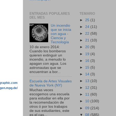
ENTRADAS POPULARES
TEMARIO
DEL MES
►
25
(1)
Un incendio
►
24
(11)
que se inicia
►
22
(58)
con agua -
Ciencia y
►
21
(10)
Tecnología
10 de enero 2014:
►
20
(9)
Cuando los bomberos
►
19
(4)
quieren extinguir un
incendio, a menudo lo
►
16
(3)
apagan con agua. Los
►
15
(5)
astronautas que se
encuentran a bor...
►
14
(3)
►
13
(10)
Escuela de Artes Visuales
ographic.com
de Nueva York (NY)
►
12
(31)
ngen.mpg.de/
Muchas veces
escogemos una escuela
►
11
(60)
para estudiar en ella por
►
10
(100)
la recomendación de
otros ó por los trabajos
►
09
(214)
de sus estudiantes, este
▼
08
(585)
es el cas...