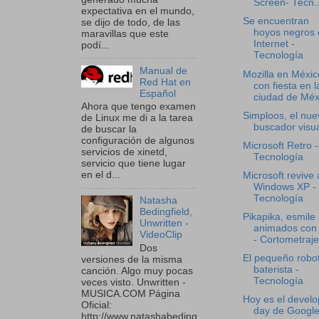
Screen- Tecn..
expectativa en el mundo,
Se encuentran
se dijo de todo, de las
hoyos negros 
maravillas que este
Internet -
podí...
Tecnología
Manual de
Mozilla en Méxic
Red Hat en
con fiesta en l
Español
ciudad de Méx.
Ahora que tengo examen
Simploos, el nue
de Linux me di a la tarea
buscador visu
de buscar la
configuración de algunos
Microsoft Retro -
servicios de xinetd,
Tecnología
servicio que tiene lugar
en el d...
Microsoft revive 
Windows XP -
Tecnología
Natasha
Bedingfield,
Pikapika, esmile
Unwritten -
animados con 
VideoClip
- Cortometraje
Dos
El pequeño robo
versiones de la misma
baterista -
canción. Algo muy pocas
Tecnología
veces visto. Unwritten -
MUSICA.COM Página
Hoy es el develo
Oficial:
day de Googl
http://www.natashabeding