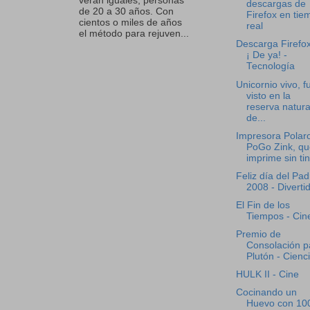
verán iguales, personas
descargas de
de 20 a 30 años. Con
Firefox en tie
cientos o miles de años
real
el método para rejuven...
Descarga Firefo
¡ De ya! -
Tecnología
Unicornio vivo, f
visto en la
reserva natura
de...
Impresora Polar
PoGo Zink, qu
imprime sin tint
Feliz día del Pad
2008 - Diverti
El Fin de los
Tiempos - Cin
Premio de
Consolación p
Plutón - Cienc
HULK II - Cine
Cocinando un
Huevo con 10