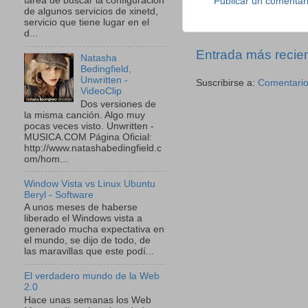
tarea de buscar la configuración
Publicar un comentar
de algunos servicios de xinetd,
servicio que tiene lugar en el
d...
Entrada más recie
Natasha
Bedingfield,
Unwritten -
Suscribirse a:
Comentario
VideoClip
Dos versiones de
la misma canción. Algo muy
pocas veces visto. Unwritten -
MUSICA.COM Página Oficial:
http://www.natashabedingfield.c
om/hom...
Window Vista vs Linux Ubuntu
Beryl - Software
A unos meses de haberse
liberado el Windows vista a
generado mucha expectativa en
el mundo, se dijo de todo, de
las maravillas que este podí...
El verdadero mundo de la Web
2.0
Hace unas semanas los Web