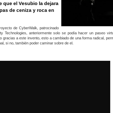
 que el Vesubio la dejara
pas de ceniza y roca en
proyecto de
CyberWalk, patrocinado
ety Technologies, anteriormente solo se podía hacer un paseo virt
o gracias a este invento, esto a cambiado de una forma radical, per
ual, si no, también poder caminar sobre de el.