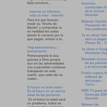
field.com/hom...
Anuncios
comerciales f
de lo normal -
Internet en Infinitum,
Divertido
todo un mito - Internet
Para los que buscan
Baterias Oxyride
medir su "Ancho de
Panasonic de 
Banda" y comprobar si
mas poderosas
en realidad les están
dando lo correcto por lo
Ya es oficial Telc
que pagan, entren a la...
abre su pagin
iPhone 3G - Te
!!Agradecimientos¡¡ -
Ya viene el Goog
pensamiento
Developer Da
Primeramente le doy
Revelado el truc
gracias a Dios porque
de las palomit
aun en las adversidades
y el microond
nos a permitido continuar
trabajando en este
Firefox supera lo
sueño, que cada día se
millones de
materi...
descargas -
Tecno...
El futuro no tiene edad -
RRR TV party en
En el futuro no se verá la
Eurocopa 2008
edad de las personas
Divertido
En el futuro la edad será
un problema, todos se
Número de