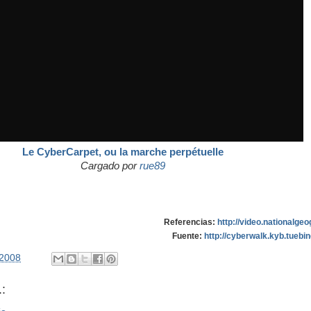
Le CyberCarpet, ou la marche perpétuelle
Cargado por
rue89
Referencias:
http://video.nationalge
Fuente:
http://cyberwalk.kyb.tuebi
/2008
: