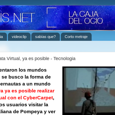
ia
videoclip
sabías que?
Corto metraje
a Virtual, ya es posible - Tecnologia
entaron los mundos
e se busco la forma de
ibernautas a un mundo
a ya es posible realizar
ual con el CyberCarpet
,
s usuarios visitar la
aliana de Pompeya y ver