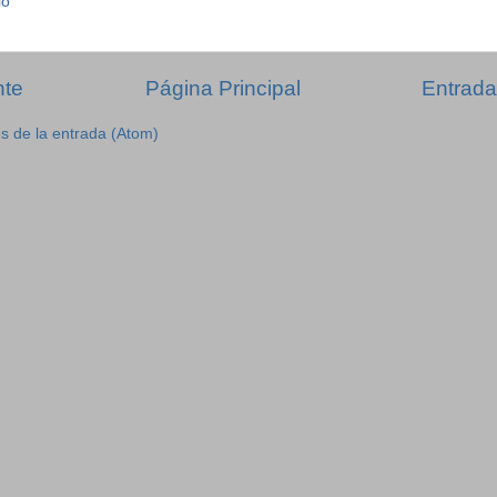
io
nte
Página Principal
Entrada
s de la entrada (Atom)