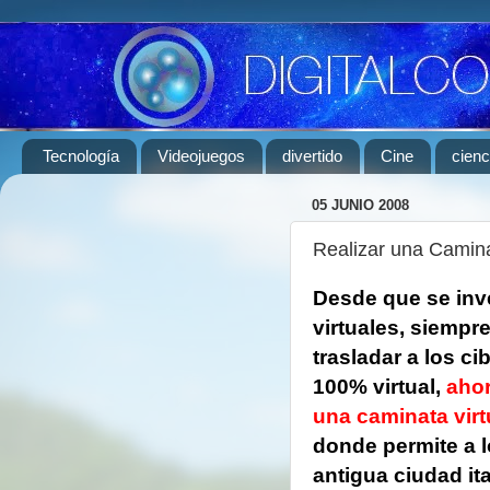
Tecnología
Videojuegos
divertido
Cine
cienc
05 JUNIO 2008
Realizar una Caminat
Desde que se inv
virtuales, siempr
trasladar a los c
100% virtual,
ahor
una caminata virt
donde permite a lo
antigua ciudad it