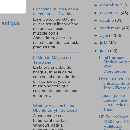
►
diciembre
(41)
Confucion múltiple con el
►
noviembre
(48)
abecedario - Divertido
En el concurso ¿Quien
►
octubre
(33)
 antigua
quiere ser millonario? se
►
septiembre
(43)
dio una confusión
múltiple con el
►
agosto
(53)
Abecedario, A ver su
ustedes pueden con esta
►
julio
(48)
pregunta dif...
▼
junio
(43)
Final Fantasy
El Mundo Mágico de
Dissidia para e
Terabithia
PSP -
En la profundidad del
Videojuegos
bosque, muy lejos del
camino, al otro lado de
Descubriendo la
un riachuelo, yace un
entrañas de u
mundo secreto que
iPod - Tecnolo
solamente dos personas
en la tie...
Trucos que se
pueden hacer
con tu celular 
Window Vista vs Linux
Tecnol...
Ubuntu Beryl - Software
A unos meses de
HP TouchSmart
haberse liberado el
IQ500 una PC
Windows vista a
Multitouch
generado mucha