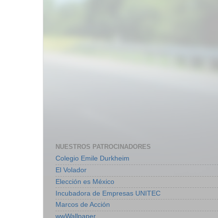
NUESTROS PATROCINADORES
Colegio Emile Durkheim
El Volador
Elección es México
Incubadora de Empresas UNITEC
Marcos de Acción
wwWallpaper