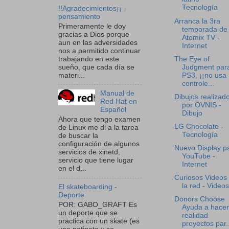
Tecnología
!!Agradecimientos¡¡ -
pensamiento
Arranca la 3ra
Primeramente le doy
temporada de
gracias a Dios porque
Atomix TV -
aun en las adversidades
Internet
nos a permitido continuar
trabajando en este
The Eye of
sueño, que cada día se
Judgment para
materi...
PS3, ¡¡no usa
controle...
Manual de
Dibujos realizad
Red Hat en
por OVNIS -
Español
Dibujo
Ahora que tengo examen
LG Chocolate -
de Linux me di a la tarea
Tecnología
de buscar la
configuración de algunos
Nuevo Display p
servicios de xinetd,
YouTube -
servicio que tiene lugar
Internet
en el d...
Curiosos Videos
la red - Videos
El skateboarding -
Deporte
Donors Choose
POR: GABO_GRAFT Es
Ayuda a hacer
un deporte que se
realidad
practica con un skate (es
proyectos par..