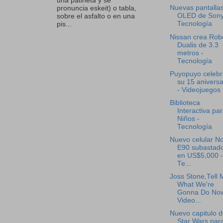
una patineta y se
Nuevas pantalla
pronuncia eskeit) o tabla,
OLED de Sony
sobre el asfalto o en una
Tecnología
pis...
Nissan crea Rob
Dualis de 3.3
metros -
Tecnología
Puyopuyo celebr
su 15 aniversa
- Videojuegos
Biblioteca
Interactiva pa
Niños -
Tecnología
Nuevo celular No
E90 subastad
en US$5,000 -
Te...
Joss Stone,Tell 
What We're
Gonna Do Now
Video...
Nuevo capitulo 
Star Wars para