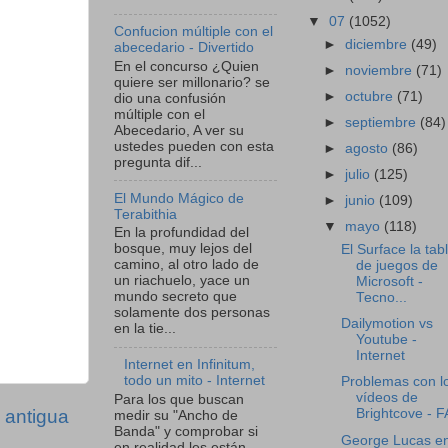
▼
07
(1052)
Confucion múltiple con el
►
diciembre
(49)
abecedario - Divertido
En el concurso ¿Quien
►
noviembre
(71)
quiere ser millonario? se
►
octubre
(71)
dio una confusión
múltiple con el
►
septiembre
(84)
Abecedario, A ver su
ustedes pueden con esta
►
agosto
(86)
pregunta dif...
►
julio
(125)
El Mundo Mágico de
►
junio
(109)
Terabithia
▼
mayo
(118)
En la profundidad del
bosque, muy lejos del
El Surface la tab
camino, al otro lado de
de juegos de
un riachuelo, yace un
Microsoft -
mundo secreto que
Tecno...
solamente dos personas
Dailymotion vs
en la tie...
Youtube -
Internet
Internet en Infinitum,
todo un mito - Internet
Problemas con l
vídeos de
Para los que buscan
 antigua
Brightcove - 
medir su "Ancho de
Banda" y comprobar si
George Lucas e
en realidad les están