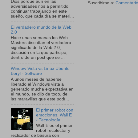
Dios porque aun en las
Suscribirse a:
Comentario
adversidades nos a permitido
continuar trabajando en este
sueño, que cada día se materi...
El verdadero mundo de la Web
2.0
Hace unas semanas los Web
Masters discutían el verdadero
significado de la Web 2.0,
discusión en la que participe,
dentro de un post que se ...
Window Vista vs Linux Ubuntu
Beryl - Software
A unos meses de haberse
liberado el Windows vista a
generado mucha expectativa en
el mundo, se dijo de todo, de
las maravillas que este podí...
El primer robot con
emociones, Wall E
- Tecnología
Wall-E es el primer
robot recolector y
reclicador de basura con