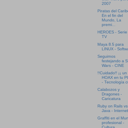
2007
Piratas del Carib
En el fin del
Mundo, La
premi...
HEROES - Serie
TV
Maya 8.5 para
LINUX - Softw
Seguimos
festejando a S
Wars - CINE
!!Cuidado!! ¡¡ un
HOAX en tu PC
- Tecnología cu
Calabozos y
Dragones -
Caricatura
Ruby on Rails vs
Java - Internet
Graffiti en el Mu
profesional -
Cultura