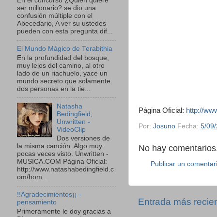
En el concurso ¿Quien quiere
ser millonario? se dio una
confusión múltiple con el
Abecedario, A ver su ustedes
pueden con esta pregunta dif...
El Mundo Mágico de Terabithia
En la profundidad del bosque,
muy lejos del camino, al otro
lado de un riachuelo, yace un
mundo secreto que solamente
dos personas en la tie...
Natasha
Página Oficial:
http://ww
Bedingfield,
Unwritten -
Por:
Josuno
Fecha:
5/09
VideoClip
Dos versiones de
la misma canción. Algo muy
No hay comentarios.
pocas veces visto. Unwritten -
MUSICA.COM Página Oficial:
Publicar un comentar
http://www.natashabedingfield.c
om/hom...
!!Agradecimientos¡¡ -
Entrada más recie
pensamiento
Primeramente le doy gracias a