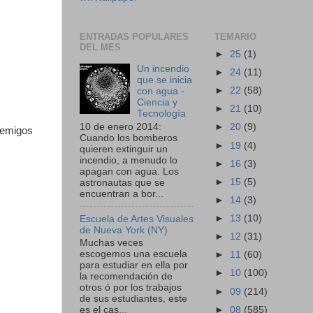
ENTRADAS POPULARES
TEMARIO
DEL MES
►
25
(1)
Un incendio
►
24
(11)
que se inicia
►
22
(58)
con agua -
Ciencia y
►
21
(10)
Tecnología
10 de enero 2014:
►
20
(9)
enemigos
Cuando los bomberos
►
19
(4)
quieren extinguir un
incendio, a menudo lo
►
16
(3)
apagan con agua. Los
►
15
(5)
astronautas que se
encuentran a bor...
►
14
(3)
►
13
(10)
Escuela de Artes Visuales
de Nueva York (NY)
►
12
(31)
Muchas veces
escogemos una escuela
►
11
(60)
para estudiar en ella por
►
10
(100)
la recomendación de
otros ó por los trabajos
►
09
(214)
de sus estudiantes, este
►
08
(585)
es el cas...