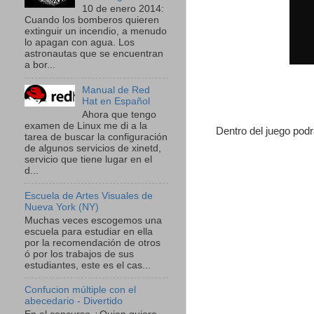
10 de enero 2014:
Cuando los bomberos quieren
extinguir un incendio, a menudo
lo apagan con agua. Los
astronautas que se encuentran
a bor...
Manual de Red
Hat en Español
Ahora que tengo
examen de Linux me di a la
Dentro del juego podr
tarea de buscar la configuración
de algunos servicios de xinetd,
servicio que tiene lugar en el
d...
Escuela de Artes Visuales de
Nueva York (NY)
Muchas veces escogemos una
escuela para estudiar en ella
por la recomendación de otros
ó por los trabajos de sus
estudiantes, este es el cas...
Confucion múltiple con el
abecedario - Divertido