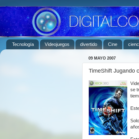
Tecnología
Videojuegos
divertido
Cine
cienc
09 MAYO 2007
TimeShift Jugando c
Vide
se t
tie
Este
Solo
años