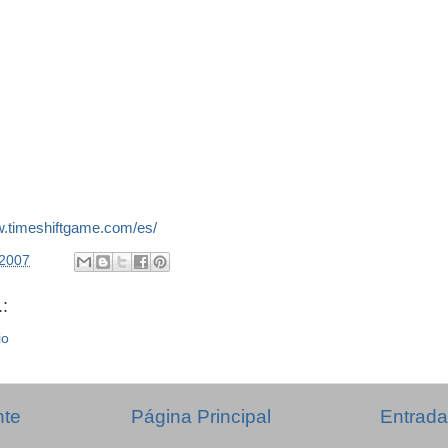
w.timeshiftgame.com/es/
/2007
:
io
nte
Página Principal
Entrada