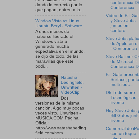
conferencia D5
dando lo correcto por lo
Conferencia
que pagan, entren a la...
Vídeo de Bill Ga
y Steve Jobs
Window Vista vs Linux
juntos en
Ubuntu Beryl - Software
confere...
A unos meses de
haberse liberado el
Steve Jobs plati
Windows vista a
de Apple en el
generado mucha
- Conferencia
expectativa en el mundo,
se dijo de todo, de las
Steve Ballmer 
maravillas que este
de Microsoft -
podí...
Conferencia D
Bill Gate present
Natasha
Surface, panta
Bedingfield,
multi-touc...
Unwritten -
VideoClip
D5 Todo sobre
Tecnológicas -
Dos
Evento
versiones de la misma
canción. Algo muy pocas
Hoy Steve Jobs 
veces visto. Unwritten -
Bill Gates junt
MUSICA.COM Página
Evento
Oficial:
http://www.natashabeding
Comercial de iP
field.com/hom...
con un toque
latino -