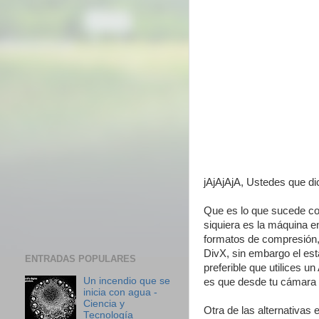
jAjAjAjA, Ustedes que d
Que es lo que sucede con
siquiera es la máquina e
formatos de compresión, 
DivX, sin embargo el está
ENTRADAS POPULARES
preferible que utilices un
Un incendio que se
es que desde tu cámara b
inicia con agua -
Ciencia y
Otra de las alternativas
Tecnología