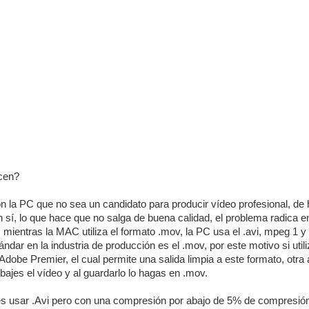
icen?
 la PC que no sea un candidato para producir vídeo profesional, de 
n sí, lo que hace que no salga de buena calidad, el problema radica e
mientras la MAC utiliza el formato .mov, la PC usa el .avi, mpeg 1 y 
ndar en la industria de producción es el .mov, por este motivo si uti
 Adobe Premier, el cual permite una salida limpia a este formato, otra a
ajes el vídeo y al guardarlo lo hagas en .mov.
 es usar .Avi pero con una compresión por abajo de 5% de compresió