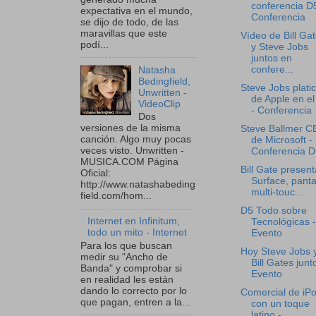
conferencia D5
expectativa en el mundo,
Conferencia
se dijo de todo, de las
maravillas que este
Vídeo de Bill Ga
podí...
y Steve Jobs
juntos en
confere...
Natasha
Bedingfield,
Steve Jobs plati
Unwritten -
de Apple en el
VideoClip
- Conferencia
Dos
versiones de la misma
Steve Ballmer 
canción. Algo muy pocas
de Microsoft -
veces visto. Unwritten -
Conferencia D
MUSICA.COM Página
Bill Gate present
Oficial:
Surface, panta
http://www.natashabeding
multi-touc...
field.com/hom...
D5 Todo sobre
Internet en Infinitum,
Tecnológicas -
todo un mito - Internet
Evento
Para los que buscan
Hoy Steve Jobs 
medir su "Ancho de
Bill Gates junt
Banda" y comprobar si
Evento
en realidad les están
dando lo correcto por lo
Comercial de iP
que pagan, entren a la...
con un toque
latino -