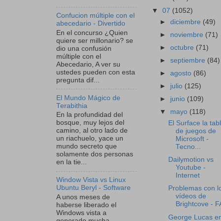
▼
07
(1052)
Confucion múltiple con el
►
diciembre
(49)
abecedario - Divertido
En el concurso ¿Quien
►
noviembre
(71)
quiere ser millonario? se
►
octubre
(71)
dio una confusión
múltiple con el
►
septiembre
(84)
Abecedario, A ver su
ustedes pueden con esta
►
agosto
(86)
pregunta dif...
►
julio
(125)
El Mundo Mágico de
►
junio
(109)
Terabithia
▼
mayo
(118)
En la profundidad del
bosque, muy lejos del
El Surface la tab
camino, al otro lado de
de juegos de
un riachuelo, yace un
Microsoft -
mundo secreto que
Tecno...
solamente dos personas
Dailymotion vs
en la tie...
Youtube -
Internet
Window Vista vs Linux
Ubuntu Beryl - Software
Problemas con l
vídeos de
A unos meses de
Brightcove - 
haberse liberado el
Windows vista a
George Lucas e
generado mucha