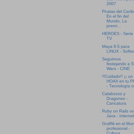
2007
Piratas del Carib
En el fin del
Mundo, La
premi...
HEROES - Serie
TV
Maya 8.5 para
LINUX - Softw
Seguimos
festejando a S
Wars - CINE
!!Cuidado!! ¡¡ un
HOAX en tu PC
- Tecnología cu
Calabozos y
Dragones -
Caricatura
Ruby on Rails vs
Java - Internet
Graffiti en el Mu
profesional -
Cultura