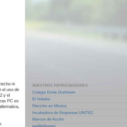
hecho ni
NUESTROS PATROCINADORES
n el uso de
Colegio Emile Durkheim
2 y el
El Volador
lizas PC es
Elección es México
lternativa,
Incubadora de Empresas UNITEC
Marcos de Acción
n.
wwWallpaper