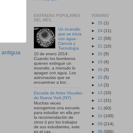
ENTRADAS POPULARES
TEMARIO
DEL MES
►
25
(1)
Un incendio
►
24
(11)
que se inicia
►
22
(58)
con agua -
Ciencia y
►
21
(10)
Tecnología
 antigua
10 de enero 2014:
►
20
(9)
Cuando los bomberos
►
19
(4)
quieren extinguir un
incendio, a menudo lo
►
16
(3)
apagan con agua. Los
►
15
(5)
astronautas que se
encuentran a bor...
►
14
(3)
►
13
(10)
Escuela de Artes Visuales
de Nueva York (NY)
►
12
(31)
Muchas veces
escogemos una escuela
►
11
(60)
para estudiar en ella por
►
10
(100)
la recomendación de
otros ó por los trabajos
►
09
(214)
de sus estudiantes, este
►
08
(585)
es el cas...