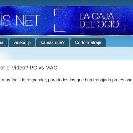
ia
videoclip
sabías que?
Corto metraje
or el vídeo? PC vs MAC
 muy facil de responder, para todos los que han trabajado profesion