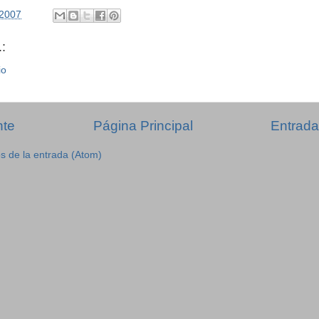
/2007
:
io
nte
Página Principal
Entrada
s de la entrada (Atom)