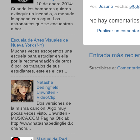
10 de enero 2014:
Por:
Josuno
Fecha:
5/03
Cuando los bomberos quieren
extinguir un incendio, a menudo
lo apagan con agua. Los
No hay comentarios.
astronautas que se encuentran
a bor...
Publicar un comentar
Escuela de Artes Visuales de
Nueva York (NY)
Muchas veces escogemos una
Entrada más recie
escuela para estudiar en ella
por la recomendación de otros
ó por los trabajos de sus
Suscribirse a:
Comentario
estudiantes, este es el cas...
Natasha
Bedingfield,
Unwritten -
VideoClip
Dos versiones de
la misma canción. Algo muy
pocas veces visto. Unwritten -
MUSICA.COM Página Oficial:
http://www.natashabedingfield.c
om/hom...
Manual de Red