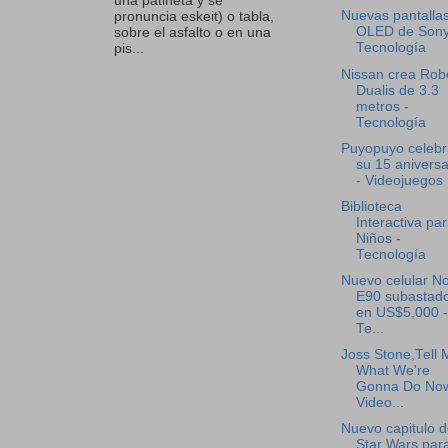
una patineta y se
Nuevas pantalla
pronuncia eskeit) o tabla,
OLED de Sony
sobre el asfalto o en una
Tecnología
pis...
Nissan crea Rob
Dualis de 3.3
metros -
Tecnología
Puyopuyo celebr
su 15 aniversa
- Videojuegos
Biblioteca
Interactiva pa
Niños -
Tecnología
Nuevo celular No
E90 subastad
en US$5,000 -
Te...
Joss Stone,Tell 
What We're
Gonna Do Now
Video...
Nuevo capitulo 
Star Wars para