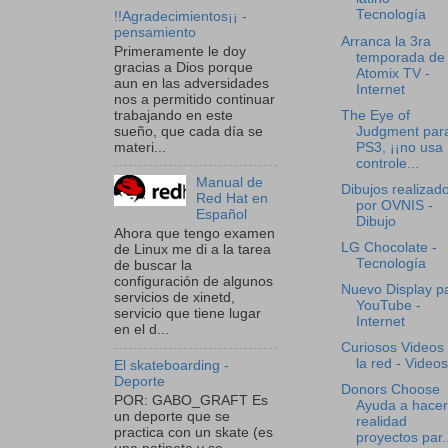
Tecnología
!!Agradecimientos¡¡ -
pensamiento
Arranca la 3ra
Primeramente le doy
temporada de
gracias a Dios porque
Atomix TV -
aun en las adversidades
Internet
nos a permitido continuar
trabajando en este
The Eye of
sueño, que cada día se
Judgment para
materi...
PS3, ¡¡no usa
controle...
Manual de
Dibujos realizad
Red Hat en
por OVNIS -
Español
Dibujo
Ahora que tengo examen
LG Chocolate -
de Linux me di a la tarea
Tecnología
de buscar la
configuración de algunos
Nuevo Display p
servicios de xinetd,
YouTube -
servicio que tiene lugar
Internet
en el d...
Curiosos Videos
la red - Videos
El skateboarding -
Deporte
Donors Choose
POR: GABO_GRAFT Es
Ayuda a hacer
un deporte que se
realidad
practica con un skate (es
proyectos par..