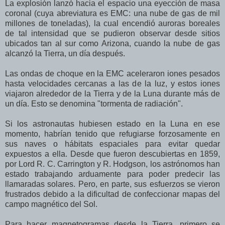
La explosión lanzó hacia el espacio una eyección de masa
coronal (cuya abreviatura es EMC: una nube de gas de mil
millones de toneladas), la cual encendió auroras boreales
de tal intensidad que se pudieron observar desde sitios
ubicados tan al sur como Arizona, cuando la nube de gas
alcanzó la Tierra, un día después.
Las ondas de choque en la EMC aceleraron iones pesados
hasta velocidades cercanas a las de la luz, y estos iones
viajaron alrededor de la Tierra y de la Luna durante más de
un día. Esto se denomina "tormenta de radiación".
Si los astronautas hubiesen estado en la Luna en ese
momento, habrían tenido que refugiarse forzosamente en
sus naves o hábitats espaciales para evitar quedar
expuestos a ella. Desde que fueron descubiertas en 1859,
por Lord R. C. Carrington y R. Hodgson, los astrónomos han
estado trabajando arduamente para poder predecir las
llamaradas solares. Pero, en parte, sus esfuerzos se vieron
frustrados debido a la dificultad de confeccionar mapas del
campo magnético del Sol.
Para hacer magnetogramas desde la Tierra, primero se