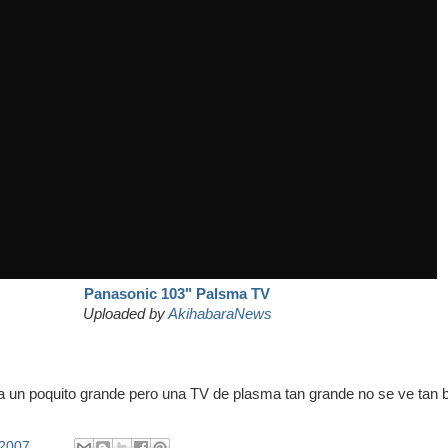
Panasonic 103" Palsma TV
Uploaded by
AkihabaraNews
ta un poquito grande pero una TV de plasma tan grande no se ve tan 
/2007