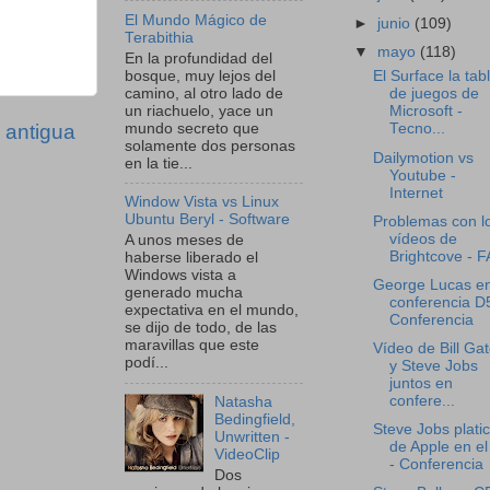
El Mundo Mágico de
►
junio
(109)
Terabithia
▼
mayo
(118)
En la profundidad del
bosque, muy lejos del
El Surface la tab
camino, al otro lado de
de juegos de
un riachuelo, yace un
Microsoft -
mundo secreto que
 antigua
Tecno...
solamente dos personas
Dailymotion vs
en la tie...
Youtube -
Internet
Window Vista vs Linux
Ubuntu Beryl - Software
Problemas con l
vídeos de
A unos meses de
Brightcove - 
haberse liberado el
Windows vista a
George Lucas e
generado mucha
conferencia D5
expectativa en el mundo,
Conferencia
se dijo de todo, de las
maravillas que este
Vídeo de Bill Ga
podí...
y Steve Jobs
juntos en
confere...
Natasha
Bedingfield,
Steve Jobs plati
Unwritten -
de Apple en el
VideoClip
- Conferencia
Dos