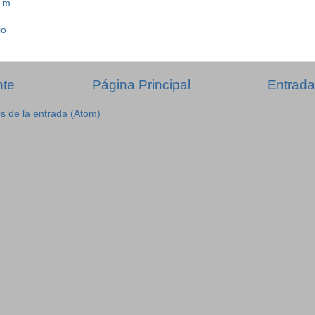
.m.
io
nte
Página Principal
Entrada
s de la entrada (Atom)