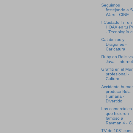
Seguimos
festejando a S
Wars - CINE
!!Cuidado!! ¡¡ un
HOAX en tu PC
- Tecnología cu
Calabozos y
Dragones -
Caricatura
Ruby on Rails vs
Java - Internet
Graffiti en el Mu
profesional -
Cultura
Accidente huma
produce Bola
Humana -
Divertido
Los comerciales
que hicieron
famoso a
Rayman 4 - C.
TV de 103" cues