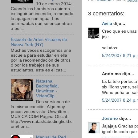
10 de enero 2014:
Cuando los bomberos quieren
3 comentarios:
extinguir un incendio, a menudo
lo apagan con agua. Los
Avila
dijo...
astronautas que se encuentran
a bor...
Creo que es unas 
jeje.
Escuela de Artes Visuales de
Nueva York (NY)
saludos
Muchas veces escogemos una
escuela para estudiar en ella
5/24/2007 8:21 p.
por la recomendación de otros
ó por los trabajos de sus
estudiantes, este es el cas...
Anónimo dijo...
Natasha
Es la tele perfect
Bedingfield,
six illions yens, 
Unwritten -
Weno peña un sa
VideoClip
5/24/2007 8:24 p.
Dos versiones de
la misma canción. Algo muy
pocas veces visto. Unwritten -
MUSICA.COM Página Oficial:
Josuno
dijo...
http://www.natashabedingfield.c
Jajajaja Gracias p
om/hom...
igual de cada que 
Manual de Red