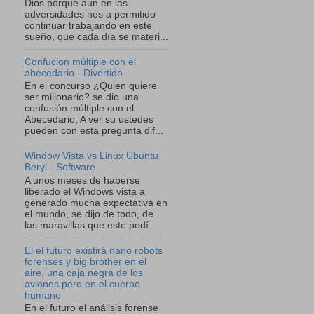
Dios porque aun en las
adversidades nos a permitido
continuar trabajando en este
sueño, que cada día se materi...
Confucion múltiple con el
abecedario - Divertido
En el concurso ¿Quien quiere
ser millonario? se dio una
confusión múltiple con el
Abecedario, A ver su ustedes
pueden con esta pregunta dif...
Window Vista vs Linux Ubuntu
Beryl - Software
A unos meses de haberse
liberado el Windows vista a
generado mucha expectativa en
el mundo, se dijo de todo, de
las maravillas que este podí...
El el futuro existirá nano robots
forenses y big brother en el
aire, una caja negra de los
aviones pero en el cuerpo
humano
En el futuro el análisis forense