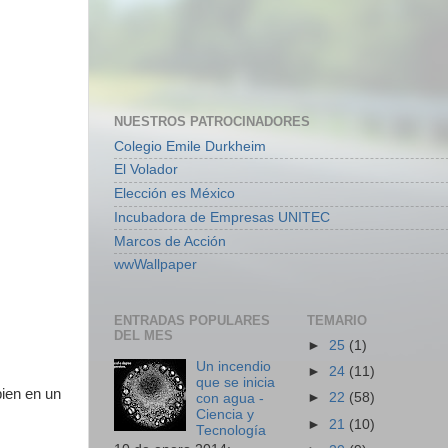
NUESTROS PATROCINADORES
Colegio Emile Durkheim
El Volador
Elección es México
Incubadora de Empresas UNITEC
Marcos de Acción
wwWallpaper
ENTRADAS POPULARES
TEMARIO
DEL MES
►
25
(1)
Un incendio
►
24
(11)
que se inicia
bien en un
►
22
(58)
con agua -
Ciencia y
►
21
(10)
Tecnología