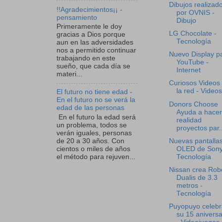
Dibujos realizad
!!Agradecimientos¡¡ -
por OVNIS -
pensamiento
Dibujo
Primeramente le doy
LG Chocolate -
gracias a Dios porque
Tecnología
aun en las adversidades
nos a permitido continuar
Nuevo Display p
trabajando en este
YouTube -
sueño, que cada día se
Internet
materi...
Curiosos Videos
la red - Videos
El futuro no tiene edad -
En el futuro no se verá la
Donors Choose
edad de las personas
Ayuda a hacer
En el futuro la edad será
realidad
un problema, todos se
proyectos par..
verán iguales, personas
Nuevas pantalla
de 20 a 30 años. Con
OLED de Sony
cientos o miles de años
Tecnología
el método para rejuven...
Nissan crea Rob
Dualis de 3.3
metros -
Tecnología
Puyopuyo celebr
su 15 aniversa