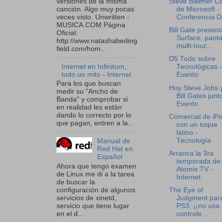
versiones de la misma
Steve Ballmer 
canción. Algo muy pocas
de Microsoft -
veces visto. Unwritten -
Conferencia D
MUSICA.COM Página
Bill Gate present
Oficial:
Surface, panta
http://www.natashabeding
multi-touc...
field.com/hom...
D5 Todo sobre
Internet en Infinitum,
Tecnológicas -
todo un mito - Internet
Evento
Para los que buscan
Hoy Steve Jobs 
medir su "Ancho de
Bill Gates junt
Banda" y comprobar si
Evento
en realidad les están
dando lo correcto por lo
Comercial de iP
que pagan, entren a la...
con un toque
latino -
Tecnología
Manual de
Red Hat en
Arranca la 3ra
Español
temporada de
Ahora que tengo examen
Atomix TV -
de Linux me di a la tarea
Internet
de buscar la
configuración de algunos
The Eye of
servicios de xinetd,
Judgment para
servicio que tiene lugar
PS3, ¡¡no usa
en el d...
controle...