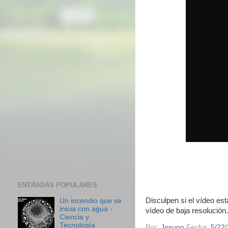
ENTRADAS POPULARES
Disculpen si el vídeo es
Un incendio que se
inicia con agua -
vídeo de baja resolución.
Ciencia y
Tecnología
Por:
Josuno
Fecha:
5/22