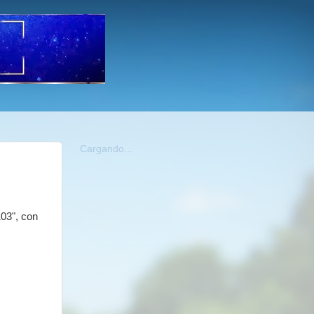
Cargando...
103", con