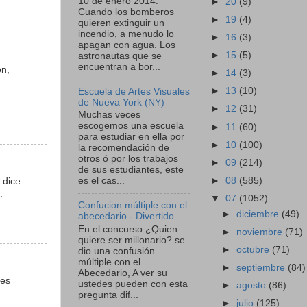
10 de enero 2014:
►
20
(9)
Cuando los bomberos
►
19
(4)
quieren extinguir un
incendio, a menudo lo
►
16
(3)
apagan con agua. Los
►
15
(5)
astronautas que se
encuentran a bor...
on,
►
14
(3)
►
13
(10)
Escuela de Artes Visuales
de Nueva York (NY)
►
12
(31)
Muchas veces
escogemos una escuela
►
11
(60)
para estudiar en ella por
►
10
(100)
la recomendación de
otros ó por los trabajos
►
09
(214)
de sus estudiantes, este
►
08
(585)
es el cas...
 dice
.
▼
07
(1052)
Confucion múltiple con el
►
diciembre
(49)
abecedario - Divertido
En el concurso ¿Quien
►
noviembre
(71)
quiere ser millonario? se
►
octubre
(71)
dio una confusión
múltiple con el
►
septiembre
(84)
Abecedario, A ver su
 es
ustedes pueden con esta
►
agosto
(86)
pregunta dif...
►
julio
(125)