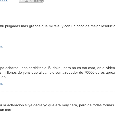
80 pulgadas más grande que mi tele, y con un poco de mejor resoluci
m.
a pa echarse unas partiditas al Budokai, pero no es tan cara, en el video
seis milllones de yens que al cambio son alrededor de 70000 euros aprox
ludo
m.
or la aclaración si ya decía yo que era muy cara, pero de todas formas
un carro.