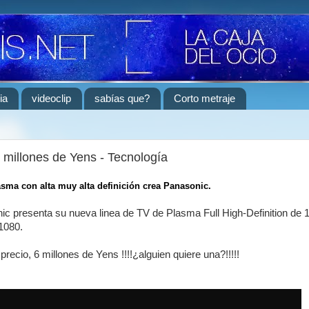
ia
videoclip
sabías que?
Corto metraje
 millones de Yens - Tecnología
lasma con alta muy alta definición crea Panasonic.
c presenta su nueva linea de TV de Plasma Full High-Definition de 
1080.
recio, 6 millones de Yens !!!!¿alguien quiere una?!!!!!