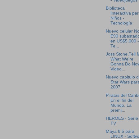
- Videojuegos
Biblioteca
Interactiva pa
Niños -
Tecnología
Nuevo celular No
E90 subastad
en US$5,000 -
Te...
Joss Stone,Tell 
What We're
Gonna Do Now
Video...
Nuevo capitulo 
Star Wars para
2007
Piratas del Carib
En el fin del
Mundo, La
premi...
HEROES - Serie
TV
Maya 8.5 para
LINUX - Softw