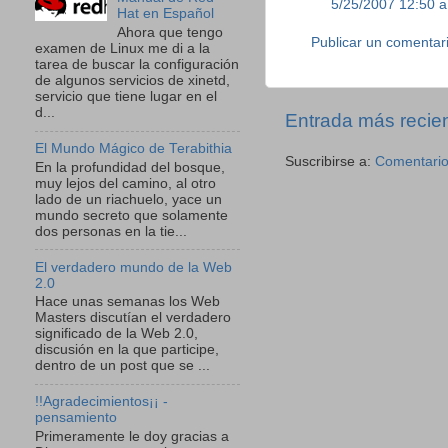
5/25/2007 12:50 a
Hat en Español
Ahora que tengo
Publicar un comentar
examen de Linux me di a la
tarea de buscar la configuración
de algunos servicios de xinetd,
servicio que tiene lugar en el
d...
Entrada más recie
El Mundo Mágico de Terabithia
Suscribirse a:
Comentario
En la profundidad del bosque,
muy lejos del camino, al otro
lado de un riachuelo, yace un
mundo secreto que solamente
dos personas en la tie...
El verdadero mundo de la Web
2.0
Hace unas semanas los Web
Masters discutían el verdadero
significado de la Web 2.0,
discusión en la que participe,
dentro de un post que se ...
!!Agradecimientos¡¡ -
pensamiento
Primeramente le doy gracias a