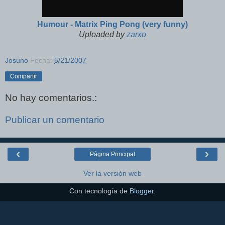
Humour - Matrix Ping Pong (very funny)
Uploaded by
zarxo
Josuno
Fecha:
5/21/2007
Compartir
No hay comentarios.:
Publicar un comentario
‹
›
Página Principal
Ver la versión web
Con tecnología de
Blogger
.