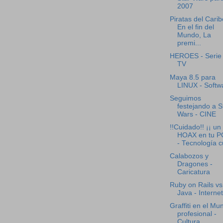
2007
Piratas del Carib
En el fin del
Mundo, La
premi...
HEROES - Serie
TV
Maya 8.5 para
LINUX - Softw
Seguimos
festejando a S
Wars - CINE
!!Cuidado!! ¡¡ un
HOAX en tu PC
- Tecnología cu
Calabozos y
Dragones -
Caricatura
Ruby on Rails vs
Java - Internet
Graffiti en el Mu
profesional -
Cultura