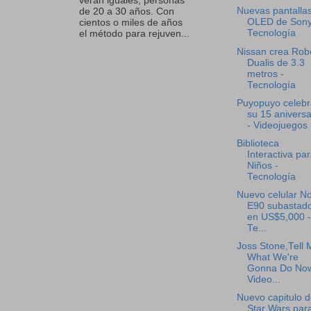
verán iguales, personas
Nuevas pantalla
de 20 a 30 años. Con
OLED de Sony
cientos o miles de años
Tecnología
el método para rejuven...
Nissan crea Rob
Dualis de 3.3
metros -
Tecnología
Puyopuyo celebr
su 15 aniversa
- Videojuegos
Biblioteca
Interactiva pa
Niños -
Tecnología
Nuevo celular No
E90 subastad
en US$5,000 -
Te...
Joss Stone,Tell 
What We're
Gonna Do Now
Video...
Nuevo capitulo 
Star Wars para