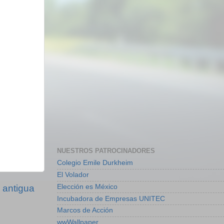
NUESTROS PATROCINADORES
Colegio Emile Durkheim
El Volador
Elección es México
 antigua
Incubadora de Empresas UNITEC
Marcos de Acción
wwWallpaper