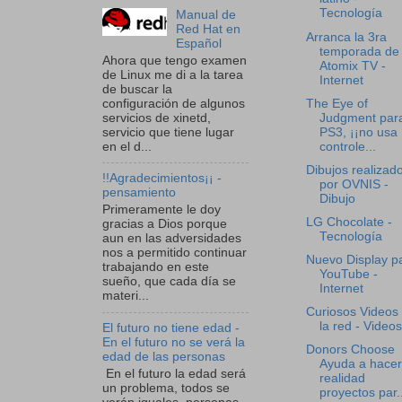
Tecnología
Manual de
Red Hat en
Arranca la 3ra
Español
temporada de
Ahora que tengo examen
Atomix TV -
de Linux me di a la tarea
Internet
de buscar la
configuración de algunos
The Eye of
servicios de xinetd,
Judgment para
servicio que tiene lugar
PS3, ¡¡no usa
en el d...
controle...
Dibujos realizad
!!Agradecimientos¡¡ -
por OVNIS -
pensamiento
Dibujo
Primeramente le doy
LG Chocolate -
gracias a Dios porque
Tecnología
aun en las adversidades
nos a permitido continuar
Nuevo Display p
trabajando en este
YouTube -
sueño, que cada día se
Internet
materi...
Curiosos Videos
la red - Videos
El futuro no tiene edad -
En el futuro no se verá la
Donors Choose
edad de las personas
Ayuda a hacer
En el futuro la edad será
realidad
un problema, todos se
proyectos par..