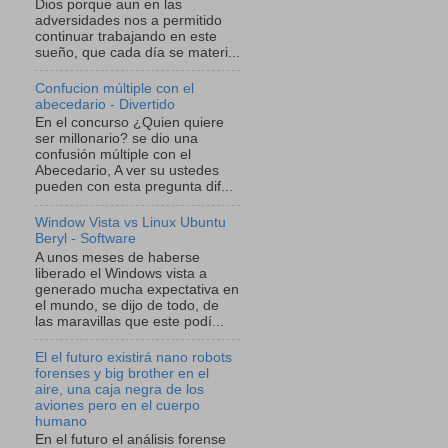
Dios porque aun en las
adversidades nos a permitido
continuar trabajando en este
sueño, que cada día se materi...
Confucion múltiple con el
abecedario - Divertido
En el concurso ¿Quien quiere
ser millonario? se dio una
confusión múltiple con el
Abecedario, A ver su ustedes
pueden con esta pregunta dif...
Window Vista vs Linux Ubuntu
Beryl - Software
A unos meses de haberse
liberado el Windows vista a
generado mucha expectativa en
el mundo, se dijo de todo, de
las maravillas que este podí...
El el futuro existirá nano robots
forenses y big brother en el
aire, una caja negra de los
aviones pero en el cuerpo
humano
En el futuro el análisis forense