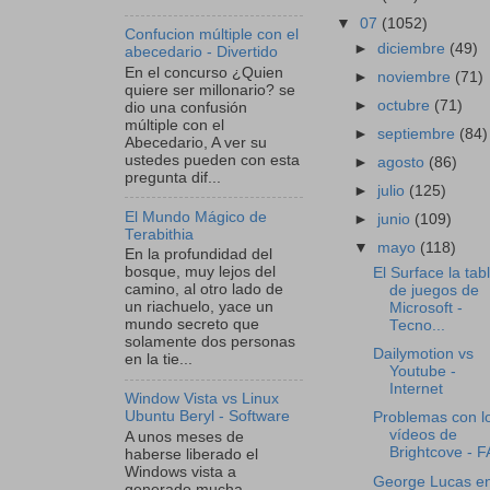
▼
07
(1052)
Confucion múltiple con el
►
diciembre
(49)
abecedario - Divertido
En el concurso ¿Quien
►
noviembre
(71)
quiere ser millonario? se
►
octubre
(71)
dio una confusión
múltiple con el
►
septiembre
(84)
Abecedario, A ver su
ustedes pueden con esta
►
agosto
(86)
pregunta dif...
►
julio
(125)
El Mundo Mágico de
►
junio
(109)
Terabithia
▼
mayo
(118)
En la profundidad del
bosque, muy lejos del
El Surface la tab
camino, al otro lado de
de juegos de
un riachuelo, yace un
Microsoft -
mundo secreto que
Tecno...
solamente dos personas
Dailymotion vs
en la tie...
Youtube -
Internet
Window Vista vs Linux
Ubuntu Beryl - Software
Problemas con l
vídeos de
A unos meses de
Brightcove - 
haberse liberado el
Windows vista a
George Lucas e
generado mucha