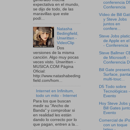
conferencia D5
expectativa en el mundo,
Conferencia
se dijo de todo, de las
maravillas que este
Vídeo de Bill Ga
podí...
y Steve Jobs
juntos en
confere...
Natasha
Bedingfield,
Steve Jobs plati
Unwritten -
de Apple en el
VideoClip
- Conferencia
Dos
versiones de la misma
Steve Ballmer 
canción. Algo muy pocas
de Microsoft -
veces visto. Unwritten -
Conferencia D
MUSICA.COM Página
Bill Gate present
Oficial:
Surface, panta
http://www.natashabeding
multi-touc...
field.com/hom...
D5 Todo sobre
Internet en Infinitum,
Tecnológicas -
todo un mito - Internet
Evento
Para los que buscan
Hoy Steve Jobs 
medir su "Ancho de
Bill Gates junt
Banda" y comprobar si
Evento
en realidad les están
dando lo correcto por lo
Comercial de iP
que pagan, entren a la...
con un toque
latino -