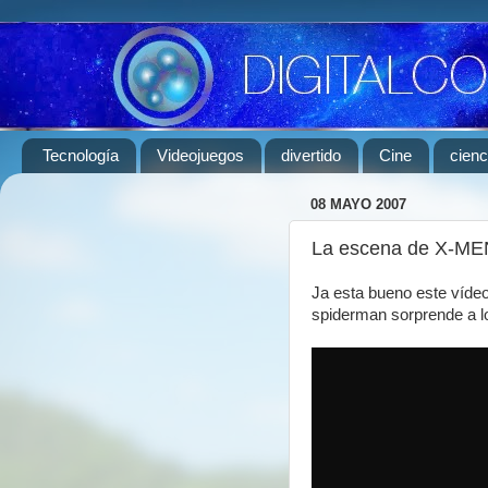
Tecnología
Videojuegos
divertido
Cine
cienc
08 MAYO 2007
La escena de X-MEN
Ja esta bueno este vídeo
spiderman sorprende a 