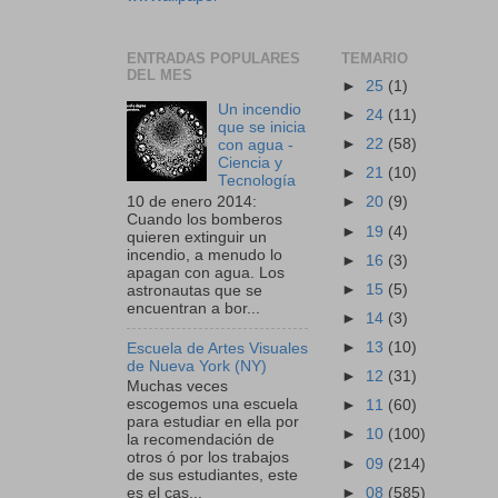
ENTRADAS POPULARES
TEMARIO
DEL MES
►
25
(1)
Un incendio
►
24
(11)
que se inicia
►
22
(58)
con agua -
Ciencia y
►
21
(10)
Tecnología
10 de enero 2014:
►
20
(9)
Cuando los bomberos
►
19
(4)
quieren extinguir un
incendio, a menudo lo
►
16
(3)
apagan con agua. Los
►
15
(5)
astronautas que se
encuentran a bor...
►
14
(3)
►
13
(10)
Escuela de Artes Visuales
de Nueva York (NY)
►
12
(31)
Muchas veces
escogemos una escuela
►
11
(60)
para estudiar en ella por
►
10
(100)
la recomendación de
otros ó por los trabajos
►
09
(214)
de sus estudiantes, este
►
08
(585)
es el cas...