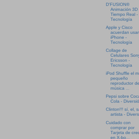
D'FUSION®
Animación 3D
Tiempo Real -
Tecnología
Apple y Cisco
acuerdan usar
iPhone -
Tecnología
Collage de
Celulares Son
Ericsson -
Tecnología
iPod Shuffle el 
pequeño
reproductor d
música ...
Pepsi sobre Coc
Cola - Diversi
Clinton!!! sí, el, s
artista - Diver
Cuidado con
comprar por
Tarjeta de cre
en X-bo...