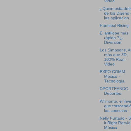
Video
¿Quien esta det
de los Diseño
las aplicacion..
Hannibal Rising
El antílope más
rápido ?¿-
Diversión
Los Simpsons, A
más que 3D,
100% Real -
Video
EXPO COMM
México -
Tecnología
DPORTEANDO -
Deportes
Wiimonte, el inv
que trascendi
las consolas...
Nelly Furtado - 
it Right Remix 
Música