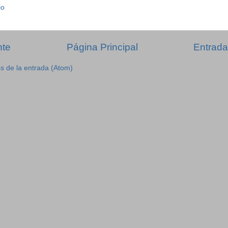
io
nte
Página Principal
Entrada
s de la entrada (Atom)