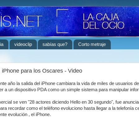
ia
videoclip
sabías que?
Corto metraje
 iPhone para los Oscares - Video
nte año la salida del iPhone cambiara la vida de miles de usuarios de
ver a un dispositivo PDA como un simple sistema para manipular info
mercial se ven "28 actores diciendo Hello en 30 segundo", fue anuncia
ra recordar como el teléfono evoluciono hasta llegar a la telefonía ce
nte evolución , el iPhone.