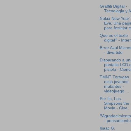
Graffiti Digital -
Tecnologia y A
Nokia New Year´
Eve, Una pagi
para festejar el
Que es el texto
digital? - Inter
Error Azul Micros
- divertido
Disparando a un
pantalla LCD 
pistola - Cienc
TMNT Tortugas
ninja jovenes
mutantes -
videojuego ...
Por fin, Los
Simpsons the
Movie - Cine
!!Agradecimiento
- pensamiento
Isaac G.