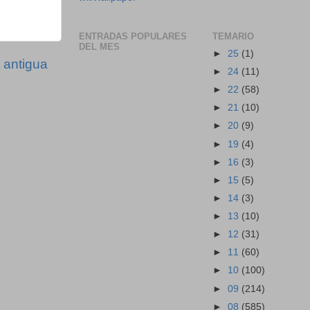
ENTRADAS POPULARES
TEMARIO
DEL MES
►
25
(1)
 antigua
►
24
(11)
►
22
(58)
►
21
(10)
►
20
(9)
►
19
(4)
►
16
(3)
►
15
(5)
►
14
(3)
►
13
(10)
►
12
(31)
►
11
(60)
►
10
(100)
►
09
(214)
►
08
(585)