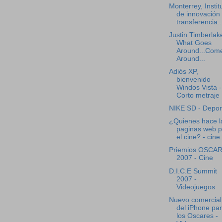
Monterrey, Instit
de innovación
transferencia..
Justin Timberlak
What Goes
Around...Com
Around...
Adiós XP,
bienvenido
Windos Vista -
Corto metraje
NIKE SD - Depor
¿Quienes hace l
paginas web p
el cine? - cine
Priemios OSCA
2007 - Cine
D.I.C.E Summit
2007 -
Videojuegos
Nuevo comercial
del iPhone pa
los Oscares -