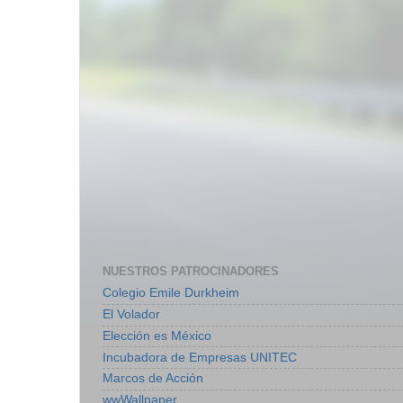
NUESTROS PATROCINADORES
Colegio Emile Durkheim
El Volador
Elección es México
Incubadora de Empresas UNITEC
Marcos de Acción
wwWallpaper