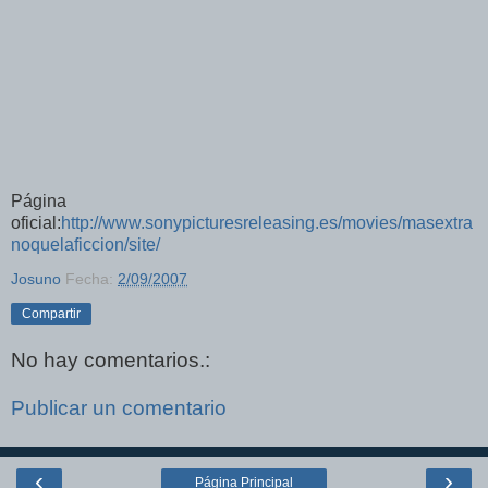
Página
oficial:
http://www.sonypicturesreleasing.es/movies/masextra
noquelaficcion/site/
Josuno
Fecha:
2/09/2007
Compartir
No hay comentarios.:
Publicar un comentario
‹
›
Página Principal