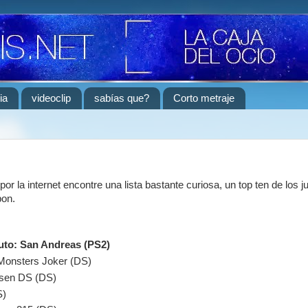
ia
videoclip
sabías que?
Corto metraje
r la internet encontre una lista bastante curiosa, un top ten de los
pon.
uto: San Andreas (PS2)
Monsters Joker (DS)
isen DS (DS)
S)