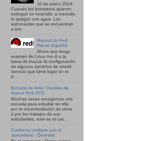
10 de enero 2014:
Cuando los bomberos quieren
extinguir un incendio, a menudo
lo apagan con agua. Los
astronautas que se encuentran
a bor...
Manual de Red
Hat en Español
Ahora que tengo
examen de Linux me di a la
tarea de buscar la configuración
de algunos servicios de xinetd,
servicio que tiene lugar en el
d...
Escuela de Artes Visuales de
Nueva York (NY)
Muchas veces escogemos una
escuela para estudiar en ella
por la recomendación de otros
ó por los trabajos de sus
estudiantes, este es el cas...
Confucion múltiple con el
abecedario - Divertido