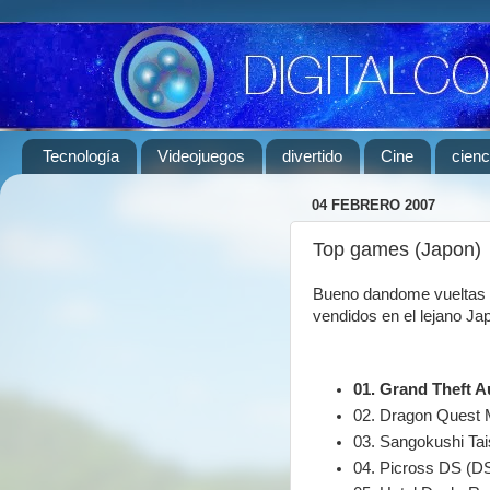
Tecnología
Videojuegos
divertido
Cine
cienc
04 FEBRERO 2007
Top games (Japon)
Bueno dandome vueltas po
vendidos en el lejano Ja
01. Grand Theft A
02. Dragon Quest 
03. Sangokushi Ta
04. Picross DS (D