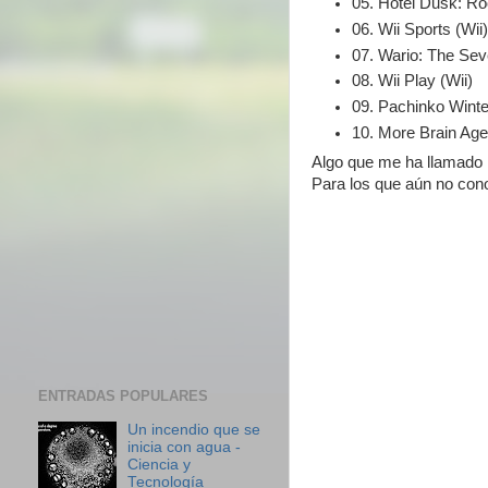
05. Hotel Dusk: R
06. Wii Sports (Wii
07. Wario: The Se
08. Wii Play (Wii)
09. Pachinko Wint
10. More Brain Ag
Algo que me ha llamado l
Para los que aún no con
ENTRADAS POPULARES
Un incendio que se
inicia con agua -
Ciencia y
Tecnología