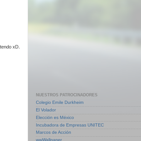
ntendo xD.
NUESTROS PATROCINADORES
Colegio Emile Durkheim
El Volador
Elección es México
Incubadora de Empresas UNITEC
Marcos de Acción
wwWallpaper