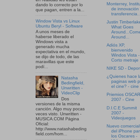
Monterrey, Instit
dando lo correcto por lo
de innovación
que pagan, entren a la...
transferencia..
Window Vista vs Linux
Justin Timberlak
Ubuntu Beryl - Software
What Goes
A unos meses de
Around...Com
haberse liberado el
Around...
Windows vista a
Adiós XP,
generado mucha
bienvenido
expectativa en el mundo,
Windos Vista -
se dijo de todo, de las
Corto metraje
maravillas que este
podí...
NIKE SD - Depor
¿Quienes hace l
Natasha
paginas web p
Bedingfield,
el cine? - cine
Unwritten -
VideoClip
Priemios OSCA
Dos
2007 - Cine
versiones de la misma
D.I.C.E Summit
canción. Algo muy pocas
2007 -
veces visto. Unwritten -
Videojuegos
MUSICA.COM Página
Oficial:
Nuevo comercial
http://www.natashabeding
del iPhone pa
field.com/hom...
los Oscares -