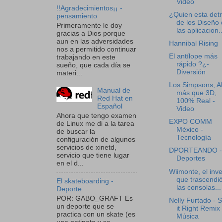
Video
!!Agradecimientos¡¡ -
¿Quien esta det
pensamiento
de los Diseño
Primeramente le doy
las aplicacion..
gracias a Dios porque
aun en las adversidades
Hannibal Rising
nos a permitido continuar
El antílope más
trabajando en este
rápido ?¿-
sueño, que cada día se
Diversión
materi...
Los Simpsons, A
Manual de
más que 3D,
Red Hat en
100% Real -
Español
Video
Ahora que tengo examen
EXPO COMM
de Linux me di a la tarea
México -
de buscar la
Tecnología
configuración de algunos
servicios de xinetd,
DPORTEANDO -
servicio que tiene lugar
Deportes
en el d...
Wiimonte, el inv
que trascendi
El skateboarding -
las consolas...
Deporte
POR: GABO_GRAFT Es
Nelly Furtado - 
un deporte que se
it Right Remix 
practica con un skate (es
Música