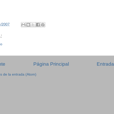
4/2007
:
io
nte
Página Principal
Entrada
s de la entrada (Atom)