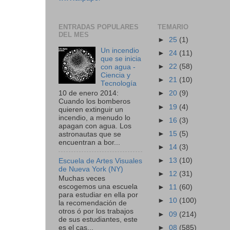
ENTRADAS POPULARES
TEMARIO
DEL MES
►
25
(1)
Un incendio
►
24
(11)
que se inicia
►
22
(58)
con agua -
Ciencia y
►
21
(10)
Tecnología
10 de enero 2014:
►
20
(9)
Cuando los bomberos
►
19
(4)
quieren extinguir un
incendio, a menudo lo
►
16
(3)
apagan con agua. Los
►
15
(5)
astronautas que se
encuentran a bor...
►
14
(3)
►
13
(10)
Escuela de Artes Visuales
de Nueva York (NY)
►
12
(31)
Muchas veces
escogemos una escuela
►
11
(60)
para estudiar en ella por
►
10
(100)
la recomendación de
otros ó por los trabajos
►
09
(214)
de sus estudiantes, este
►
08
(585)
es el cas...