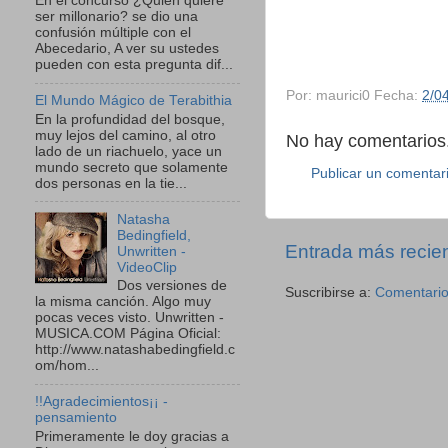
En el concurso ¿Quien quiere
ser millonario? se dio una
confusión múltiple con el
Abecedario, A ver su ustedes
pueden con esta pregunta dif...
Por:
maurici0
Fecha:
2/0
El Mundo Mágico de Terabithia
En la profundidad del bosque,
muy lejos del camino, al otro
No hay comentarios.
lado de un riachuelo, yace un
mundo secreto que solamente
Publicar un comentar
dos personas en la tie...
Natasha
Bedingfield,
Entrada más recie
Unwritten -
VideoClip
Dos versiones de
Suscribirse a:
Comentario
la misma canción. Algo muy
pocas veces visto. Unwritten -
MUSICA.COM Página Oficial:
http://www.natashabedingfield.c
om/hom...
!!Agradecimientos¡¡ -
pensamiento
Primeramente le doy gracias a