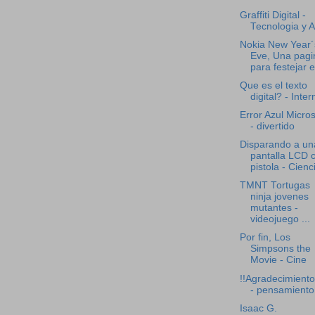
Graffiti Digital -
Tecnologia y A
Nokia New Year´
Eve, Una pagi
para festejar el
Que es el texto
digital? - Inter
Error Azul Micros
- divertido
Disparando a un
pantalla LCD 
pistola - Cienc
TMNT Tortugas
ninja jovenes
mutantes -
videojuego ...
Por fin, Los
Simpsons the
Movie - Cine
!!Agradecimiento
- pensamiento
Isaac G.