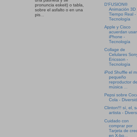
una patineta y se
D'FUSION®
pronuncia eskeit) o tabla,
Animación 3D
sobre el asfalto o en una
Tiempo Real -
pis...
Tecnología
Apple y Cisco
acuerdan usar
iPhone -
Tecnología
Collage de
Celulares Son
Ericsson -
Tecnología
iPod Shuffle el 
pequeño
reproductor d
música ...
Pepsi sobre Coc
Cola - Diversi
Clinton!!! sí, el, s
artista - Diver
Cuidado con
comprar por
Tarjeta de cre
en X-bo...