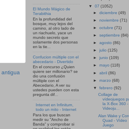
▼
07
(1052)
El Mundo Mágico de
►
diciembre
(49)
Terabithia
En la profundidad del
►
noviembre
(71)
bosque, muy lejos del
►
octubre
(71)
camino, al otro lado de
un riachuelo, yace un
►
septiembre
(84)
mundo secreto que
solamente dos personas
►
agosto
(86)
en la tie...
►
julio
(125)
Confucion múltiple con el
►
junio
(109)
abecedario - Divertido
►
mayo
(118)
En el concurso ¿Quien
quiere ser millonario? se
 antigua
►
abril
(86)
dio una confusión
►
marzo
(68)
múltiple con el
Abecedario, A ver su
▼
febrero
(92)
ustedes pueden con esta
Collage de
pregunta dif...
vídeojuegos p
la X-Box 360 -
Internet en Infinitum,
Videoju...
todo un mito - Internet
Para los que buscan
Alan Wake y Cor
medir su "Ancho de
Quad - Vídeo
Banda" y comprobar si
Juego
en realidad les están