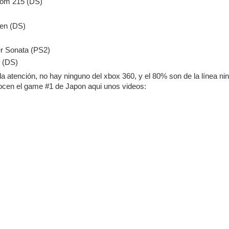
oom 215 (DS)
)
ven (DS)
er Sonata (PS2)
e (DS)
a atención, no hay ninguno del xbox 360, y el 80% son de la línea ni
ocen el game #1 de Japon aqui unos videos: