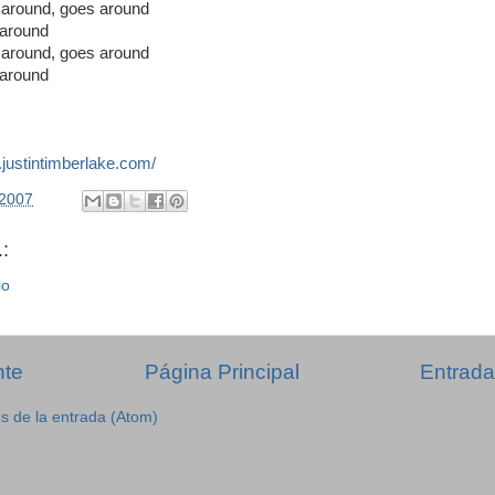
 around, goes around
 around
 around, goes around
 around
.justintimberlake.com/
/2007
:
io
nte
Página Principal
Entrada
s de la entrada (Atom)