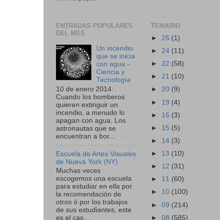
ENTRADAS POPULARES
TEMARIO
DEL MES
►
25
(1)
Un incendio
►
24
(11)
que se inicia
►
22
(58)
con agua -
Ciencia y
►
21
(10)
Tecnología
10 de enero 2014:
►
20
(9)
Cuando los bomberos
►
19
(4)
quieren extinguir un
incendio, a menudo lo
►
16
(3)
apagan con agua. Los
►
15
(5)
astronautas que se
encuentran a bor...
►
14
(3)
►
13
(10)
Escuela de Artes Visuales
de Nueva York (NY)
►
12
(31)
Muchas veces
escogemos una escuela
►
11
(60)
para estudiar en ella por
►
10
(100)
la recomendación de
otros ó por los trabajos
►
09
(214)
de sus estudiantes, este
►
08
(585)
es el cas...