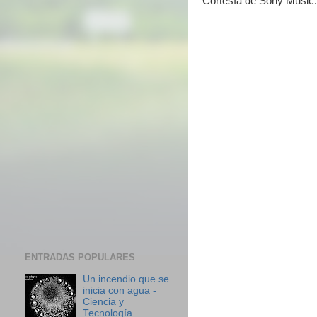
Cortesía de Sony Music.
ENTRADAS POPULARES
Un incendio que se
inicia con agua -
Ciencia y
Tecnología