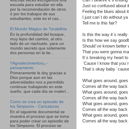
Can´t believe it´s ending
Muchas veces escogemos una
escuela para estudiar en ella
Just so confused about i
por la recomendación de otros
Feeling the blues about it
ó por los trabajos de sus
I just can´t do without ya
estudiantes, este es el cas...
Tell me is this fair?
El Mundo Mágico de Terabithia
En la profundidad del bosque,
Is this the way it´s reall
muy lejos del camino, al otro
Is this how we say good
lado de un riachuelo, yace un
Should´ve known better
mundo secreto que solamente
That you were gonna ma
dos personas en la tie...
It´s breaking my heart t
!!Agradecimientos¡¡ -
´Cause I know that you´re 
pensamiento
That´s okay baby ´cause i
Primeramente le doy gracias a
Dios porque aun en las
What goes around, goes
adversidades nos a permitido
Comes all the way back
continuar trabajando en este
sueño, que cada día se materi...
What goes around, goes
Comes all the way back
Como se crea un episodio de
What goes around, goes
los Simpsons - Caricaturas
Comes all the way back
En el siguiente documental se
What goes around, goes
muestra el proceso que se toma
Comes all the way back
para poder crear un episodio de
los Simpsons. El proceso se