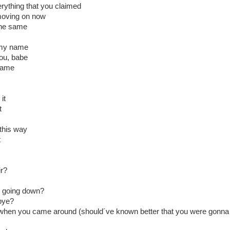
rything that you claimed
moving on now
the same
 my name
ou, babe
shame
it
t
 this way
t
ir?
re going down?
bye?
 when you came around (should´ve known better that you were gon