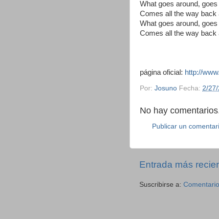
What goes around, goes
Comes all the way back
What goes around, goes
Comes all the way back
página oficial:
http://www
Por:
Josuno
Fecha:
2/27
No hay comentarios.
Publicar un comentar
Entrada más recie
Suscribirse a:
Comentario