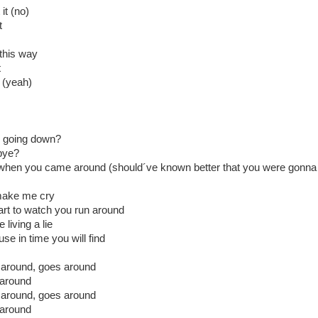
it (no)
t
 this way
t
t (yeah)
re going down?
bye?
 when you came around (should´ve known better that you were gon
make me cry
rt to watch you run around
living a lie
se in time you will find
 around, goes around
 around
 around, goes around
 around