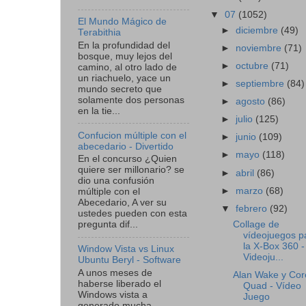
▼
07
(1052)
El Mundo Mágico de
►
diciembre
(49)
Terabithia
En la profundidad del
►
noviembre
(71)
bosque, muy lejos del
►
octubre
(71)
camino, al otro lado de
un riachuelo, yace un
►
septiembre
(84)
mundo secreto que
solamente dos personas
►
agosto
(86)
en la tie...
►
julio
(125)
Confucion múltiple con el
►
junio
(109)
abecedario - Divertido
►
mayo
(118)
En el concurso ¿Quien
quiere ser millonario? se
►
abril
(86)
dio una confusión
►
marzo
(68)
múltiple con el
Abecedario, A ver su
▼
febrero
(92)
ustedes pueden con esta
Collage de
pregunta dif...
vídeojuegos p
la X-Box 360 -
Window Vista vs Linux
Videoju...
Ubuntu Beryl - Software
A unos meses de
Alan Wake y Cor
haberse liberado el
Quad - Vídeo
Windows vista a
Juego
generado mucha