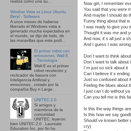
realiza como una su...
Now girl, I remember eve
You said that you were 
Window Vista vs Linux Ubuntu
And maybe I should do 
Beryl - Software
Funny thing about that is
A unos meses de haberse
liberado el Windows vista a
I was ready to give you
generado mucha expectativa en
Thought it was me and y
el mundo, se dijo de todo, de
And now, it´s all just a 
las maravillas que este podí...
And I guess I was wrong
El primer robot con
emociones, Wall E
Don´t want to think about 
- Tecnología
Don´t want to talk about i
Wall-E es el primer
I´m just so sick about it
robot recolector y
Can´t believe it´s ending
reclicador de basura con
Just so confused about i
Inteligencia Artificial y
emociones , creado por la
Feeling the blues about it
compañía Buy n Large...
I just can´t do without ya
Can you tell me is this fa
UNITEC 2.0
Si amigos y
Is this the way things a
miembros de la
Is this how we say good
comunidad
UNITEC, leyeron
Should´ve known better
bien UNITEC 2.0 . Laureate
cry)
Education Inc. por fin ha