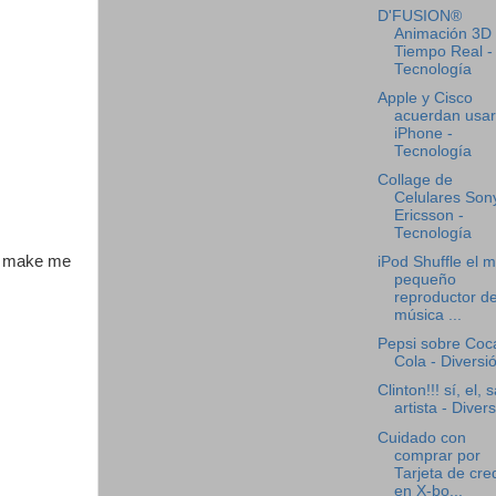
D'FUSION®
Animación 3D
Tiempo Real -
Tecnología
Apple y Cisco
acuerdan usar
iPhone -
Tecnología
Collage de
Celulares Son
Ericsson -
Tecnología
na make me
iPod Shuffle el 
pequeño
reproductor d
música ...
Pepsi sobre Coc
Cola - Diversi
Clinton!!! sí, el, s
artista - Diver
Cuidado con
comprar por
Tarjeta de cre
en X-bo...