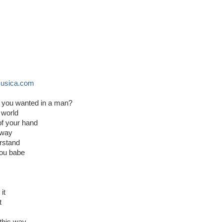
usica.com
ng you wanted in a man?
 world
of your hand
away
erstand
you babe
it
t