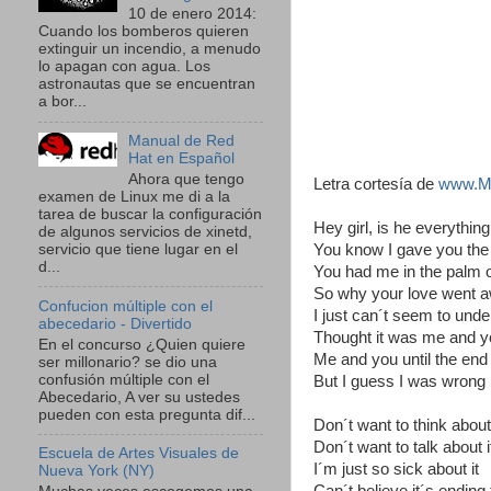
10 de enero 2014:
Cuando los bomberos quieren
extinguir un incendio, a menudo
lo apagan con agua. Los
astronautas que se encuentran
a bor...
Manual de Red
Hat en Español
Ahora que tengo
Letra cortesía de
www.M
examen de Linux me di a la
tarea de buscar la configuración
Hey girl, is he everythi
de algunos servicios de xinetd,
servicio que tiene lugar en el
You know I gave you the
d...
You had me in the palm 
So why your love went 
Confucion múltiple con el
I just can´t seem to und
abecedario - Divertido
Thought it was me and 
En el concurso ¿Quien quiere
Me and you until the end
ser millonario? se dio una
confusión múltiple con el
But I guess I was wrong
Abecedario, A ver su ustedes
pueden con esta pregunta dif...
Don´t want to think about 
Don´t want to talk about i
Escuela de Artes Visuales de
I´m just so sick about it
Nueva York (NY)