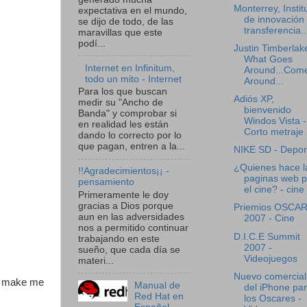
Monterrey, Instit
expectativa en el mundo,
de innovación
se dijo de todo, de las
transferencia..
maravillas que este
podí...
Justin Timberlak
What Goes
Internet en Infinitum,
Around...Com
todo un mito - Internet
Around...
Para los que buscan
Adiós XP,
medir su "Ancho de
bienvenido
Banda" y comprobar si
Windos Vista -
en realidad les están
Corto metraje
dando lo correcto por lo
que pagan, entren a la...
NIKE SD - Depor
¿Quienes hace l
!!Agradecimientos¡¡ -
paginas web p
pensamiento
el cine? - cine
Primeramente le doy
gracias a Dios porque
Priemios OSCA
aun en las adversidades
2007 - Cine
nos a permitido continuar
D.I.C.E Summit
trabajando en este
2007 -
sueño, que cada día se
Videojuegos
materi...
Nuevo comercial
na make me
Manual de
del iPhone pa
Red Hat en
los Oscares -