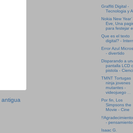
Graffiti Digital -
Tecnologia y A
Nokia New Year´
Eve, Una pagi
para festejar el
Que es el texto
digital? - Inter
Error Azul Micros
- divertido
Disparando a un
pantalla LCD 
pistola - Cienc
TMNT Tortugas
ninja jovenes
mutantes -
videojuego ...
 antigua
Por fin, Los
Simpsons the
Movie - Cine
!!Agradecimiento
- pensamiento
Isaac G.