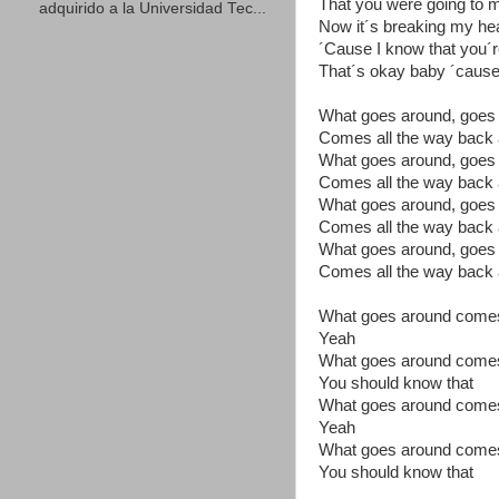
That you were going to 
adquirido a la Universidad Tec...
Now it´s breaking my hea
´Cause I know that you´re 
That´s okay baby ´cause i
What goes around, goes
Comes all the way back
What goes around, goes
Comes all the way back
What goes around, goes
Comes all the way back
What goes around, goes
Comes all the way back
What goes around come
Yeah
What goes around come
You should know that
What goes around come
Yeah
What goes around come
You should know that