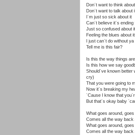
Don´t want to think about 
Don´t want to talk about i
I´m just so sick about it
Can´t believe it´s ending
Just so confused about i
Feeling the blues about i
I just can´t do without ya
Tell me is this fair?
Is this the way things a
Is this how we say good
Should´ve known better
cry)
That you were going to 
Now it´s breaking my hea
´Cause I know that you´re 
But that´s okay baby ´cau
What goes around, goes
Comes all the way back
What goes around, goes
Comes all the way back