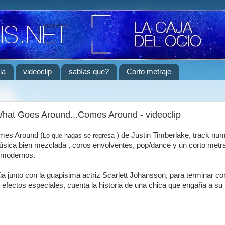
ia
videoclip
sabías que?
Corto metraje
What Goes Around...Comes Around - videoclip
mes Around (
) de Justin Timberlake, track nu
Lo que hagas se regresa
música bien mezclada , coros envolventes, pop/dance y un corto metraj
 modernos.
a junto con la guapisima actriz Scarlett Johansson, para terminar co
efectos especiales, cuenta la historia de una chica que engaña a su 