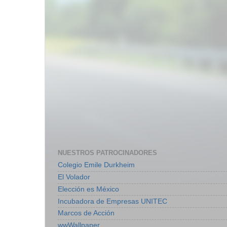
NUESTROS PATROCINADORES
Colegio Emile Durkheim
El Volador
Elección es México
Incubadora de Empresas UNITEC
Marcos de Acción
wwWallpaper