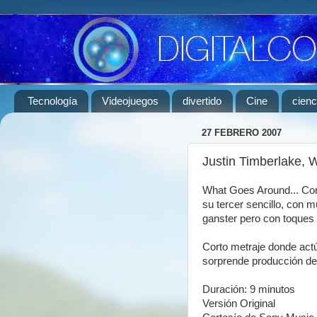
Tecnología
Videojuegos
divertido
Cine
cienc
27 FEBRERO 2007
Justin Timberlake, 
What Goes Around... Co
su tercer sencillo, con 
ganster pero con toques
Corto metraje donde actú
sorprende producción de 
Duración: 9 minutos
Versión Original