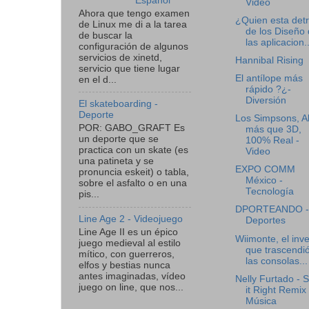
Español
Video
Ahora que tengo examen
¿Quien esta det
de Linux me di a la tarea
de los Diseño
de buscar la
las aplicacion..
configuración de algunos
servicios de xinetd,
Hannibal Rising
servicio que tiene lugar
El antílope más
en el d...
rápido ?¿-
Diversión
El skateboarding -
Deporte
Los Simpsons, A
POR: GABO_GRAFT Es
más que 3D,
un deporte que se
100% Real -
practica con un skate (es
Video
una patineta y se
EXPO COMM
pronuncia eskeit) o tabla,
México -
sobre el asfalto o en una
Tecnología
pis...
DPORTEANDO -
Line Age 2 - Videojuego
Deportes
Line Age II es un épico
Wiimonte, el inv
juego medieval al estilo
que trascendi
mítico, con guerreros,
las consolas...
elfos y bestias nunca
antes imaginadas, vídeo
Nelly Furtado - 
juego on line, que nos...
it Right Remix 
Música