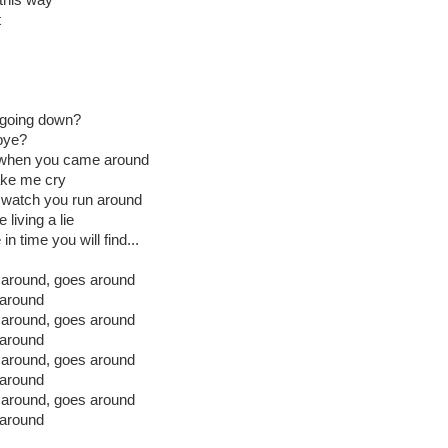
 this way
t
y going down?
bye?
 when you came around
ke me cry
o watch you run around
living a lie
n time you will find...
 around, goes around
 around
 around, goes around
 around
 around, goes around
 around
 around, goes around
 around