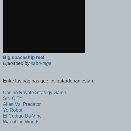
Big spaceship reel
Uploaded by
sabo-tage
Entre las páginas que los galardonan están:
Casino Royale Strategy Game
SIN CITY
Alien Vs. Predator
Yo Robot
El Codigo Da Vinci
War of the Worlds