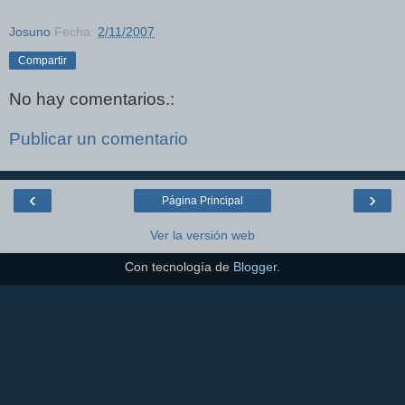
Josuno
Fecha:
2/11/2007
Compartir
No hay comentarios.:
Publicar un comentario
‹
›
Página Principal
Ver la versión web
Con tecnología de
Blogger
.