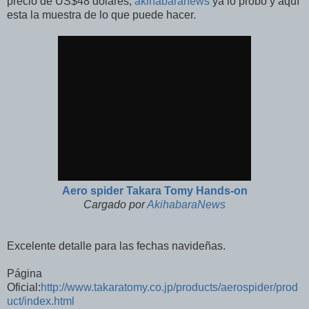
precio de US$48 dólares,
akihabaranews
ya lo probo y aquí
esta la muestra de lo que puede hacer.
Aero spider Takara Tomy Hands-on
Cargado por
AkihabaraNews
Excelente detalle para las fechas navideñas.
Página
Oficial:
http://www.takaratomy.co.jp/products/aerospider/prod
uct/index.html