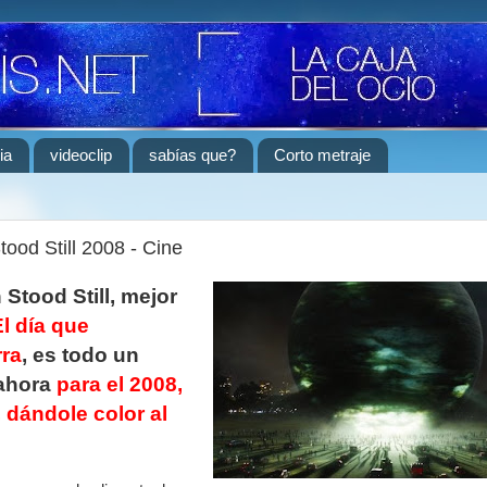
ia
videoclip
sabías que?
Corto metraje
ood Still 2008 - Cine
 Stood Still, mejor
El día que
rra
, es todo un
 ahora
para el 2008,
, dándole color al