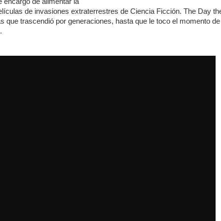
 encargo de alimentar la
elículas de invasiones extraterrestres de Ciencia Ficción. The Day th
llas que trascendió por generaciones, hasta que le toco el momento de
.