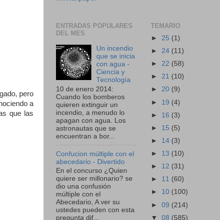
ENTRADAS POPULARES
TEMARIO
DEL MES
►
25
(1)
Un incendio
►
24
(11)
que se inicia
►
22
(58)
con agua -
Ciencia y
►
21
(10)
Tecnología
10 de enero 2014:
►
20
(9)
igado, pero
Cuando los bomberos
►
19
(4)
onociendo a
quieren extinguir un
incendio, a menudo lo
as que las
►
16
(3)
apagan con agua. Los
►
15
(5)
astronautas que se
encuentran a bor...
►
14
(3)
►
13
(10)
Confucion múltiple con el
abecedario - Divertido
►
12
(31)
En el concurso ¿Quien
quiere ser millonario? se
►
11
(60)
dio una confusión
►
10
(100)
múltiple con el
Abecedario, A ver su
►
09
(214)
ustedes pueden con esta
▼
08
(585)
pregunta dif...