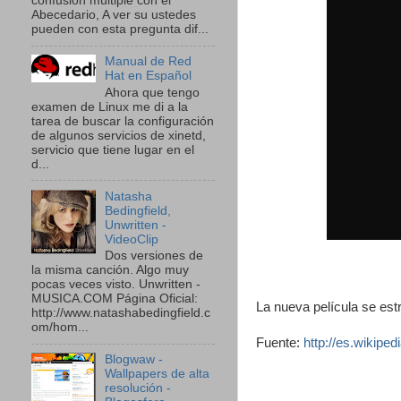
confusión múltiple con el
Abecedario, A ver su ustedes
pueden con esta pregunta dif...
Manual de Red
Hat en Español
Ahora que tengo
examen de Linux me di a la
tarea de buscar la configuración
de algunos servicios de xinetd,
servicio que tiene lugar en el
d...
Natasha
Bedingfield,
Unwritten -
VideoClip
Dos versiones de
la misma canción. Algo muy
pocas veces visto. Unwritten -
MUSICA.COM Página Oficial:
La nueva película se est
http://www.natashabedingfield.c
om/hom...
Fuente:
http://es.wikipe
Blogwaw -
Wallpapers de alta
resolución -