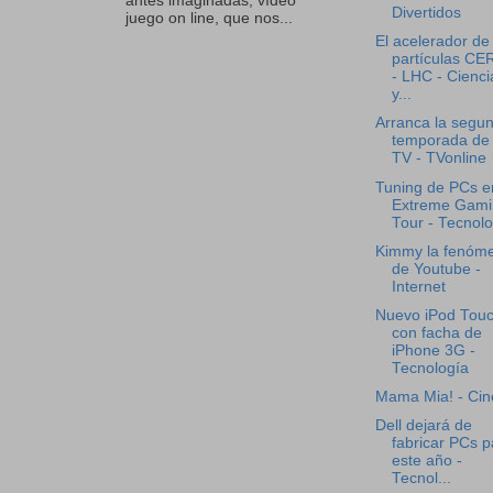
antes imaginadas, vídeo
Divertidos
juego on line, que nos...
El acelerador de
partículas CE
- LHC - Cienci
y...
Arranca la segu
temporada de
TV - TVonline
Tuning de PCs e
Extreme Gami
Tour - Tecnolo
Kimmy la fenóm
de Youtube -
Internet
Nuevo iPod Tou
con facha de
iPhone 3G -
Tecnología
Mama Mia! - Cin
Dell dejará de
fabricar PCs p
este año -
Tecnol...