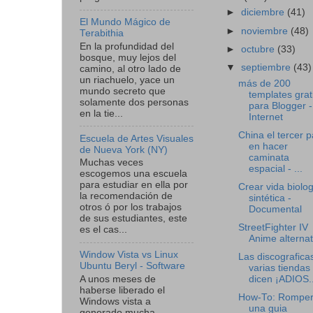
►
diciembre
(41)
El Mundo Mágico de
►
noviembre
(48)
Terabithia
En la profundidad del
►
octubre
(33)
bosque, muy lejos del
▼
septiembre
(43)
camino, al otro lado de
un riachuelo, yace un
más de 200
mundo secreto que
templates grat
solamente dos personas
para Blogger -
en la tie...
Internet
China el tercer p
Escuela de Artes Visuales
en hacer
de Nueva York (NY)
caminata
Muchas veces
espacial - ...
escogemos una escuela
para estudiar en ella por
Crear vida biolog
la recomendación de
sintética -
otros ó por los trabajos
Documental
de sus estudiantes, este
StreetFighter IV
es el cas...
Anime alternat
Window Vista vs Linux
Las discografica
Ubuntu Beryl - Software
varias tiendas 
A unos meses de
dicen ¡ADIOS..
haberse liberado el
How-To: Rompe
Windows vista a
una guia
generado mucha