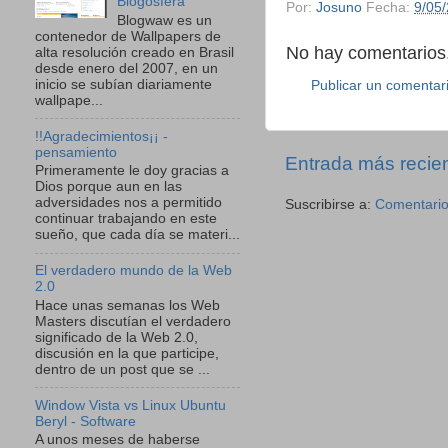
Blogosfera
Por:
Josuno
Fecha:
9/05
Blogwaw es un
contenedor de Wallpapers de
No hay comentarios.
alta resolución creado en Brasil
desde enero del 2007, en un
inicio se subían diariamente
Publicar un comentar
wallpape...
!!Agradecimientos¡¡ -
pensamiento
Entrada más recie
Primeramente le doy gracias a
Dios porque aun en las
adversidades nos a permitido
Suscribirse a:
Comentario
continuar trabajando en este
sueño, que cada día se materi...
El verdadero mundo de la Web
2.0
Hace unas semanas los Web
Masters discutían el verdadero
significado de la Web 2.0,
discusión en la que participe,
dentro de un post que se ...
Window Vista vs Linux Ubuntu
Beryl - Software
A unos meses de haberse