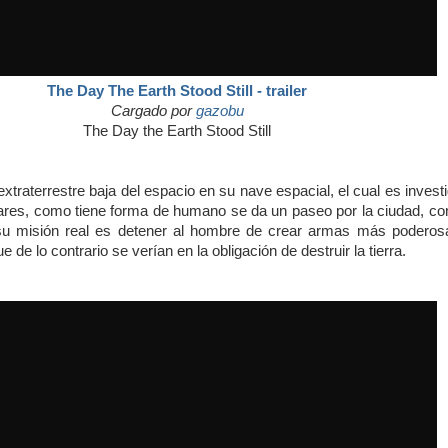
The Day The Earth Stood Still - trailer
Cargado por
gazobu
The Day the Earth Stood Still
n extraterrestre baja del espacio en su nave espacial, el cual es invest
itares, como tiene forma de humano se da un paseo por la ciudad, c
 su misión real es detener al hombre de crear armas más poderos
de lo contrario se verían en la obligación de destruir la tierra.