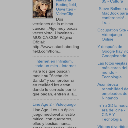
Natasha
85 - Cultura
Bedingfield,
¡Steve Ballmer u
Unwritten -
MacBook para
VideoClip
conferencia! -
Dos
Te...
versiones de la misma
canción. Algo muy pocas
Occupation Site 
veces visto. Unwritten -
Videojuego
MUSICA.COM Página
Online
Oficial:
http://www.natashabeding
Y después de
field.com/hom...
Google hay vid
Googoleando
Internet en Infinitum,
Las fotos viejitas
todo un mito - Internet
más caras del
Para los que buscan
mundo -
medir su "Ancho de
Tecnología
Banda" y comprobar si
Asombrosa
en realidad les están
rentabilidad d
dando lo correcto por lo
empleados de
que pagan, entren a la...
Nintendo
Line Age 2 - Videojuego
InTru 3D la nuev
Line Age II es un épico
era del cine -
juego medieval al estilo
CINE Y
mítico, con guerreros,
Tecnología
elfos y bestias nunca
Vídeos divertidos