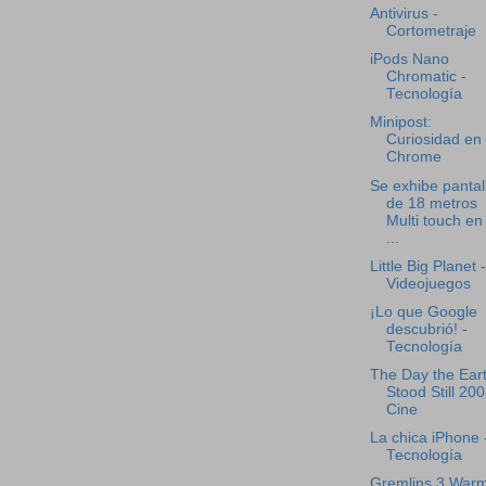
Antivirus -
Cortometraje
iPods Nano
Chromatic -
Tecnología
Minipost:
Curiosidad en
Chrome
Se exhibe pantal
de 18 metros
Multi touch en 
...
Little Big Planet -
Videojuegos
¡Lo que Google
descubrió! -
Tecnología
The Day the Ear
Stood Still 200
Cine
La chica iPhone 
Tecnología
Gremlins 3 War