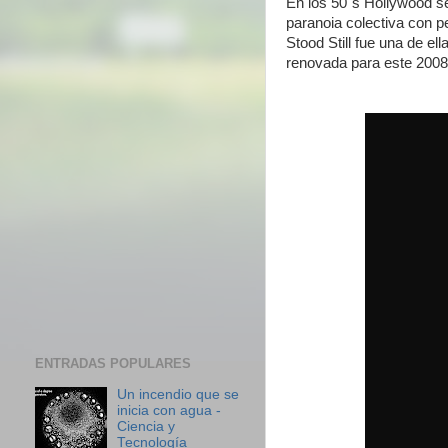
En los 50´s Hollywood se
paranoia colectiva con p
Stood Still fue una de e
renovada para este 2008
ENTRADAS POPULARES
Un incendio que se
inicia con agua -
Ciencia y
Tecnología