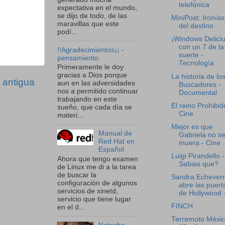
telefónica
expectativa en el mundo,
se dijo de todo, de las
MiniPost: Ironías
maravillas que este
del destino
podí...
¡Windows Deliciu
con un 7 de la
!!Agradecimientos¡¡ -
suerte -
pensamiento
Tecnología
Primeramente le doy
gracias a Dios porque
La historia de lo
 antigua
aun en las adversidades
Buscadores -
nos a permitido continuar
Documental
trabajando en este
El reino Prohibid
sueño, que cada día se
Cine
materi...
Mejor es que
Manual de
Gabriela no s
Red Hat en
muera - Cine
Español
Luigi Pirandello -
Ahora que tengo examen
Sabias que?
de Linux me di a la tarea
de buscar la
Sandra Echeverr
configuración de algunos
abre las puert
servicios de xinetd,
de Hollywood - 
servicio que tiene lugar
FINCH
en el d...
Terremoto Méxi