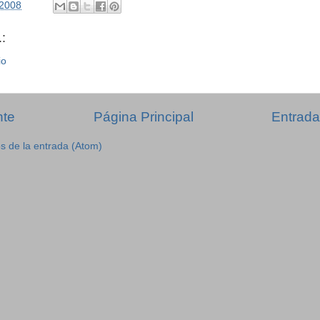
/2008
:
io
nte
Página Principal
Entrada
s de la entrada (Atom)