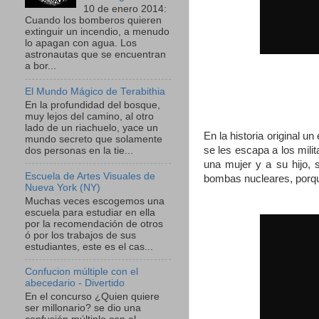
10 de enero 2014:
Cuando los bomberos quieren
extinguir un incendio, a menudo
lo apagan con agua. Los
astronautas que se encuentran
a bor...
El Mundo Mágico de Terabithia
En la profundidad del bosque,
muy lejos del camino, al otro
lado de un riachuelo, yace un
En la historia original u
mundo secreto que solamente
se les escapa a los mil
dos personas en la tie...
una mujer y a su hijo,
Escuela de Artes Visuales de
bombas nucleares, porque 
Nueva York (NY)
Muchas veces escogemos una
escuela para estudiar en ella
por la recomendación de otros
ó por los trabajos de sus
estudiantes, este es el cas...
Confucion múltiple con el
abecedario - Divertido
En el concurso ¿Quien quiere
ser millonario? se dio una