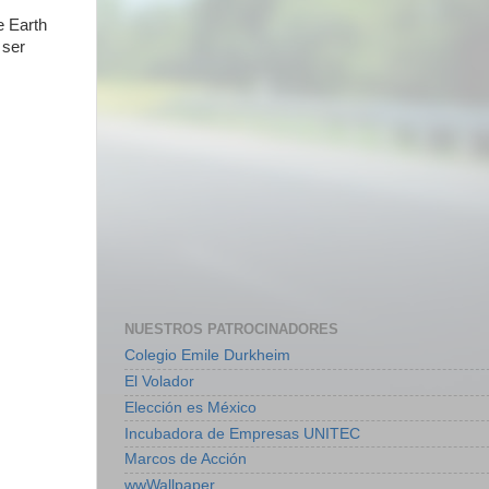
e Earth
 ser
NUESTROS PATROCINADORES
Colegio Emile Durkheim
El Volador
Elección es México
Incubadora de Empresas UNITEC
Marcos de Acción
wwWallpaper