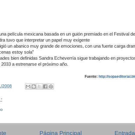
una película mexicana basada en un guión premiado en el Festival de
a tuvo que interpretar un papel muy exigente
xigió un abanico muy grande de emociones, con una fuerte carga dram
cenas estoy sola”
dades bien definidas Sandra Echeverría sigue trabajando en proyecto
a 2033 a estrenarse el próximo año.
Fuente:
http://sopaeditorial.
1/2008
:
io
nte
Página Principal
Entrada