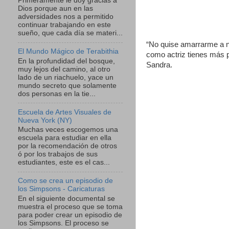
Primeramente le doy gracias a
Dios porque aun en las
adversidades nos a permitido
continuar trabajando en este
sueño, que cada día se materi...
“No quise amarrarme a ni
El Mundo Mágico de Terabithia
como actriz tienes más p
En la profundidad del bosque,
Sandra.
muy lejos del camino, al otro
lado de un riachuelo, yace un
mundo secreto que solamente
dos personas en la tie...
Escuela de Artes Visuales de
Nueva York (NY)
Muchas veces escogemos una
escuela para estudiar en ella
por la recomendación de otros
ó por los trabajos de sus
estudiantes, este es el cas...
Como se crea un episodio de
los Simpsons - Caricaturas
En el siguiente documental se
muestra el proceso que se toma
para poder crear un episodio de
los Simpsons. El proceso se