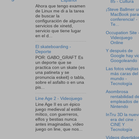
Español
85 - Cultura
Ahora que tengo examen
¡Steve Ballmer u
de Linux me di a la tarea
MacBook para
de buscar la
conferencia! -
configuración de algunos
Te...
servicios de xinetd,
servicio que tiene lugar
Occupation Site 
en el d...
Videojuego
Online
El skateboarding -
Y después de
Deporte
Google hay vid
POR: GABO_GRAFT Es
Googoleando
un deporte que se
practica con un skate (es
Las fotos viejitas
una patineta y se
más caras del
pronuncia eskeit) o tabla,
mundo -
sobre el asfalto o en una
Tecnología
pis...
Asombrosa
rentabilidad d
Line Age 2 - Videojuego
empleados de
Line Age II es un épico
Nintendo
juego medieval al estilo
mítico, con guerreros,
InTru 3D la nuev
elfos y bestias nunca
era del cine -
antes imaginadas, vídeo
CINE Y
juego on line, que nos...
Tecnología
Vídeos divertidos