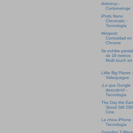
Antivirus -
Cortometraje
iPods Nano
Chromatic -
Tecnología
Minipost:
Curiosidad en
Chrome
Se exhibe pantal
de 18 metros
Multi touch en 
...
Little Big Planet -
Videojuegos
¡Lo que Google
descubrió! -
Tecnología
The Day the Ear
Stood Still 200
Cine
La chica iPhone 
Tecnología
Gremlins 3 War