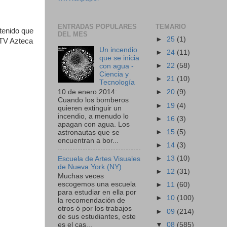
ENTRADAS POPULARES
TEMARIO
 tenido que
DEL MES
►
25
(1)
 TV Azteca
Un incendio
►
24
(11)
que se inicia
►
22
(58)
con agua -
Ciencia y
►
21
(10)
Tecnología
10 de enero 2014:
►
20
(9)
Cuando los bomberos
►
19
(4)
quieren extinguir un
incendio, a menudo lo
►
16
(3)
apagan con agua. Los
►
15
(5)
astronautas que se
encuentran a bor...
►
14
(3)
►
13
(10)
Escuela de Artes Visuales
de Nueva York (NY)
►
12
(31)
Muchas veces
escogemos una escuela
►
11
(60)
para estudiar en ella por
►
10
(100)
la recomendación de
otros ó por los trabajos
►
09
(214)
de sus estudiantes, este
▼
08
(585)
es el cas...