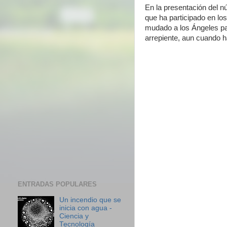
En la presentación del n
que ha participado en lo
mudado a los Ángeles par
arrepiente, aun cuando ha
ENTRADAS POPULARES
Un incendio que se
inicia con agua -
Ciencia y
Tecnología