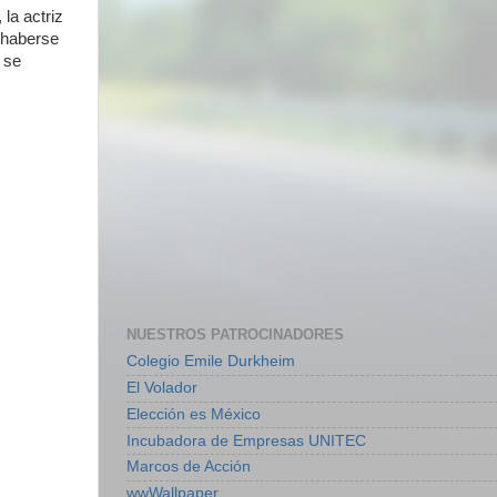
la actriz
l haberse
 se
NUESTROS PATROCINADORES
Colegio Emile Durkheim
El Volador
Elección es México
Incubadora de Empresas UNITEC
Marcos de Acción
wwWallpaper