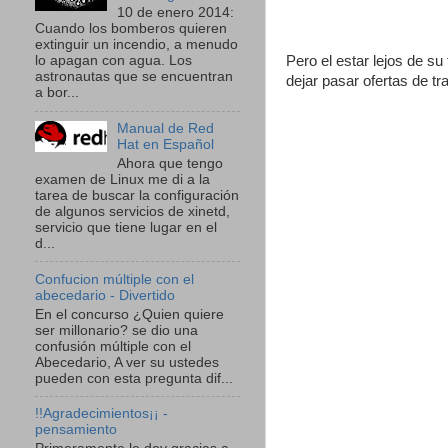
10 de enero 2014:
Cuando los bomberos quieren
extinguir un incendio, a menudo
Pero el estar lejos de su
lo apagan con agua. Los
astronautas que se encuentran
dejar pasar ofertas de t
a bor...
Manual de Red
Hat en Español
Ahora que tengo
examen de Linux me di a la
tarea de buscar la configuración
de algunos servicios de xinetd,
servicio que tiene lugar en el
d...
Confucion múltiple con el
abecedario - Divertido
En el concurso ¿Quien quiere
ser millonario? se dio una
confusión múltiple con el
Abecedario, A ver su ustedes
pueden con esta pregunta dif...
!!Agradecimientos¡¡ -
pensamiento