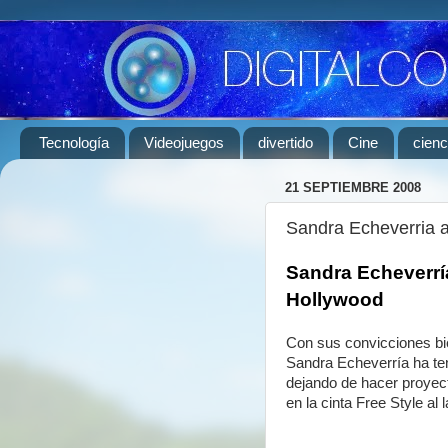
Tecnología
Videojuegos
divertido
Cine
cienc
21 SEPTIEMBRE 2008
Sandra Echeverria a
Sandra Echeverrí
Hollywood
Con sus convicciones bie
Sandra Echeverría ha teni
dejando de hacer proyect
en la cinta Free Style al