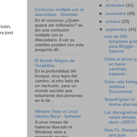
►
diciembre
(41)
Confucion múltiple con el
►
noviembre
(48)
abecedario - Divertido
En el concurso ¿Quien
►
octubre
(33)
quiere ser millonario? se
isión,
▼
septiembre
(43)
dio una confusión
encionó
múltiple con el
más de 200
Abecedario, A ver su
templates grat
ustedes pueden con esta
para Blogger -
pregunta dif...
Internet
China el tercer p
El Mundo Mágico de
en hacer
Terabithia
caminata
En la profundidad del
espacial - ...
bosque, muy lejos del
camino, al otro lado de
Crear vida biolog
un riachuelo, yace un
sintética -
mundo secreto que
Documental
solamente dos personas
StreetFighter IV
en la tie...
Anime alternat
Window Vista vs Linux
Las discografica
Ubuntu Beryl - Software
varias tiendas 
A unos meses de
dicen ¡ADIOS..
haberse liberado el
How-To: Rompe
Windows vista a
una guia
generado mucha