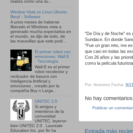
realiza como una su...
Window Vista vs Linux Ubuntu
Beryl - Software
A unos meses de haberse
liberado el Windows vista a
generado mucha expectativa en
“De Día y de Noche” es 
el mundo, se dijo de todo, de
Sundace. En donde Sandr
las maravillas que este podí...
“Fue un gran reto, me e
que casi en todas las es
El primer robot con
emociones, Wall E
Con 26 años y las priori
- Tecnología
como la película futurist
Wall-E es el primer
robot recolector y
reclicador de basura con
Inteligencia Artificial y
Por:
Anónimo
Fecha:
9/2
emociones , creado por la
compañía Buy n Large...
No hay comentarios.
UNITEC 2.0
Si amigos y
Publicar un comentar
miembros de la
comunidad
UNITEC, leyeron
bien UNITEC 2.0 . Laureate
Entrada más recie
Education Inc. por fin ha