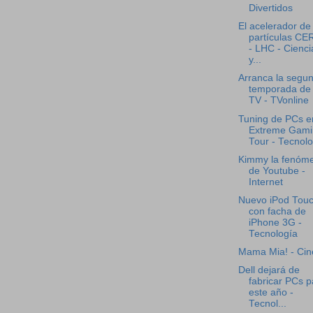
Divertidos
El acelerador de
partículas CE
- LHC - Cienci
y...
Arranca la segu
temporada de
TV - TVonline
Tuning de PCs e
Extreme Gami
Tour - Tecnolo
Kimmy la fenóm
de Youtube -
Internet
Nuevo iPod Tou
con facha de
iPhone 3G -
Tecnología
Mama Mia! - Cin
Dell dejará de
fabricar PCs p
este año -
Tecnol...