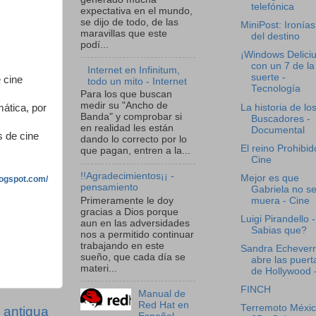
telefónica
expectativa en el mundo,
se dijo de todo, de las
MiniPost: Ironías
maravillas que este
del destino
podí...
¡Windows Deliciu
con un 7 de la
Internet en Infinitum,
suerte -
 cine
todo un mito - Internet
Tecnología
Para los que buscan
medir su "Ancho de
La historia de lo
ática, por
Banda" y comprobar si
Buscadores -
en realidad les están
Documental
s de cine
dando lo correcto por lo
El reino Prohibid
que pagan, entren a la...
Cine
!!Agradecimientos¡¡ -
Mejor es que
blogspot.com/
pensamiento
Gabriela no s
muera - Cine
Primeramente le doy
gracias a Dios porque
Luigi Pirandello -
aun en las adversidades
Sabias que?
nos a permitido continuar
trabajando en este
Sandra Echeverr
sueño, que cada día se
abre las puert
materi...
de Hollywood - 
FINCH
Manual de
Red Hat en
Terremoto Méxi
 antigua