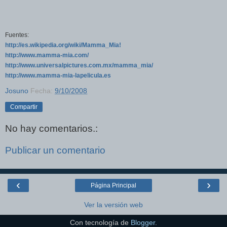
Fuentes:
http://es.wikipedia.org/wiki/Mamma_Mia!
http://www.mamma-mia.com/
http://www.universalpictures.com.mx/mamma_mia/
http://www.mamma-mia-lapelicula.es
Josuno
Fecha:
9/10/2008
Compartir
No hay comentarios.:
Publicar un comentario
‹
›
Página Principal
Ver la versión web
Con tecnología de
Blogger
.