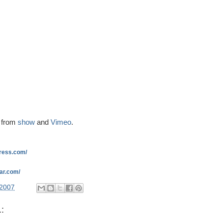
from
show
and
Vimeo
.
press.com/
xar.com/
/2007
: