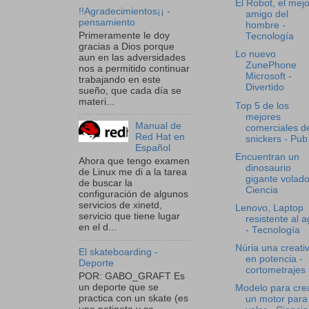
El Robot, el mejo
!!Agradecimientos¡¡ -
amigo del
pensamiento
hombre -
Primeramente le doy
Tecnología
gracias a Dios porque
Lo nuevo
aun en las adversidades
ZunePhone
nos a permitido continuar
Microsoft -
trabajando en este
Divertido
sueño, que cada día se
materi...
Top 5 de los
mejores
Manual de
comerciales d
Red Hat en
snickers - Pub.
Español
Encuentran un
Ahora que tengo examen
dinosaurio
de Linux me di a la tarea
gigante volado
de buscar la
Ciencia
configuración de algunos
servicios de xinetd,
Lenovo, Laptop
servicio que tiene lugar
resistente al 
en el d...
- Tecnología
Núria una creati
El skateboarding -
en potencia -
Deporte
cortometrajes
POR: GABO_GRAFT Es
un deporte que se
Modelo para cre
practica con un skate (es
un motor para