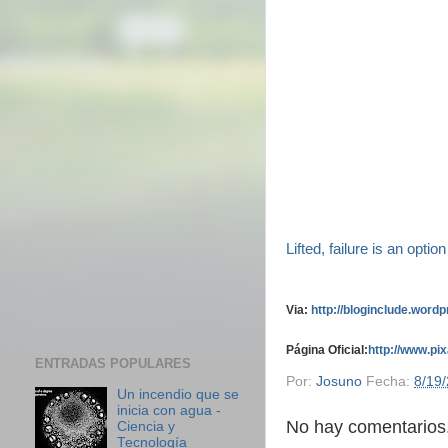
Lifted, failure is an option
Via:
http://bloginclude.word
Página Oficial:
http://www.pi
ENTRADAS POPULARES
Por:
Josuno
Fecha:
8/19
Un incendio que se
inicia con agua -
No hay comentarios.
Ciencia y
Tecnología