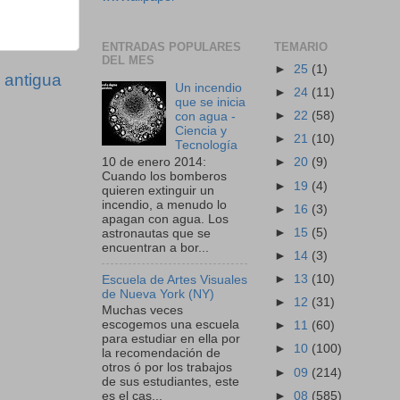
ENTRADAS POPULARES
TEMARIO
DEL MES
►
25
(1)
 antigua
Un incendio
►
24
(11)
que se inicia
►
22
(58)
con agua -
Ciencia y
►
21
(10)
Tecnología
10 de enero 2014:
►
20
(9)
Cuando los bomberos
►
19
(4)
quieren extinguir un
incendio, a menudo lo
►
16
(3)
apagan con agua. Los
►
15
(5)
astronautas que se
encuentran a bor...
►
14
(3)
►
13
(10)
Escuela de Artes Visuales
de Nueva York (NY)
►
12
(31)
Muchas veces
escogemos una escuela
►
11
(60)
para estudiar en ella por
►
10
(100)
la recomendación de
otros ó por los trabajos
►
09
(214)
de sus estudiantes, este
►
08
(585)
es el cas...