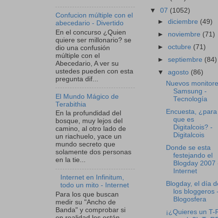
▼
07
(1052)
Confucion múltiple con el
►
diciembre
(49)
abecedario - Divertido
En el concurso ¿Quien
►
noviembre
(71)
quiere ser millonario? se
►
octubre
(71)
dio una confusión
múltiple con el
►
septiembre
(84)
Abecedario, A ver su
ustedes pueden con esta
▼
agosto
(86)
pregunta dif...
Nuevos monitor
Samsung -
El Mundo Mágico de
Tecnología
Terabithia
Encuesta, ¿para 
En la profundidad del
que es
bosque, muy lejos del
Digitalcois? -
camino, al otro lado de
Digitalcois
un riachuelo, yace un
mundo secreto que
Donde se esta
solamente dos personas
festejando el
en la tie...
Blogday 2007 
Internet
Internet en Infinitum,
Blogday, el día d
todo un mito - Internet
los bloggeros 
Para los que buscan
Blogosfera
medir su "Ancho de
Banda" y comprobar si
¡¿Quieres un T-
en realidad les están