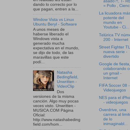
asado?!, T- R
dando lo correcto por lo
= Pollo , Cienc
que pagan, entren a la...
La licuadora má
potente del
Window Vista vs Linux
mundo en
Ubuntu Beryl - Software
Youtube - Ci...
A unos meses de
haberse liberado el
Telúrica TV núm
Windows vista a
200 - Internet
generado mucha
Street Fighter T
expectativa en el mundo,
nueva serie -
se dijo de todo, de las
divertido
maravillas que este
podí...
Google de fiesta
colaborando c
Natasha
un gmail -
Bedingfield,
Internet
Unwritten -
FIFA Soccer 08 -
VideoClip
Videojuegos
Dos
versiones de la misma
NES para el iPh
canción. Algo muy pocas
- videojuegos
veces visto. Unwritten -
Overdrive, una
MUSICA.COM Página
carrera al limit
Oficial:
de lo
http://www.natashabeding
inimaginabl...
field.com/hom...