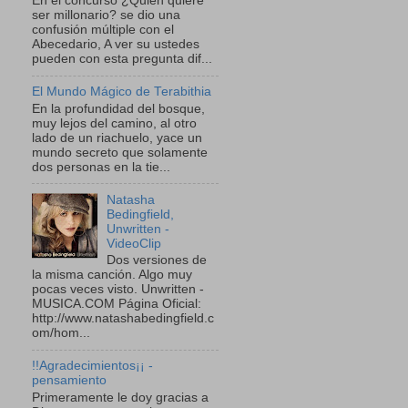
En el concurso ¿Quien quiere
ser millonario? se dio una
confusión múltiple con el
Abecedario, A ver su ustedes
pueden con esta pregunta dif...
El Mundo Mágico de Terabithia
En la profundidad del bosque,
muy lejos del camino, al otro
lado de un riachuelo, yace un
mundo secreto que solamente
dos personas en la tie...
Natasha
Bedingfield,
Unwritten -
VideoClip
Dos versiones de
la misma canción. Algo muy
pocas veces visto. Unwritten -
MUSICA.COM Página Oficial:
http://www.natashabedingfield.c
om/hom...
!!Agradecimientos¡¡ -
pensamiento
Primeramente le doy gracias a