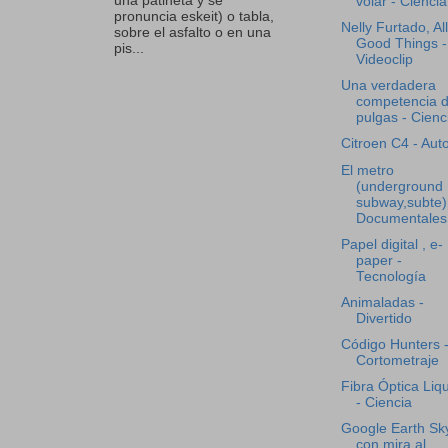
una patineta y se
volar - Ciencia
pronuncia eskeit) o tabla,
Nelly Furtado, All
sobre el asfalto o en una
Good Things -
pis...
Videoclip
Una verdadera
competencia 
pulgas - Cienc
Citroen C4 - Aut
El metro
(underground 
subway,subte)
Documentales
Papel digital , e-
paper -
Tecnología
Animaladas -
Divertido
Código Hunters 
Cortometraje
Fibra Óptica Liq
- Ciencia
Google Earth Sk
con mira al