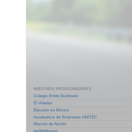
NUESTROS PATROCINADORES
Colegio Emile Durkheim
El Volador
Elección es México
Incubadora de Empresas UNITEC
Marcos de Acción
wwWallpaper