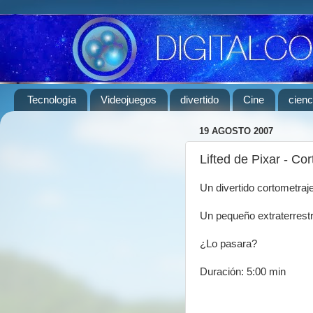
Tecnología
Videojuegos
divertido
Cine
cienc
19 AGOSTO 2007
Lifted de Pixar - Co
Un divertido cortometraje
Un pequeño extraterrest
¿Lo pasara?
Duración: 5:00 min