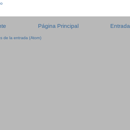
io
nte
Página Principal
Entrada
s de la entrada (Atom)