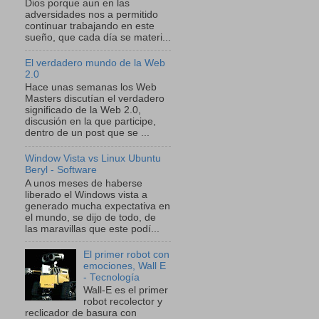
Dios porque aun en las
adversidades nos a permitido
continuar trabajando en este
sueño, que cada día se materi...
El verdadero mundo de la Web
2.0
Hace unas semanas los Web
Masters discutían el verdadero
significado de la Web 2.0,
discusión en la que participe,
dentro de un post que se ...
Window Vista vs Linux Ubuntu
Beryl - Software
A unos meses de haberse
liberado el Windows vista a
generado mucha expectativa en
el mundo, se dijo de todo, de
las maravillas que este podí...
El primer robot con
emociones, Wall E
- Tecnología
Wall-E es el primer
robot recolector y
reclicador de basura con