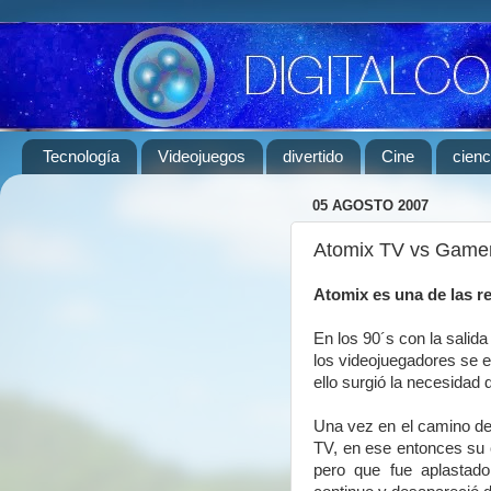
Tecnología
Videojuegos
divertido
Cine
cienc
05 AGOSTO 2007
Atomix TV vs Gamers
Atomix es una de las r
En los 90´s con la salid
los videojuegadores se e
ello surgió la necesidad 
Una vez en el camino de
TV, en ese entonces su
pero que fue aplastad