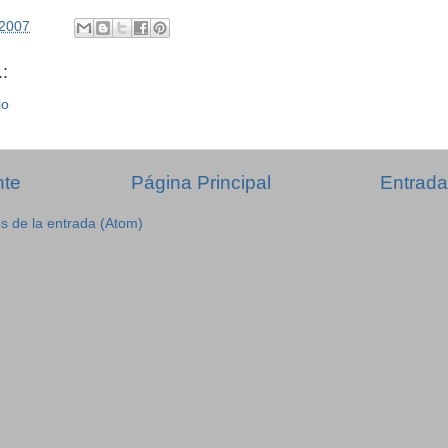
/2007
:
io
nte
Página Principal
Entrada
s de la entrada (Atom)