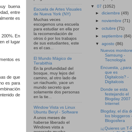
▼
07
(1052)
muy buena
Escuela de Artes Visuales
edad, entre
►
diciembre
(49)
de Nueva York (NY)
almente es
Muchas veces
►
noviembre
(71)
escogemos una escuela
►
octubre
(71)
para estudiar en ella por
la recomendación de
n 200%. En
►
septiembre
(84)
otros ó por los trabajos
n el lugar
de sus estudiantes, este
▼
agosto
(86)
es el cas...
Nuevos monitor
Samsung -
El Mundo Mágico de
omentos es
Tecnología
Terabithia
Encuesta, ¿para 
En la profundidad del
que es
bosque, muy lejos del
Digitalcois? -
emas de que
camino, al otro lado de
Digitalcois
un riachuelo, yace un
no es para
mundo secreto que
ombinación
Donde se esta
solamente dos personas
festejando el
ontenido de
en la tie...
Blogday 2007 
Internet
Window Vista vs Linux
Blogday, el día d
Ubuntu Beryl - Software
los bloggeros 
A unos meses de
Blogosfera
haberse liberado el
Windows vista a
¡¿Quieres un T-
generado mucha