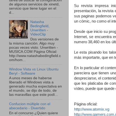
tarea de buscar la configuración
de algunos servicios de xinetd,
Su revista impresa in
servicio que tiene lugar en el
presentación, la revista
d...
sus paginas podemos ver
un cómic, no como el int
Natasha
Bedingfield,
Unwritten -
Desde que inicio su pro
VideoClip
Internet, se encuentra 
Dos versiones de
numero 38
,4
60 en los ú
la misma canción. Algo muy
pocas veces visto. Unwritten -
MUSICA.COM Página Oficial:
Le esta pisando los tal
http://www.natashabedingfield.c
más importarte, que en t
om/hom...
En lo particular el con
Window Vista vs Linux Ubuntu
pareciera que tienen un
Beryl - Software
despreciarse, el conten
A unos meses de haberse
liberado el Windows vista a
que les platicaba de con
generado mucha expectativa en
vídeo, puede que quede e
el mundo, se dijo de todo, de
las maravillas que este podí...
Página oficial:
Confucion múltiple con el
abecedario - Divertido
http://www.atomix.vg
En el concurso ¿Quien quiere
http://www.gamers.com