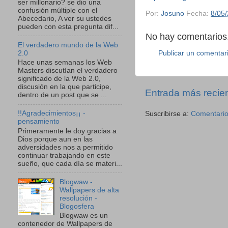
ser millonario? se dio una
confusión múltiple con el
Por:
Josuno
Fecha:
8/05
Abecedario, A ver su ustedes
pueden con esta pregunta dif...
No hay comentarios.
El verdadero mundo de la Web
2.0
Publicar un comentar
Hace unas semanas los Web
Masters discutían el verdadero
significado de la Web 2.0,
discusión en la que participe,
Entrada más recie
dentro de un post que se ...
!!Agradecimientos¡¡ -
Suscribirse a:
Comentario
pensamiento
Primeramente le doy gracias a
Dios porque aun en las
adversidades nos a permitido
continuar trabajando en este
sueño, que cada día se materi...
Blogwaw -
Wallpapers de alta
resolución -
Blogosfera
Blogwaw es un
contenedor de Wallpapers de