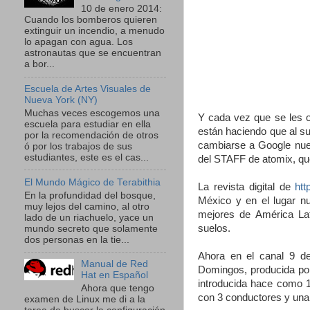
10 de enero 2014:
Cuando los bomberos quieren
extinguir un incendio, a menudo
lo apagan con agua. Los
astronautas que se encuentran
a bor...
Escuela de Artes Visuales de
Nueva York (NY)
Muchas veces escogemos una
Y cada vez que se les o
escuela para estudiar en ella
están haciendo que al su
por la recomendación de otros
cambiarse a Google nue
ó por los trabajos de sus
estudiantes, este es el cas...
del STAFF de atomix, qu
El Mundo Mágico de Terabithia
La revista digital de
htt
En la profundidad del bosque,
México y en el lugar nu
muy lejos del camino, al otro
mejores de América Lat
lado de un riachuelo, yace un
suelos.
mundo secreto que solamente
dos personas en la tie...
Ahora en el canal 9 d
Manual de Red
Domingos, producida por
Hat en Español
introducida hace como 
Ahora que tengo
con 3 conductores y una
examen de Linux me di a la