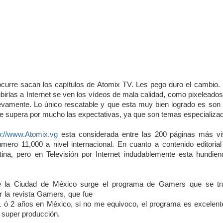
curre sacan los capítulos de Atomix TV. Les pego duro el cambio.
birlas a Internet se ven los vídeos de mala calidad, como pixeleado
vamente. Lo único rescatable y que esta muy bien logrado es son 
e supera por mucho las expectativas, ya que son temas especializa
p://www.Atomix.vg
esta considerada entre las 200 páginas más vi
mero 11,000 a nivel internacional. En cuanto a contenido editorial
ina, pero en Televisión por Internet indudablemente esta hundien
e la Ciudad de México surge el p
rograma de Gamers que se tra
 la revista Gamers, que fue
1 ó 2 años en México, si no me equivoco, el programa es excelent
 super producción.