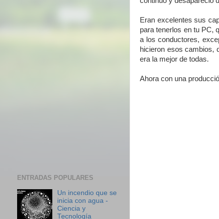
continuo y desapareció de
Eran excelentes sus capí
para tenerlos en tu PC, 
a los conductores, excep
hicieron esos cambios, d
era la mejor de todas.
Ahora con una producció
ENTRADAS POPULARES
Un incendio que se
inicia con agua -
Ciencia y
Tecnología