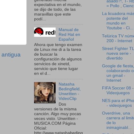
asado?!, T- R
expectativa en el mundo,
= Pollo , Cienc
se dijo de todo, de las
La licuadora má
maravillas que este
potente del
podí...
mundo en
Youtube - Ci...
Manual de
Red Hat en
Telúrica TV núm
Español
200 - Internet
Ahora que tengo examen
Street Fighter T
de Linux me di a la tarea
nueva serie -
 antigua
de buscar la
divertido
configuración de algunos
servicios de xinetd,
Google de fiesta
servicio que tiene lugar
colaborando c
en el d...
un gmail -
Internet
Natasha
FIFA Soccer 08 -
Bedingfield,
Videojuegos
Unwritten -
VideoClip
NES para el iPh
Dos
- videojuegos
versiones de la misma
Overdrive, una
canción. Algo muy pocas
carrera al limit
veces visto. Unwritten -
de lo
MUSICA.COM Página
inimaginabl...
Oficial:
http://www.natashabeding