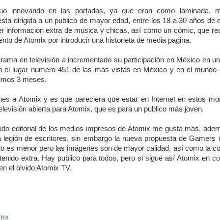
icio innovando en las portadas, ya que eran como laminada, 
 esta dirigida a un publico de mayor edad, entre los 18 a 30 años de 
 información extra de música y chicas, así como un cómic, que re
ento de Atomix por introducir una historieta de media pagina.
grama en televisión a incrementado su participación en México en u
en el lugar numero 451 de las más vistas en México y en el mundo e
ltimos 3 meses.
ones a Atomix y es que pareciera que estar en Internet en estos m
elevisión abierta para Atomix, que es para un publico más joven.
tenido editorial de los medios impresos de Atomix me gusta más, ad
a legión de escritores, sin embargo la nueva propuesta de Gamers 
ido es menor pero las imágenes son de mayor calidad, así como la c
tenido extra. Hay publico para todos, pero si sigue así Atomix en c
n el olvido Atomix TV.
.mx