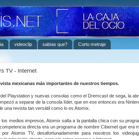
ia
videoclip
sabías que?
Corto metraje
 TV - Internet
evista mexicanas más importantes de nuestros tiempos.
a del Playstation y nuevas consolas como el Dremcast de sega, la at
mpezó a separar de la consola líder, que en ese entonces era Ninte
de una revista tan versátil como lo es Atomix.
 los medios impresos, Atomix salta a la pantalla chica con su prog
 competencia directa era un programa de nombre Cibernet que era 
o por Atomix TV, desafortunadamente para nosotros los videoju