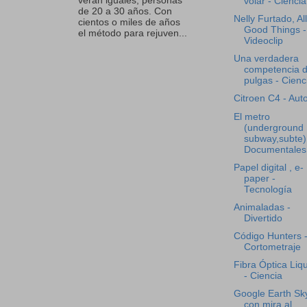
verán iguales, personas
volar - Ciencia
de 20 a 30 años. Con
Nelly Furtado, All
cientos o miles de años
Good Things -
el método para rejuven...
Videoclip
Una verdadera
competencia 
pulgas - Cienc
Citroen C4 - Aut
El metro
(underground 
subway,subte)
Documentales
Papel digital , e-
paper -
Tecnología
Animaladas -
Divertido
Código Hunters 
Cortometraje
Fibra Óptica Liq
- Ciencia
Google Earth Sk
con mira al