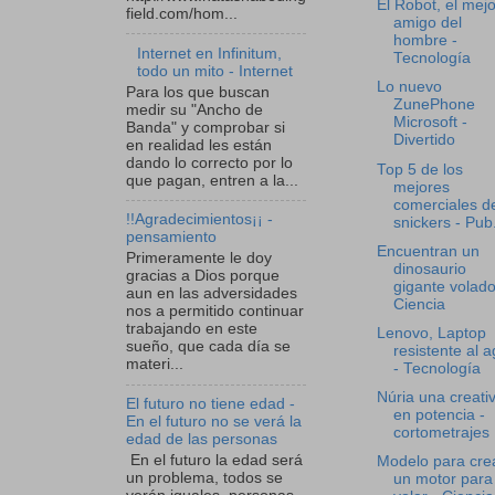
El Robot, el mejo
field.com/hom...
amigo del
hombre -
Internet en Infinitum,
Tecnología
todo un mito - Internet
Lo nuevo
Para los que buscan
ZunePhone
medir su "Ancho de
Microsoft -
Banda" y comprobar si
Divertido
en realidad les están
dando lo correcto por lo
Top 5 de los
que pagan, entren a la...
mejores
comerciales d
!!Agradecimientos¡¡ -
snickers - Pub.
pensamiento
Encuentran un
Primeramente le doy
dinosaurio
gracias a Dios porque
gigante volado
aun en las adversidades
Ciencia
nos a permitido continuar
trabajando en este
Lenovo, Laptop
sueño, que cada día se
resistente al 
materi...
- Tecnología
Núria una creati
El futuro no tiene edad -
en potencia -
En el futuro no se verá la
cortometrajes
edad de las personas
En el futuro la edad será
Modelo para cre
un problema, todos se
un motor para