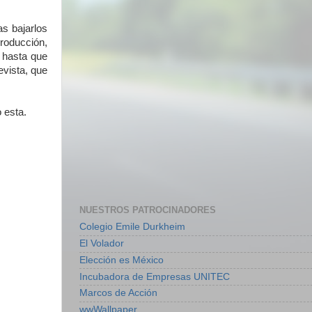
as bajarlos
producción,
, hasta que
evista, que
 esta.
NUESTROS PATROCINADORES
Colegio Emile Durkheim
El Volador
Elección es México
Incubadora de Empresas UNITEC
Marcos de Acción
wwWallpaper