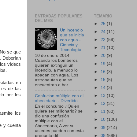
ENTRADAS POPULARES
TEMARIO
DEL MES
►
25
(1)
Un incendio
►
24
(11)
que se inicia
►
22
(58)
con agua -
Ciencia y
►
21
(10)
Tecnología
 No se que
10 de enero 2014:
►
20
(9)
s. Deberían
Cuando los bomberos
►
19
(4)
los vídeos
quieren extinguir un
incendio, a menudo lo
dos.
►
16
(3)
apagan con agua. Los
►
15
(5)
astronautas que se
sitadas en
encuentran a bor...
►
14
(3)
 es de las
do por los
►
13
(10)
Confucion múltiple con el
abecedario - Divertido
►
12
(31)
En el concurso ¿Quien
quiere ser millonario? se
►
11
(60)
smite los
dio una confusión
►
10
(100)
múltiple con el
e y cuenta
Abecedario, A ver su
►
09
(214)
ustedes pueden con esta
►
08
(585)
pregunta dif...