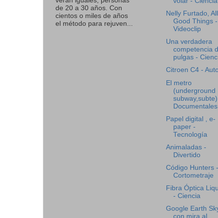
verán iguales, personas
volar - Ciencia
de 20 a 30 años. Con
Nelly Furtado, All
cientos o miles de años
Good Things -
el método para rejuven...
Videoclip
Una verdadera
competencia 
pulgas - Cienc
Citroen C4 - Aut
El metro
(underground 
subway,subte)
Documentales
Papel digital , e-
paper -
Tecnología
Animaladas -
Divertido
Código Hunters 
Cortometraje
Fibra Óptica Liq
- Ciencia
Google Earth Sk
con mira al