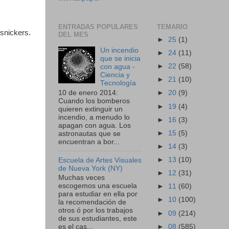
ENTRADAS POPULARES
TEMARIO
 snickers.
DEL MES
►
25
(1)
Un incendio
►
24
(11)
que se inicia
►
22
(58)
con agua -
Ciencia y
►
21
(10)
Tecnología
10 de enero 2014:
►
20
(9)
Cuando los bomberos
►
19
(4)
quieren extinguir un
incendio, a menudo lo
►
16
(3)
apagan con agua. Los
►
15
(5)
astronautas que se
encuentran a bor...
►
14
(3)
►
13
(10)
Escuela de Artes Visuales
de Nueva York (NY)
►
12
(31)
Muchas veces
escogemos una escuela
►
11
(60)
para estudiar en ella por
►
10
(100)
la recomendación de
otros ó por los trabajos
►
09
(214)
de sus estudiantes, este
►
08
(585)
es el cas...