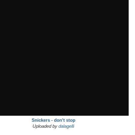
Snickers - don't stop
Uploaded by
dalagelli