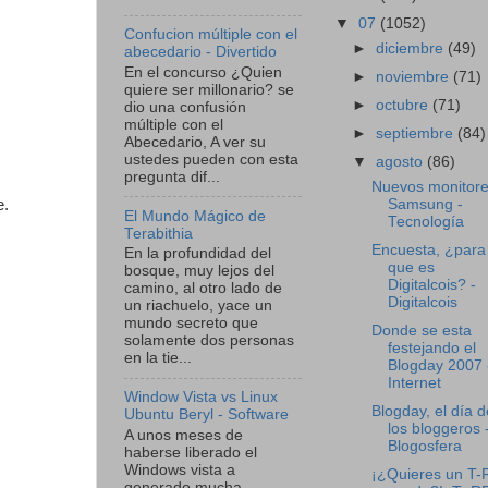
▼
07
(1052)
Confucion múltiple con el
►
diciembre
(49)
abecedario - Divertido
En el concurso ¿Quien
►
noviembre
(71)
quiere ser millonario? se
►
octubre
(71)
dio una confusión
múltiple con el
►
septiembre
(84)
Abecedario, A ver su
ustedes pueden con esta
▼
agosto
(86)
pregunta dif...
Nuevos monitor
Samsung -
e.
El Mundo Mágico de
Tecnología
Terabithia
Encuesta, ¿para 
En la profundidad del
que es
bosque, muy lejos del
Digitalcois? -
camino, al otro lado de
Digitalcois
un riachuelo, yace un
mundo secreto que
Donde se esta
solamente dos personas
festejando el
en la tie...
Blogday 2007 
Internet
Window Vista vs Linux
Blogday, el día d
Ubuntu Beryl - Software
los bloggeros 
A unos meses de
Blogosfera
haberse liberado el
Windows vista a
¡¿Quieres un T-
generado mucha