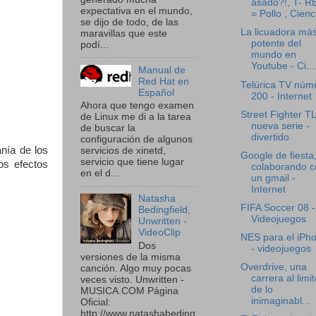
asado?!, T- R
expectativa en el mundo,
= Pollo , Cienc
se dijo de todo, de las
La licuadora má
maravillas que este
potente del
podí...
mundo en
Youtube - Ci...
Manual de
Red Hat en
Telúrica TV núm
Español
200 - Internet
Ahora que tengo examen
Street Fighter T
de Linux me di a la tarea
nueva serie -
de buscar la
divertido
configuración de algunos
nía de los
servicios de xinetd,
Google de fiesta
servicio que tiene lugar
os efectos
colaborando c
en el d...
un gmail -
Internet
Natasha
FIFA Soccer 08 -
Bedingfield,
Videojuegos
Unwritten -
VideoClip
NES para el iPh
Dos
- videojuegos
versiones de la misma
Overdrive, una
canción. Algo muy pocas
carrera al limit
veces visto. Unwritten -
de lo
MUSICA.COM Página
inimaginabl...
Oficial:
http://www.natashabeding