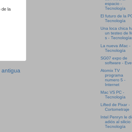
espacio -
Tecnología
 de la
El futuro de la P
Tecnología
Una loca chica 
un testeo de 
s - Tecnología
La nueva iMac -
Tecnología
SG07 expo de
software - Eve
 antigua
Atomix TV
programa
numero 5 -
Internet
Mac VS PC -
Tecnología
Lifted de Pixar -
Cortometraje
Intel Penryn le d
adiós al silicio 
Tecnología