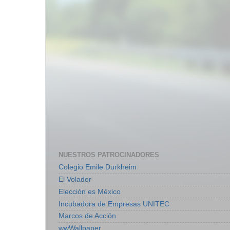
NUESTROS PATROCINADORES
Colegio Emile Durkheim
El Volador
Elección es México
Incubadora de Empresas UNITEC
Marcos de Acción
wwWallpaper