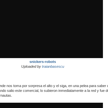
snickers-robots
Uploaded by
traianbasescu
nde nos toma por sorpresa el alto y el siga, en una pelea para saber 
do salio este comercial, lo subieron inmediatamente a la red y fue d
rnautas.