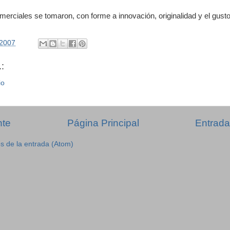
merciales se tomaron, con forme a innovación, originalidad y el gusto
/2007
:
io
nte
Página Principal
Entrada
s de la entrada (Atom)