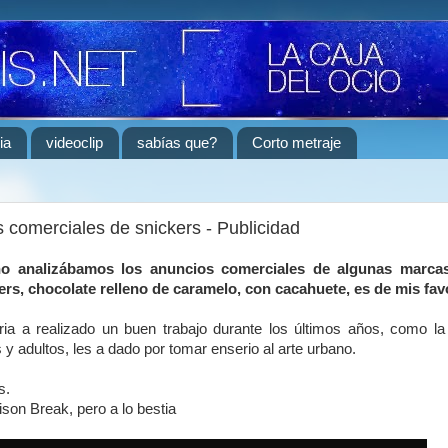
ia
videoclip
sabías que?
Corto metraje
s comerciales de snickers - Publicidad
o analizábamos los anuncios comerciales de algunas marcas
ers, chocolate relleno de caramelo, con cacahuete, es de mis fav
ria a realizado un buen trabajo durante los últimos años, como l
s y adultos, les a dado por tomar enserio al arte urbano.
s.
rison Break, pero a lo bestia