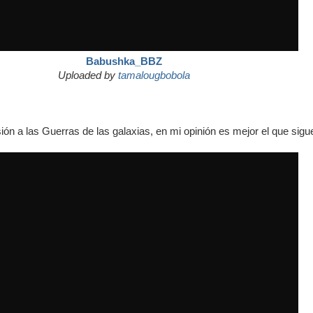
Babushka_BBZ
Uploaded by
tamalougbobola
ión a las Guerras de las galaxias, en mi opinión es mejor el que sigu