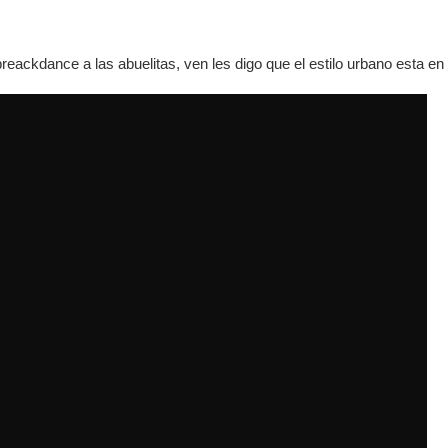
breackdance a las abuelitas, ven les digo que el estilo urbano esta en