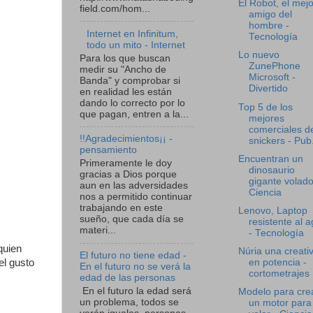
El Robot, el mejo
field.com/hom...
amigo del
hombre -
Internet en Infinitum,
Tecnología
todo un mito - Internet
Lo nuevo
Para los que buscan
ZunePhone
medir su "Ancho de
Microsoft -
Banda" y comprobar si
Divertido
en realidad les están
dando lo correcto por lo
Top 5 de los
que pagan, entren a la...
mejores
comerciales d
!!Agradecimientos¡¡ -
snickers - Pub.
pensamiento
Encuentran un
Primeramente le doy
dinosaurio
gracias a Dios porque
gigante volado
aun en las adversidades
Ciencia
nos a permitido continuar
trabajando en este
Lenovo, Laptop
sueño, que cada día se
resistente al 
materi...
- Tecnología
quien
Núria una creati
El futuro no tiene edad -
en potencia -
el gusto
En el futuro no se verá la
cortometrajes
edad de las personas
En el futuro la edad será
Modelo para cre
un problema, todos se
un motor para