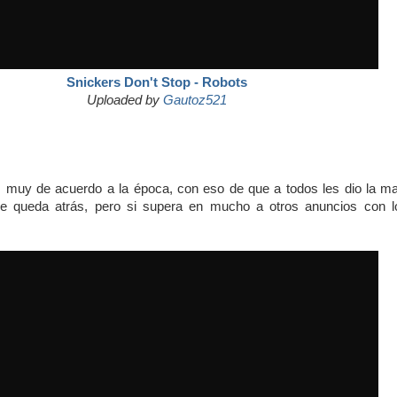
Snickers Don't Stop - Robots
Uploaded by
Gautoz521
, muy de acuerdo a la época, con eso de que a todos les dio la ma
se queda atrás, pero si supera en mucho a otros anuncios con l