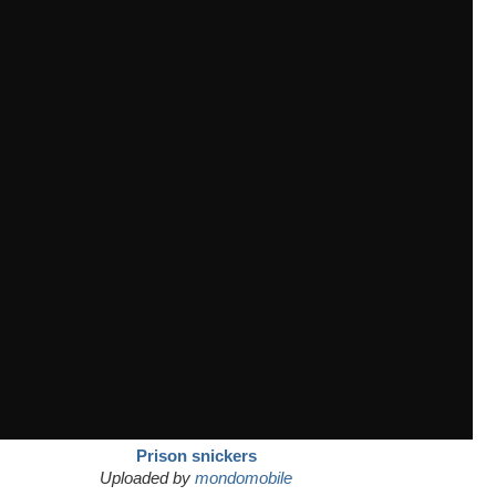
Prison snickers
Uploaded by
mondomobile