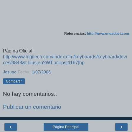
Referencias:
http://www.engadget.com
Página Oficial:
http://www.logitech.com/index.cfm/keyboards/keyboard/devi
ces/3848&cl=us,en?WT.ac=ps|4167|hp
Josuno
Fecha:
1/07/2008
Compartir
No hay comentarios.:
Publicar un comentario
‹
›
Página Principal