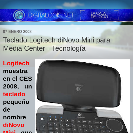
07 ENERO 2008
Teclado Logitech diNovo Mini para
Media Center - Tecnología
Logitech
muestra
en el CES
2008, un
teclado
pequeño
de
nombre
diNovo
Mini
que